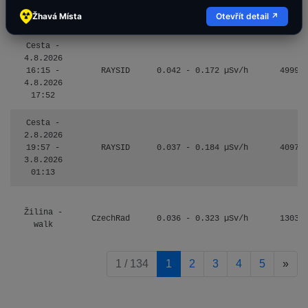
0.017 - 9.86 µSv/h
2530
múzeum
110
Žhavá Místa
Otevřít detail ↗
minerálov
Cesta -
4.8.2026
16:15 -
RAYSID
0.042 - 0.172 µSv/h
4999
4.8.2026
17:52
Cesta -
2.8.2026
19:57 -
RAYSID
0.037 - 0.184 µSv/h
4097
3.8.2026
01:13
Žilina -
CzechRad
0.036 - 0.323 µSv/h
1303
walk
pag
1 / 134
1
2
3
4
5
»