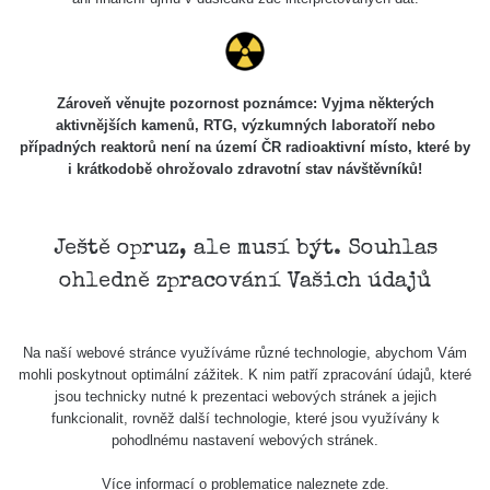
RadiaCode
Lednice
0.038 - 0.129 µSv/h
1385
110
RadiaCode
Valtice
0.054 - 0.142 µSv/h
757
110
Zároveň věnujte pozornost poznámce: Vyjma některých
aktivnějších kamenů, RTG, výzkumných laboratoří nebo
Cesta -
případných reaktorů není na území ČR radioaktivní místo, které by
5.8.2026
i krátkodobě ohrožovalo zdravotní stav návštěvníků!
21:43 -
RAYSID
0.044 - 0.225 µSv/h
2274
6.8.2026
19:30
Ještě opruz, ale musí být. Souhlas
Halda
RadiaCode
ohledně zpracování Vašich údajů
Uni-Stone
0.051 - 256.86 µSv/h
771
103
Jáchymov
Bývalý
Na naší webové stránce využíváme různé technologie, abychom Vám
důl
RadiaCode
mohli poskytnout optimální zážitek. K nim patří zpracování údajů, které
0.043 - 0.26 µSv/h
412
Barbora -
103
jsou technicky nutné k prezentaci webových stránek a jejich
Jáchymov
funkcionalit, rovněž další technologie, které jsou využívány k
pohodlnému nastavení webových stránek.
Bývalý
důl
RadiaCode
0 - 0 µSv/h
0
Více informací o problematice naleznete
zde
.
Barbora -
103