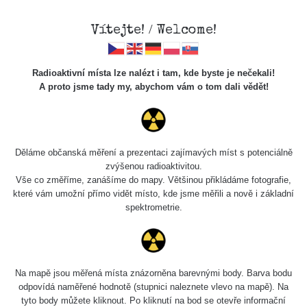
Vítejte! / Welcome!
Radioaktivní místa lze nalézt i tam, kde byste je nečekali!
A proto jsme tady my, abychom vám o tom dali vědět!
Cesty
Děláme občanská měření a prezentaci zajímavých míst s potenciálně
zvýšenou radioaktivitou.
Vyhledat
Vše co změříme, zanášíme do mapy. Většinou přikládáme fotografie,
které vám umožní přímo vidět místo, kde jsme měřili a nově i základní
spektrometrie.
pag
1 / 134
1
2
3
4
5
»
Název
Zařízení
Rozmezí hodnot
Bodů
Na mapě jsou měřená místa znázorněna barevnými body. Barva bodu
odpovídá naměřené hodnotě (stupnici naleznete vlevo na mapě). Na
tyto body můžete kliknout. Po kliknutí na bod se otevře informační
2026 08
RadiaCode