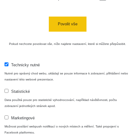
Jáchymov
Skalica
RadiaCode
0.03 - 0.43 µSv/h
857
walk: 1
110
Povolit vše
Cesta -
17.7.2026
Pokud nechcete povolovat vše, níže najdete nastavení, které si můžete přizpůsobit.
05:39 -
RAYSID
0.06 - 1.805 µSv/h
1876
17.7.2026
06:10
Technicky nutné
Cesta -
Nutné pro správný chod webu, ukládají se pouze informace k zobrazení, přihlášení nebo
20.7.2026
10:30 -
CzechRad
0.036 - 0.539 µSv/h
1382
nastavení této webové prezentace.
20.7.2026
12:28
Statistické
Data použitá pouze pro statistické vyhodnocování, například návštěvnosti, počtu
Cesta -
zobrazení jednotlivých stránek apod.
4.8.2026
17:52 -
RAYSID
0.062 - 0.16 µSv/h
2034
Marketingové
5.8.2026
09:54
Možnost posílání webpush notifikací o nových místech a měření. Také propojení s
Facebook platformou.