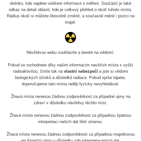
0.059 - 0.133 µSv/h
165
okénko, kde najdete veškeré informace o měření. Součástí je také
01
103
odkaz na detail oblasti, kde je celkový přehled o okolí tohoto místa.
Rádius okolí si můžete libovolně změnit, a současně měnit i pozici na
2026 07
RadiaCode
0.007 - 0.13 µSv/h
4879
mapě.
31
103
RadiaCode
Slovinsko
0.011 - 0.215 µSv/h
30818
102
Návštěvou webu souhlasíte a berete na vědomí:
Cesta -
7.8.2026
Pokud se rozhodnete díky našim informacím navštívit místa s vyšší
19:18 -
RAYSID
0.054 - 0.346 µSv/h
4283
7.8.2026
radioaktivitou, činíte tak na
vlastní nebezpečí
a jste si vědomi
21:07
biologických účinků a důsledků radiace. Pokud spíše tápete,
doporučujeme tato místa raději fyzicky nevyhledávat.
Cesta -
23.7.2026
Žhavá místa nenesou žádnou zodpovědnost za případné újmy na
19:32 -
RAYSID
0.062 - 0.18 µSv/h
2127
zdraví v důsledku návštěvy těchto míst.
23.7.2026
20:08
Žhavá místa nenesou žádnou zodpovědnost za případnou špatnou
interpretaci našich dat třetí stranou.
Holíčsky
RadiaCode
0.022 - 0.092 µSv/h
464
zámok
110
Žhavá místa nenesou žádnou zodpovědnost za případnou majetkovou
ani finanční újmu v důsledku zde interpretovaných dat.