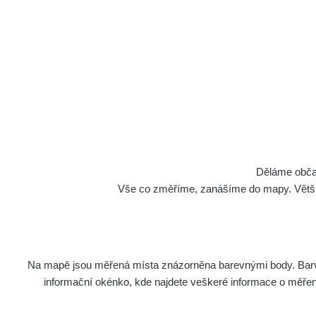
Cesty
Děláme občan
Vše co změříme, zanášíme do mapy. Většino
Na mapě jsou měřená místa znázorněna barevnými body. Barva 
Název
Zaříze
informační okénko, kde najdete veškeré informace o měření. 
RadiaCo