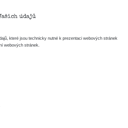
Zobrazit
onda :-)
Vašich údajů
Zobrazit
artap123@seznam.cz
ajů, které jsou technicky nutné k prezentaci webových stránek
Zobrazit
lex☢️raysid.com
ení webových stránek.
Zobrazit
iv
Zobrazit
iv
Zobrazit
ndy
×
.
Zobrazit
ndy