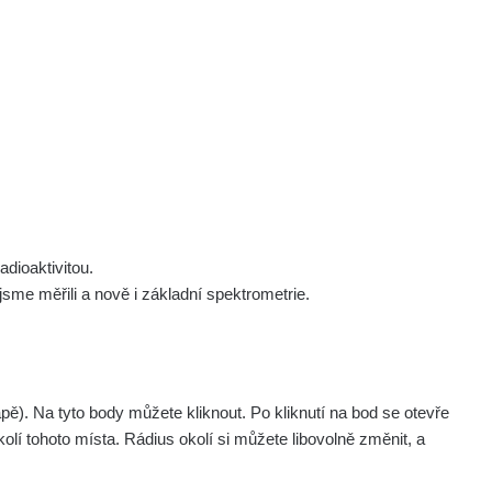
 nás
Podpořte nás
Studnice
Kontakt
Přihlásit
polek Žhavá Místa z. s.
Akce
Stanovy spolku
Tipy a rady
Členství ve spolku
Návody a manuály
Statutární orgán
Zajímavosti
dioaktivitou.
Experimenty
me měřili a nově i základní spektrometrie.
Videa
pagination.nextP
1 / 134
1
2
3
4
5
»
. Na tyto body můžete kliknout. Po kliknutí na bod se otevře
aměřil
Akce
olí tohoto místa. Rádius okolí si můžete libovolně změnit, a