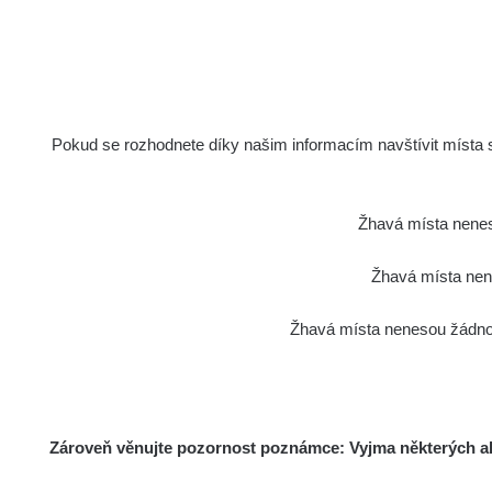
Holíčsky zámok
1
RadiaCo
Lednice
1
RadiaCo
Valtice
Pokud se rozhodnete díky našim informacím navštívit místa s 
1
Cesta - 5.8.2026 21:43 -
RAYS
6.8.2026 19:30
Žhavá místa nenes
RadiaCo
Halda Uni-Stone Jáchymov
Žhavá místa nene
1
RadiaCo
Žhavá místa nenesou žádnou
Bývalý důl Barbora - Jáchymov
1
RadiaCo
Bývalý důl Barbora - Jáchymov
1
Zároveň věnujte pozornost poznámce: Vyjma některých akt
RadiaCo
Skalica walk: 1
1