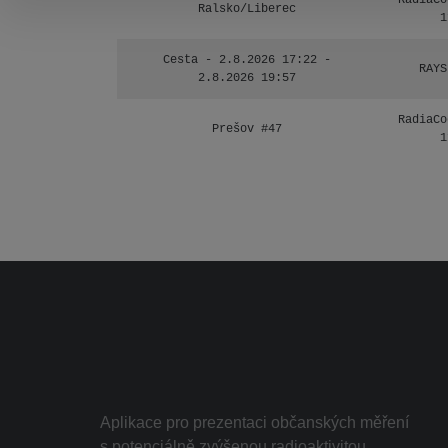
RadiaCo
Ralsko/Liberec
1
Cesta - 2.8.2026 17:22 -
RAYS
2.8.2026 19:57
RadiaCo
Prešov #47
1
Aplikace pro prezentaci občanských měření
s potenciálně zvýšenou radioaktivitou.