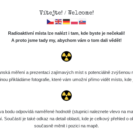
Vítejte! / Welcome!
Mapa
Měření
Lidé
O
Radioaktivní místa lze nalézt i tam, kde byste je nečekali!
Místa
S
A proto jsme tady my, abychom vám o tom dali vědět!
Cesty
Předměty
Monitoring
ská měření a prezentaci zajímavých míst s potenciálně zvýšenou ra
Vyhledat
Spektra
u přikládáme fotografie, které vám umožní přímo vidět místo, kde js
Výběr dozimetru
Půjčovna
bodu odpovídá naměřené hodnotě (stupnici naleznete vlevo na mapě)
ní
Rozmezí hodnot
Bodů
Nahráno
N
Součástí je také odkaz na detail oblasti, kde je celkový přehled o ok
současně měnit i pozici na mapě.
de
6. 8. 2026