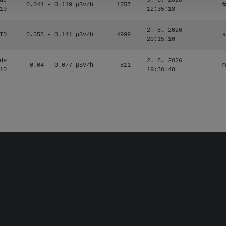
de
3. 8. 2026
0.044 - 0.119 µSv/h
1257
☢
10
12:35:18
2. 8. 2026
ID
0.058 - 0.141 µSv/h
4999
a
20:15:10
de
2. 8. 2026
0.04 - 0.077 µSv/h
811
m
10
19:30:48