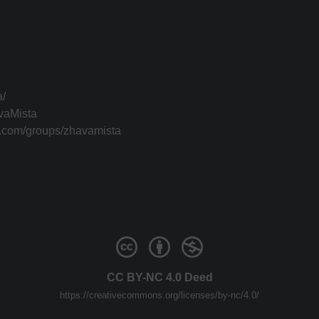
a/
vaMista
k.com/groups/zhavamista
CC BY-NC 4.0 Deed
https://creativecommons.org/licenses/by-nc/4.0/