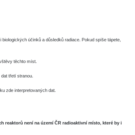
Zobrazit
ndy
Zobrazit
ndy
Zobrazit
ndy
i biologických účinků a důsledků radiace. Pokud spíše tápete,
Zobrazit
onda :-)
štěvy těchto míst.
Zobrazit
aroslavkc@gmail.com
at třetí stranou.
u zde interpretovaných dat.
Zobrazit
aroslavkc@gmail.com
Zobrazit
aroslavkc@gmail.com
reaktorů není na území ČR radioaktivní místo, které by i
Zobrazit
ndy