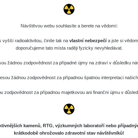
0.022 - 0.092 µSv/h
464
A
10
21:57:06
de
6. 8. 2026
0.038 - 0.129 µSv/h
1385
A
10
21:55:59
Návštěvou webu souhlasíte a berete na vědomí:
de
6. 8. 2026
0.054 - 0.142 µSv/h
757
A
vyšší radioaktivitou, činíte tak na
10
vlastní nebezpečí
21:55:19
a jste si vědom
doporučujeme tato místa raději fyzicky nevyhledávat.
6. 8. 2026
ID
0.044 - 0.225 µSv/h
2274
T
19:45:08
ou žádnou zodpovědnost za případné újmy na zdraví v důsledku náv
de
6. 8. 2026
0.051 - 256.86 µSv/h
771
j
sou žádnou zodpovědnost za případnou špatnou interpretaci našich d
03
19:20:45
de
6. 8. 2026
 zodpovědnost za případnou majetkovou ani finanční újmu v důsledk
0.043 - 0.26 µSv/h
412
j
03
19:15:29
de
6. 8. 2026
0 - 0 µSv/h
0
j
03
19:12:20
ivnějších kamenů, RTG, výzkumných laboratoří nebo případných 
de
5. 8. 2026
0.03 - 0.43 µSv/h
857
A
10
krátkodobě ohrožovalo zdravotní stav návštěvníků!
22:26:37