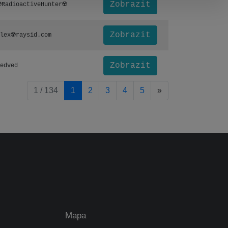
Zobrazit
️RadioactiveHunter☢️
Zobrazit
lex☢️raysid.com
Zobrazit
edved
pagination.nextP
1 / 134
1
2
3
4
5
»
Mapa