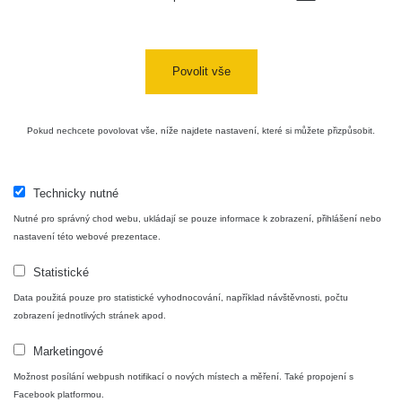
Halda
RadiaCode
Uni-Stone
0.051 - 256.86 µSv/h
771
103
Jáchymov
Povolit vše
Bývalý
důl
RadiaCode
0.043 - 0.26 µSv/h
412
Barbora -
103
Pokud nechcete povolovat vše, níže najdete nastavení, které si můžete přizpůsobit.
Jáchymov
Bývalý
důl
RadiaCode
Technicky nutné
0 - 0 µSv/h
0
Barbora -
103
Nutné pro správný chod webu, ukládají se pouze informace k zobrazení, přihlášení nebo
Jáchymov
nastavení této webové prezentace.
Skalica
RadiaCode
0.03 - 0.43 µSv/h
857
Statistické
walk: 1
110
Data použitá pouze pro statistické vyhodnocování, například návštěvnosti, počtu
Cesta -
zobrazení jednotlivých stránek apod.
17.7.2026
05:39 -
RAYSID
0.06 - 1.805 µSv/h
1876
Marketingové
17.7.2026
06:10
Možnost posílání webpush notifikací o nových místech a měření. Také propojení s
Facebook platformou.