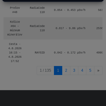
Prešov
RadiaCode
0.054 - 0.453 µSv/h
563
#48
110
Košice
#04 -
RadiaCode
0.017 - 9.86 µSv/h
2530
múzeum
110
minerálov
Cesta -
4.8.2026
16:15 -
RAYSID
0.042 - 0.172 µSv/h
4999
4.8.2026
17:52
pag
1 / 135
1
2
3
4
5
»