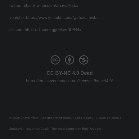
twitter:
https://twitter.com/ZhavaMista/
youtube:
https://www.youtube.com/@zhavamista
discord:
https://discord.gg/EKavNtPR4x
CC BY-NC 4.0 Deed
https://creativecommons.org/licenses/by-nc/4.0/
© 2026 Žhavá místa - Tile generated maps: 3349 z 3349 (9.8.2026 15:30:01)
Zpracování osobních údajů
| Technical support by
Red Peppers
Mám se bát?