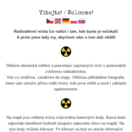
Vítejte! / Welcome!
Radioaktivní místa lze nalézt i tam, kde byste je nečekali!
A proto jsme tady my, abychom vám o tom dali vědět!
Cesty
Děláme občanská měření a prezentaci zajímavých míst s potenciálně
zvýšenou radioaktivitou.
Vyhledat
Vše co změříme, zanášíme do mapy. Většinou přikládáme fotografie,
které vám umožní přímo vidět místo, kde jsme měřili a nově i základní
spektrometrie.
pag
1 / 135
1
2
3
4
5
»
Název
Zařízení
Rozmezí hodnot
Bodů
Na mapě jsou měřená místa znázorněna barevnými body. Barva bodu
odpovídá naměřené hodnotě (stupnici naleznete vlevo na mapě). Na
tyto body můžete kliknout. Po kliknutí na bod se otevře informační
Cesta -