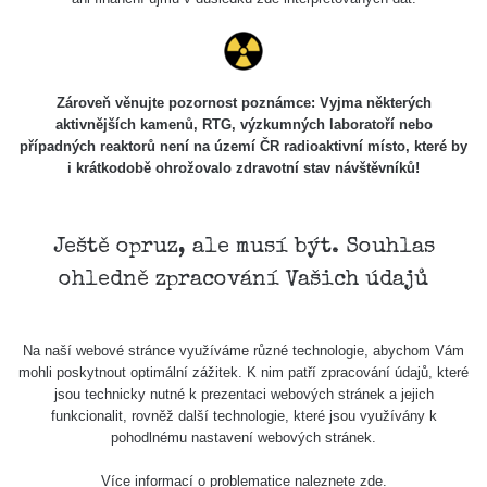
7.8.2026
21:07
Cesta -
23.7.2026
Zároveň věnujte pozornost poznámce: Vyjma některých
19:32 -
RAYSID
0.062 - 0.18 µSv/h
2127
aktivnějších kamenů, RTG, výzkumných laboratoří nebo
23.7.2026
případných reaktorů není na území ČR radioaktivní místo, které by
20:08
i krátkodobě ohrožovalo zdravotní stav návštěvníků!
Holíčsky
RadiaCode
0.022 - 0.092 µSv/h
464
zámok
110
Ještě opruz, ale musí být. Souhlas
RadiaCode
Lednice
0.038 - 0.129 µSv/h
1385
ohledně zpracování Vašich údajů
110
RadiaCode
Valtice
0.054 - 0.142 µSv/h
757
110
Na naší webové stránce využíváme různé technologie, abychom Vám
mohli poskytnout optimální zážitek. K nim patří zpracování údajů, které
Cesta -
jsou technicky nutné k prezentaci webových stránek a jejich
5.8.2026
funkcionalit, rovněž další technologie, které jsou využívány k
21:43 -
RAYSID
0.044 - 0.225 µSv/h
2274
pohodlnému nastavení webových stránek.
6.8.2026
19:30
Více informací o problematice naleznete
zde
.