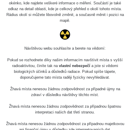
4.8.2026
okénko, kde najdete veškeré informace o měření. Součástí je také
17:52 -
RAYSID
0.062 - 0.16 µSv/h
2174
odkaz na detail oblasti, kde je celkový přehled o okolí tohoto místa.
5.8.2026
Rádius okolí si můžete libovolně změnit, a současně měnit i pozici na
10:24
mapě.
Prešov
RadiaCode
0.036 - 0.142 µSv/h
1024
#49
110
2026 08
RadiaCode
Návštěvou webu souhlasíte a berete na vědomí:
0.04 - 0.153 µSv/h
5128
02
103
Pokud se rozhodnete díky našim informacím navštívit místa s vyšší
2026 08
RadiaCode
radioaktivitou, činíte tak na
vlastní nebezpečí
a jste si vědomi
0.059 - 0.133 µSv/h
165
01
103
biologických účinků a důsledků radiace. Pokud spíše tápete,
doporučujeme tato místa raději fyzicky nevyhledávat.
2026 07
RadiaCode
0.007 - 0.13 µSv/h
4879
31
103
Žhavá místa nenesou žádnou zodpovědnost za případné újmy na
zdraví v důsledku návštěvy těchto míst.
RadiaCode
Slovinsko
0.011 - 0.215 µSv/h
30818
102
Žhavá místa nenesou žádnou zodpovědnost za případnou špatnou
interpretaci našich dat třetí stranou.
Cesta -
7.8.2026
Žhavá místa nenesou žádnou zodpovědnost za případnou majetkovou
19:18 -
RAYSID
0.054 - 0.346 µSv/h
4283
ani finanční újmu v důsledku zde interpretovaných dat.