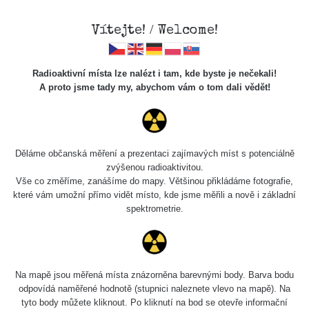
Vítejte! / Welcome!
Radioaktivní místa lze nalézt i tam, kde byste je nečekali!
A proto jsme tady my, abychom vám o tom dali vědět!
Cesty
Děláme občanská měření a prezentaci zajímavých míst s potenciálně
zvýšenou radioaktivitou.
Vyhledat
Vše co změříme, zanášíme do mapy. Většinou přikládáme fotografie,
které vám umožní přímo vidět místo, kde jsme měřili a nově i základní
spektrometrie.
pag
1 / 134
1
2
3
4
5
»
Název
Zařízení
Rozmezí hodnot
Bodů
Na mapě jsou měřená místa znázorněna barevnými body. Barva bodu
odpovídá naměřené hodnotě (stupnici naleznete vlevo na mapě). Na
tyto body můžete kliknout. Po kliknutí na bod se otevře informační
RadiaCode