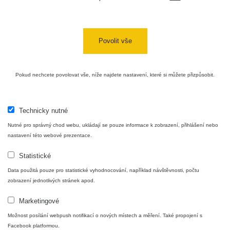
05:39 -
RAYSID
0.06 - 1.805 µSv/h
1876
17.7.2026
06:10
Povolit vše
Cesta -
20.7.2026
10:30 -
CzechRad
0.036 - 0.539 µSv/h
1382
20.7.2026
Pokud nechcete povolovat vše, níže najdete nastavení, které si můžete přizpůsobit.
12:28
Cesta -
4.8.2026
Technicky nutné
17:52 -
RAYSID
0.062 - 0.16 µSv/h
2034
Nutné pro správný chod webu, ukládají se pouze informace k zobrazení, přihlášení nebo
5.8.2026
09:54
nastavení této webové prezentace.
Statistické
USA
Roadtrip;
RadiaCode
0 - 204.56 µSv/h
108150
Data použitá pouze pro statistické vyhodnocování, například návštěvnosti, počtu
Denver -
110
zobrazení jednotlivých stránek apod.
Las Vegas
Marketingové
USA
Roadtrip;
RadiaCode
Možnost posílání webpush notifikací o nových místech a měření. Také propojení s
0 - 204.56 µSv/h
108150
Denver -
110
Facebook platformou.