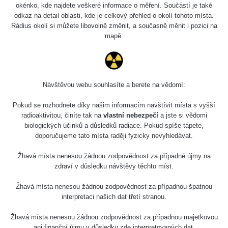
2026 08 01
0.059 - 0.133 µSv/h
165
okénko, kde najdete veškeré informace o měření. Součástí je také
103
odkaz na detail oblasti, kde je celkový přehled o okolí tohoto místa.
Rádius okolí si můžete libovolně změnit, a současně měnit i pozici na
RadiaCode
2026 07 31
0.007 - 0.13 µSv/h
4879
mapě.
103
RadiaCode
Slovinsko
0.011 - 0.215 µSv/h
30818
102
Návštěvou webu souhlasíte a berete na vědomí:
Cesta -
23.7.2026
Pokud se rozhodnete díky našim informacím navštívit místa s vyšší
19:32 -
RAYSID
0.062 - 0.18 µSv/h
2127
23.7.2026
radioaktivitou, činíte tak na
vlastní nebezpečí
a jste si vědomi
20:08
biologických účinků a důsledků radiace. Pokud spíše tápete,
doporučujeme tato místa raději fyzicky nevyhledávat.
Holíčsky
RadiaCode
0.022 - 0.092 µSv/h
464
zámok
110
Žhavá místa nenesou žádnou zodpovědnost za případné újmy na
zdraví v důsledku návštěvy těchto míst.
RadiaCode
Lednice
0.038 - 0.129 µSv/h
1385
110
Žhavá místa nenesou žádnou zodpovědnost za případnou špatnou
interpretaci našich dat třetí stranou.
RadiaCode
Valtice
0.054 - 0.142 µSv/h
757
110
Žhavá místa nenesou žádnou zodpovědnost za případnou majetkovou
ani finanční újmu v důsledku zde interpretovaných dat.