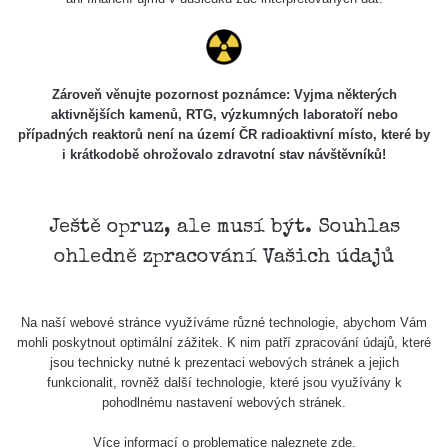
Cesta -
5.8.2026
21:43 -
RAYSID
0.044 - 0.225 µSv/h
2274
6.8.2026
19:30
Zároveň věnujte pozornost poznámce: Vyjma některých
aktivnějších kamenů, RTG, výzkumných laboratoří nebo
Halda Uni-
případných reaktorů není na území ČR radioaktivní místo, které by
RadiaCode
Stone
0.051 - 256.86 µSv/h
771
i krátkodobě ohrožovalo zdravotní stav návštěvníků!
103
Jáchymov
Bývalý důl
RadiaCode
Barbora -
0.043 - 0.26 µSv/h
412
Ještě opruz, ale musí být. Souhlas
103
Jáchymov
ohledně zpracování Vašich údajů
Bývalý důl
RadiaCode
Barbora -
0 - 0 µSv/h
0
103
Jáchymov
Na naší webové stránce využíváme různé technologie, abychom Vám
mohli poskytnout optimální zážitek. K nim patří zpracování údajů, které
Skalica
RadiaCode
jsou technicky nutné k prezentaci webových stránek a jejich
0.03 - 0.43 µSv/h
857
walk: 1
110
funkcionalit, rovněž další technologie, které jsou využívány k
pohodlnému nastavení webových stránek.
Cesta -
17.7.2026
Více informací o problematice naleznete
zde
.