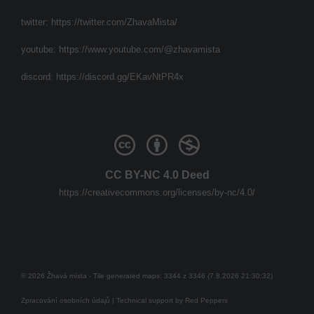
twitter:
https://twitter.com/ZhavaMista/
youtube:
https://www.youtube.com/@zhavamista
discord:
https://discord.gg/EKavNtPR4x
CC BY-NC 4.0 Deed
https://creativecommons.org/licenses/by-nc/4.0/
© 2026 Žhavá místa - Tile generated maps: 3344 z 3346 (7.8.2026 21:30:32)
Zpracování osobních údajů
| Technical support by
Red Peppers
Mám se bát?