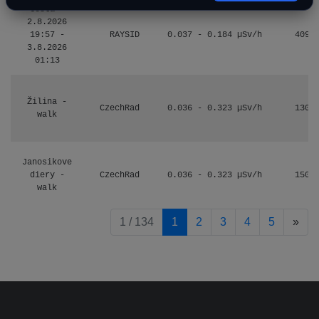
Cesta -
2.8.2026
19:57 -
RAYSID
0.037 - 0.184 µSv/h
4097
3.8.2026
01:13
Žilina -
CzechRad
0.036 - 0.323 µSv/h
1303
walk
Janosikove
diery -
CzechRad
0.036 - 0.323 µSv/h
1507
walk
pag
1 / 134
1
2
3
4
5
»