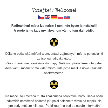
Vítejte! / Welcome!
Radioaktivní místa lze nalézt i tam, kde byste je nečekali!
A proto jsme tady my, abychom vám o tom dali vědět!
Cesty
Děláme občanská měření a prezentaci zajímavých míst s potenciálně
zvýšenou radioaktivitou.
Vyhledat
Vše co změříme, zanášíme do mapy. Většinou přikládáme fotografie,
které vám umožní přímo vidět místo, kde jsme měřili a nově i základní
spektrometrie.
pag
1 / 134
1
2
3
4
5
»
Název
Zařízení
Rozmezí hodnot
Na mapě jsou měřená místa znázorněna barevnými body. Barva bodu
odpovídá naměřené hodnotě (stupnici naleznete vlevo na mapě). Na
tyto body můžete kliknout. Po kliknutí na bod se otevře informační
RadiaCode