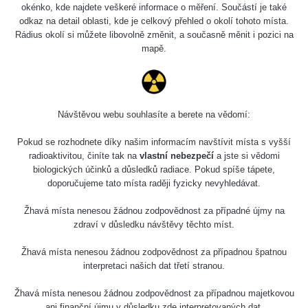
Holíčsky zámok
0.022 - 0.092 µSv/h
okénko, kde najdete veškeré informace o měření. Součástí je také
110
odkaz na detail oblasti, kde je celkový přehled o okolí tohoto místa.
Rádius okolí si můžete libovolně změnit, a současně měnit i pozici na
RadiaCode
Lednice
0.038 - 0.129 µSv/h
mapě.
110
RadiaCode
Valtice
0.054 - 0.142 µSv/h
110
Návštěvou webu souhlasíte a berete na vědomí:
Cesta -
5.8.2026 21:43
RAYSID
0.044 - 0.225 µSv/h
Pokud se rozhodnete díky našim informacím navštívit místa s vyšší
- 6.8.2026
19:30
radioaktivitou, činíte tak na
vlastní nebezpečí
a jste si vědomi
biologických účinků a důsledků radiace. Pokud spíše tápete,
doporučujeme tato místa raději fyzicky nevyhledávat.
Halda Uni-
RadiaCode
0.051 - 256.86 µSv/h
Stone Jáchymov
103
Žhavá místa nenesou žádnou zodpovědnost za případné újmy na
Bývalý důl
zdraví v důsledku návštěvy těchto míst.
RadiaCode
Barbora -
0.043 - 0.26 µSv/h
103
Jáchymov
Žhavá místa nenesou žádnou zodpovědnost za případnou špatnou
interpretaci našich dat třetí stranou.
Bývalý důl
RadiaCode
Barbora -
0 - 0 µSv/h
Žhavá místa nenesou žádnou zodpovědnost za případnou majetkovou
103
Jáchymov
ani finanční újmu v důsledku zde interpretovaných dat.