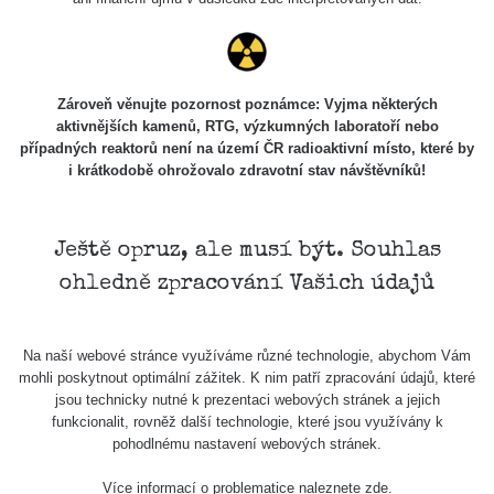
Skalica walk:
RadiaCode
0.03 - 0.43 µSv/h
1
110
Cesta -
Zároveň věnujte pozornost poznámce: Vyjma některých
17.7.2026
aktivnějších kamenů, RTG, výzkumných laboratoří nebo
05:39 -
RAYSID
0.06 - 1.805 µSv/h
případných reaktorů není na území ČR radioaktivní místo, které by
17.7.2026
i krátkodobě ohrožovalo zdravotní stav návštěvníků!
06:10
Cesta -
20.7.2026
Ještě opruz, ale musí být. Souhlas
10:30 -
CzechRad
0.036 - 0.539 µSv/h
ohledně zpracování Vašich údajů
20.7.2026
12:28
Cesta -
Na naší webové stránce využíváme různé technologie, abychom Vám
4.8.2026 17:52
RAYSID
0.062 - 0.16 µSv/h
mohli poskytnout optimální zážitek. K nim patří zpracování údajů, které
- 5.8.2026
jsou technicky nutné k prezentaci webových stránek a jejich
09:54
funkcionalit, rovněž další technologie, které jsou využívány k
pohodlnému nastavení webových stránek.
USA Roadtrip;
RadiaCode
Denver - Las
0 - 204.56 µSv/h
10
110
Více informací o problematice naleznete
zde
.
Vegas