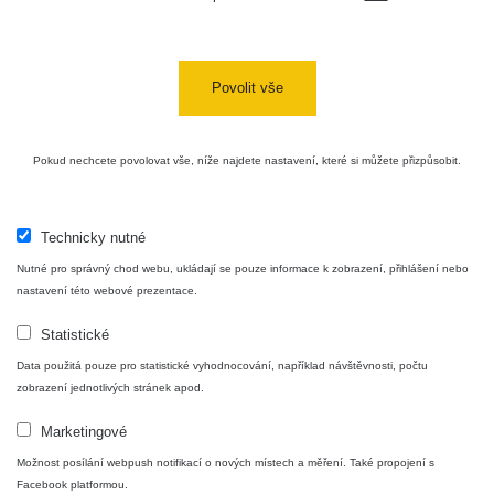
USA Roadtrip;
RadiaCode
Denver - Las
0 - 204.56 µSv/h
10
110
Vegas
Povolit vše
Ámonova lúka -
RadiaCode
Plavecký
0.024 - 0.097 µSv/h
110
Pokud nechcete povolovat vše, níže najdete nastavení, které si můžete přizpůsobit.
Mikuláš
Plavecký
RadiaCode
Mikuláš Walk:
0.035 - 0.053 µSv/h
110
Technicky nutné
1
Nutné pro správný chod webu, ukládají se pouze informace k zobrazení, přihlášení nebo
RadiaCode
nastavení této webové prezentace.
Prešov #48
0.054 - 0.453 µSv/h
110
Statistické
Košice #04 -
RadiaCode
Data použitá pouze pro statistické vyhodnocování, například návštěvnosti, počtu
múzeum
0.017 - 9.86 µSv/h
110
zobrazení jednotlivých stránek apod.
minerálov
Marketingové
Cesta -
4.8.2026 16:15
Možnost posílání webpush notifikací o nových místech a měření. Také propojení s
RAYSID
0.042 - 0.172 µSv/h
×
🛣️ NAMĚŘENÁ TRASA
- 4.8.2026
Facebook platformou.