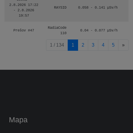
2.8.2026 17:22
RAYSID
0.058 - 0.141 µSv/h
- 2.8.2026
19:57
RadiaCode
Prešov #47
0.04 - 0.077 µSv/h
110
pag
1 / 134
1
2
3
4
5
»
Mapa