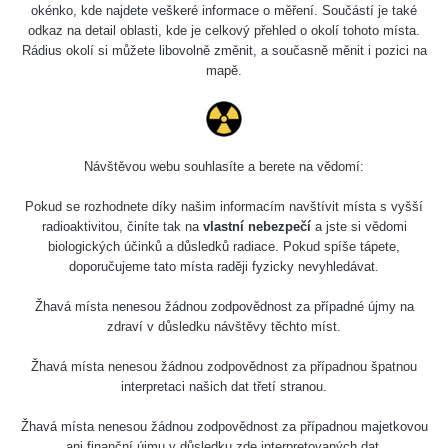
Slovinsko
0.011 - 0.215 µSv/h
3
okénko, kde najdete veškeré informace o měření. Součástí je také
102
odkaz na detail oblasti, kde je celkový přehled o okolí tohoto místa.
Rádius okolí si můžete libovolně změnit, a současně měnit i pozici na
Cesta -
23.7.2026
mapě.
19:32 -
RAYSID
0.062 - 0.18 µSv/h
23.7.2026
20:08
RadiaCode
Návštěvou webu souhlasíte a berete na vědomí:
Holíčsky zámok
0.022 - 0.092 µSv/h
110
Pokud se rozhodnete díky našim informacím navštívit místa s vyšší
RadiaCode
radioaktivitou, činíte tak na
vlastní nebezpečí
a jste si vědomi
Lednice
0.038 - 0.129 µSv/h
110
biologických účinků a důsledků radiace. Pokud spíše tápete,
doporučujeme tato místa raději fyzicky nevyhledávat.
RadiaCode
Valtice
0.054 - 0.142 µSv/h
110
Žhavá místa nenesou žádnou zodpovědnost za případné újmy na
zdraví v důsledku návštěvy těchto míst.
Cesta -
5.8.2026 21:43
Žhavá místa nenesou žádnou zodpovědnost za případnou špatnou
RAYSID
0.044 - 0.225 µSv/h
- 6.8.2026
interpretaci našich dat třetí stranou.
19:30
Žhavá místa nenesou žádnou zodpovědnost za případnou majetkovou
Halda Uni-
RadiaCode
ani finanční újmu v důsledku zde interpretovaných dat.
0.051 - 256.86 µSv/h