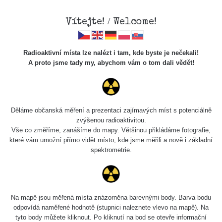
Vítejte! / Welcome!
Radioaktivní místa lze nalézt i tam, kde byste je nečekali!
A proto jsme tady my, abychom vám o tom dali vědět!
Cesty
Děláme občanská měření a prezentaci zajímavých míst s potenciálně
zvýšenou radioaktivitou.
Vyhledat
Vše co změříme, zanášíme do mapy. Většinou přikládáme fotografie,
které vám umožní přímo vidět místo, kde jsme měřili a nově i základní
spektrometrie.
pag
1 / 134
1
2
3
4
5
»
Název
Zařízení
Rozmezí hodnot
Na mapě jsou měřená místa znázorněna barevnými body. Barva bodu
odpovídá naměřené hodnotě (stupnici naleznete vlevo na mapě). Na
tyto body můžete kliknout. Po kliknutí na bod se otevře informační
RadiaCode