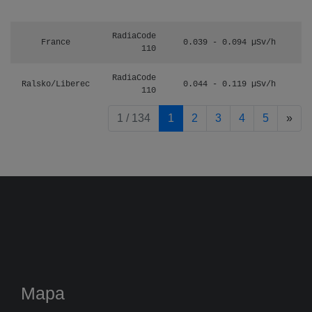
RadiaCode
France
0.039 - 0.094 µSv/h
110
RadiaCode
Ralsko/Liberec
0.044 - 0.119 µSv/h
110
pag
1 / 134
1
2
3
4
5
»
Mapa