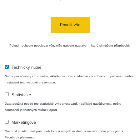
Cesta -
4.8.2026 17:52
RAYSID
0.062 - 0.16 µSv/h
- 5.8.2026
Povolit vše
09:54
USA Roadtrip;
RadiaCode
Pokud nechcete povolovat vše, níže najdete nastavení, které si můžete přizpůsobit.
Denver - Las
0 - 204.56 µSv/h
10
110
Vegas
USA Roadtrip;
Technicky nutné
RadiaCode
Denver - Las
0 - 204.56 µSv/h
10
110
Vegas
Nutné pro správný chod webu, ukládají se pouze informace k zobrazení, přihlášení nebo
nastavení této webové prezentace.
Ámonova lúka -
RadiaCode
Plavecký
0.024 - 0.097 µSv/h
Statistické
110
Mikuláš
Data použitá pouze pro statistické vyhodnocování, například návštěvnosti, počtu
zobrazení jednotlivých stránek apod.
Plavecký
RadiaCode
Mikuláš Walk:
0.035 - 0.053 µSv/h
110
Marketingové
1
Možnost posílání webpush notifikací o nových místech a měření. Také propojení s
RadiaCode
Facebook platformou.
🛣️ NAMĚŘENÁ TRASA
Prešov #48
0.054 - 0.453 µSv/h