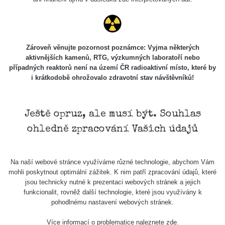
Stone Jáchymov
103
Bývalý důl
RadiaCode
Barbora -
0.043 - 0.26 µSv/h
103
Jáchymov
Zároveň věnujte pozornost poznámce: Vyjma některých
aktivnějších kamenů, RTG, výzkumných laboratoří nebo
Bývalý důl
případných reaktorů není na území ČR radioaktivní místo, které by
RadiaCode
Barbora -
0 - 0 µSv/h
103
i krátkodobě ohrožovalo zdravotní stav návštěvníků!
Jáchymov
Skalica walk:
RadiaCode
0.03 - 0.43 µSv/h
1
110
Ještě opruz, ale musí být. Souhlas
ohledně zpracování Vašich údajů
Cesta -
17.7.2026
05:39 -
RAYSID
0.06 - 1.805 µSv/h
17.7.2026
Na naší webové stránce využíváme různé technologie, abychom Vám
06:10
mohli poskytnout optimální zážitek. K nim patří zpracování údajů, které
jsou technicky nutné k prezentaci webových stránek a jejich
Cesta -
funkcionalit, rovněž další technologie, které jsou využívány k
20.7.2026
pohodlnému nastavení webových stránek.
10:30 -
CzechRad
0.036 - 0.539 µSv/h
20.7.2026
Více informací o problematice naleznete
zde
.
12:28