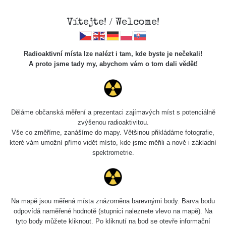
Vítejte! / Welcome!
Radioaktivní místa lze nalézt i tam, kde byste je nečekali!
A proto jsme tady my, abychom vám o tom dali vědět!
Cesty
Děláme občanská měření a prezentaci zajímavých míst s potenciálně
zvýšenou radioaktivitou.
Vyhledat
Vše co změříme, zanášíme do mapy. Většinou přikládáme fotografie,
které vám umožní přímo vidět místo, kde jsme měřili a nově i základní
spektrometrie.
pag
1 / 134
1
2
3
4
5
»
Název
Zařízení
Rozmezí hodnot
B
Na mapě jsou měřená místa znázorněna barevnými body. Barva bodu
odpovídá naměřené hodnotě (stupnici naleznete vlevo na mapě). Na
tyto body můžete kliknout. Po kliknutí na bod se otevře informační
Cesta -