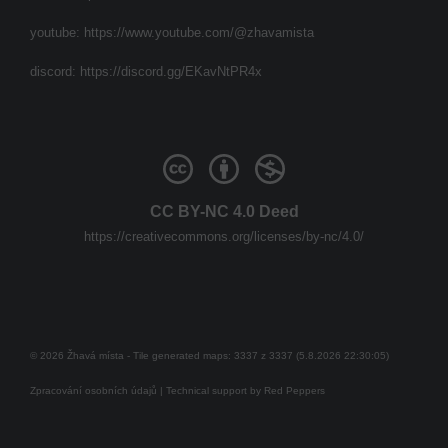
youtube:
https://www.youtube.com/@zhavamista
discord:
https://discord.gg/EKavNtPR4x
CC BY-NC 4.0 Deed
https://creativecommons.org/licenses/by-nc/4.0/
© 2026 Žhavá místa - Tile generated maps: 3337 z 3337 (5.8.2026 22:30:05)
Zpracování osobních údajů
| Technical support by
Red Peppers
Mám se bát?