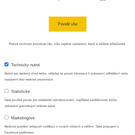
Cesta -
4.8.2026 16:15
RAYSID
0.042 - 0.172 µSv/h
4
- 4.8.2026
17:52
Povolit vše
Cesta -
2.8.2026 19:57
RAYSID
0.037 - 0.184 µSv/h
4
- 3.8.2026
Pokud nechcete povolovat vše, níže najdete nastavení, které si můžete přizpůsobit.
01:13
Technicky nutné
Žilina - walk
CzechRad
0.036 - 0.323 µSv/h
1
Nutné pro správný chod webu, ukládají se pouze informace k zobrazení, přihlášení nebo
nastavení této webové prezentace.
Statistické
Janosikove
CzechRad
0.036 - 0.323 µSv/h
1
diery - walk
Data použitá pouze pro statistické vyhodnocování, například návštěvnosti, počtu
zobrazení jednotlivých stránek apod.
RadiaCode
Marketingové
France
0.039 - 0.094 µSv/h
110
Možnost posílání webpush notifikací o nových místech a měření. Také propojení s
Facebook platformou.
RadiaCode