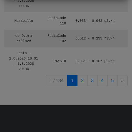
- 2.8.2026
11:36
RadiaCode
Marseille
0.033 - 0.042 µSv/h
110
do Dvora
RadiaCode
0.012 - 0.233 nSv/h
8
Králové
102
Cesta -
1.8.2026 18:01
RAYSID
0.061 - 0.167 µSv/h
4
- 1.8.2026
20:34
pag
1 / 134
1
2
3
4
5
»