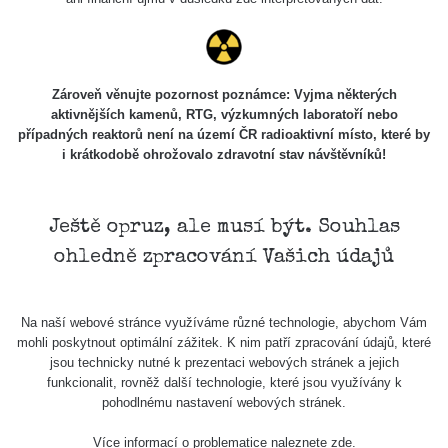
USA Roadtrip;
RadiaCode
Denver - Las
0 - 204.56 µSv/h
108
110
Vegas
USA Roadtrip;
Zároveň věnujte pozornost poznámce: Vyjma některých
RadiaCode
Denver - Las
0 - 204.56 µSv/h
108
aktivnějších kamenů, RTG, výzkumných laboratoří nebo
110
Vegas
případných reaktorů není na území ČR radioaktivní místo, které by
i krátkodobě ohrožovalo zdravotní stav návštěvníků!
Ámonova lúka -
RadiaCode
Plavecký
0.024 - 0.097 µSv/h
2
110
Mikuláš
Ještě opruz, ale musí být. Souhlas
Plavecký
RadiaCode
ohledně zpracování Vašich údajů
Mikuláš Walk:
0.035 - 0.053 µSv/h
110
1
RadiaCode
Na naší webové stránce využíváme různé technologie, abychom Vám
Prešov #48
0.054 - 0.453 µSv/h
110
mohli poskytnout optimální zážitek. K nim patří zpracování údajů, které
jsou technicky nutné k prezentaci webových stránek a jejich
Košice #04 -
funkcionalit, rovněž další technologie, které jsou využívány k
RadiaCode
múzeum
0.017 - 9.86 µSv/h
2
pohodlnému nastavení webových stránek.
110
minerálov
Více informací o problematice naleznete
zde
.