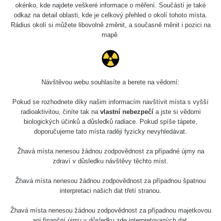
5.8.2026 21:43
okénko, kde najdete veškeré informace o měření. Součástí je také
RAYSID
0.054 - 0.225 µSv/h
1
- 5.8.2026
odkaz na detail oblasti, kde je celkový přehled o okolí tohoto místa.
22:13
Rádius okolí si můžete libovolně změnit, a současně měnit i pozici na
mapě.
Skalica walk:
RadiaCode
0.03 - 0.43 µSv/h
1
110
Cesta -
17.7.2026
Návštěvou webu souhlasíte a berete na vědomí:
05:39 -
RAYSID
0.06 - 1.805 µSv/h
1
17.7.2026
Pokud se rozhodnete díky našim informacím navštívit místa s vyšší
06:10
radioaktivitou, činíte tak na
vlastní nebezpečí
a jste si vědomi
biologických účinků a důsledků radiace. Pokud spíše tápete,
Cesta -
doporučujeme tato místa raději fyzicky nevyhledávat.
20.7.2026
10:30 -
CzechRad
0.036 - 0.539 µSv/h
1
Žhavá místa nenesou žádnou zodpovědnost za případné újmy na
20.7.2026
zdraví v důsledku návštěvy těchto míst.
12:28
Žhavá místa nenesou žádnou zodpovědnost za případnou špatnou
Cesta -
interpretaci našich dat třetí stranou.
4.8.2026 17:52
RAYSID
0.062 - 0.16 µSv/h
2
- 5.8.2026
09:54
Žhavá místa nenesou žádnou zodpovědnost za případnou majetkovou
ani finanční újmu v důsledku zde interpretovaných dat.