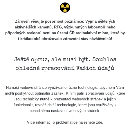
Stone Jáchymov
103
Bývalý důl
RadiaCode
Barbora -
0.043 - 0.26 µSv/h
Zároveň věnujte pozornost poznámce: Vyjma některých
103
Jáchymov
aktivnějších kamenů, RTG, výzkumných laboratoří nebo
případných reaktorů není na území ČR radioaktivní místo, které by
Bývalý důl
i krátkodobě ohrožovalo zdravotní stav návštěvníků!
RadiaCode
Barbora -
0 - 0 µSv/h
103
Jáchymov
Skalica walk:
RadiaCode
Ještě opruz, ale musí být. Souhlas
0.03 - 0.43 µSv/h
1
110
ohledně zpracování Vašich údajů
Cesta -
17.7.2026
05:39 -
RAYSID
0.06 - 1.805 µSv/h
Na naší webové stránce využíváme různé technologie, abychom Vám
17.7.2026
mohli poskytnout optimální zážitek. K nim patří zpracování údajů, které
06:10
jsou technicky nutné k prezentaci webových stránek a jejich
funkcionalit, rovněž další technologie, které jsou využívány k
Cesta -
pohodlnému nastavení webových stránek.
20.7.2026
10:30 -
CzechRad
0.036 - 0.539 µSv/h
Více informací o problematice naleznete
zde
.
20.7.2026
12:28