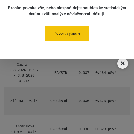
110
Prosím povolte vše, nebo alespoň dejte souhlas ke statistickým
datům kvůli analýze návštěvnosti, děkuji.
Košice #04 -
RadiaCode
múzeum
0.017 - 9.86 µSv/h
110
minerálov
Povolit vybrané
Cesta -
4.8.2026 16:15
RAYSID
0.042 - 0.172 µSv/h
- 4.8.2026
17:52
×
Cesta -
2.8.2026 19:57
RAYSID
0.037 - 0.184 µSv/h
- 3.8.2026
01:13
Žilina - walk
CzechRad
0.036 - 0.323 µSv/h
Janosikove
CzechRad
0.036 - 0.323 µSv/h
diery - walk