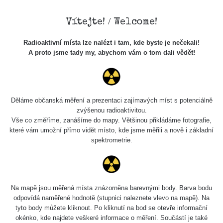
Vítejte! / Welcome!
Radioaktivní místa lze nalézt i tam, kde byste je nečekali!
A proto jsme tady my, abychom vám o tom dali vědět!
Cesty
Děláme občanská měření a prezentaci zajímavých míst s potenciálně
zvýšenou radioaktivitou.
Vše co změříme, zanášíme do mapy. Většinou přikládáme fotografie,
Vyhledat
které vám umožní přímo vidět místo, kde jsme měřili a nově i základní
spektrometrie.
pag
1 / 134
1
2
3
4
5
»
Na mapě jsou měřená místa znázorněna barevnými body. Barva bodu
odpovídá naměřené hodnotě (stupnici naleznete vlevo na mapě). Na
Název
Zařízení
Rozmezí hodnot
tyto body můžete kliknout. Po kliknutí na bod se otevře informační
okénko, kde najdete veškeré informace o měření. Součástí je také
RadiaCode