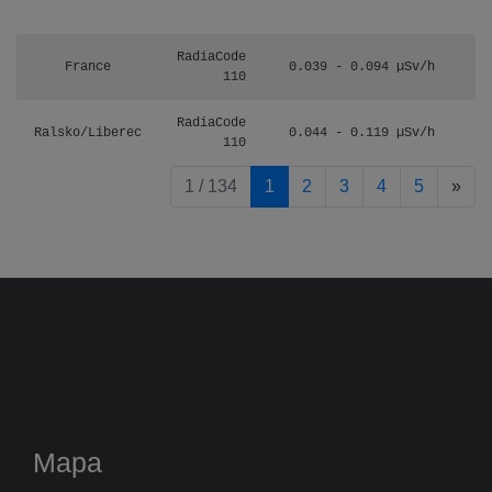
RadiaCode
France
0.039 - 0.094 µSv/h
110
RadiaCode
Ralsko/Liberec
0.044 - 0.119 µSv/h
110
pag
1 / 134
1
2
3
4
5
»
Mapa