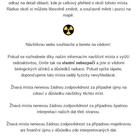
Slovinsko
0.011 - 0.215 µSv/h
3
odkaz na detail oblasti, kde je celkový přehled o okolí tohoto místa.
102
Rádius okolí si můžete libovolně změnit, a současně měnit i pozici na
mapě.
Cesta -
23.7.2026
19:32 -
RAYSID
0.062 - 0.18 µSv/h
23.7.2026
20:08
Návštěvou webu souhlasíte a berete na vědomí:
RadiaCode
Holíčsky zámok
0.022 - 0.092 µSv/h
110
Pokud se rozhodnete díky našim informacím navštívit místa s vyšší
radioaktivitou, činíte tak na
vlastní nebezpečí
a jste si vědomi
RadiaCode
biologických účinků a důsledků radiace. Pokud spíše tápete,
Lednice
0.038 - 0.129 µSv/h
110
doporučujeme tato místa raději fyzicky nevyhledávat.
RadiaCode
Žhavá místa nenesou žádnou zodpovědnost za případné újmy na
Valtice
0.054 - 0.142 µSv/h
110
zdraví v důsledku návštěvy těchto míst.
Cesta -
Žhavá místa nenesou žádnou zodpovědnost za případnou špatnou
5.8.2026 21:43
interpretaci našich dat třetí stranou.
RAYSID
0.044 - 0.225 µSv/h
- 6.8.2026
19:30
Žhavá místa nenesou žádnou zodpovědnost za případnou majetkovou
ani finanční újmu v důsledku zde interpretovaných dat.
Halda Uni-
RadiaCode
0.051 - 256.86 µSv/h