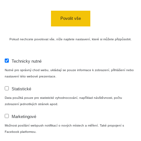
Cesta -
4.8.2026 17:52
Povolit vše
RAYSID
0.062 - 0.16 µSv/h
- 5.8.2026
09:54
Pokud nechcete povolovat vše, níže najdete nastavení, které si můžete přizpůsobit.
USA Roadtrip;
RadiaCode
Denver - Las
0 - 204.56 µSv/h
10
110
Vegas
Technicky nutné
USA Roadtrip;
RadiaCode
Nutné pro správný chod webu, ukládají se pouze informace k zobrazení, přihlášení nebo
Denver - Las
0 - 204.56 µSv/h
10
110
Vegas
nastavení této webové prezentace.
Statistické
Ámonova lúka -
RadiaCode
Plavecký
0.024 - 0.097 µSv/h
110
Data použitá pouze pro statistické vyhodnocování, například návštěvnosti, počtu
Mikuláš
zobrazení jednotlivých stránek apod.
Plavecký
RadiaCode
Marketingové
Mikuláš Walk:
0.035 - 0.053 µSv/h
110
1
Možnost posílání webpush notifikací o nových místech a měření. Také propojení s
Facebook platformou.
RadiaCode
Prešov #48
0.054 - 0.453 µSv/h