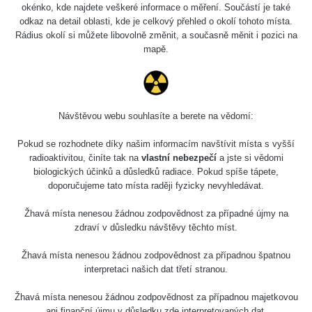
2026 07 31
0.007 - 0.13 µSv/h
4879
okénko, kde najdete veškeré informace o měření. Součástí je také
103
odkaz na detail oblasti, kde je celkový přehled o okolí tohoto místa.
Rádius okolí si můžete libovolně změnit, a současně měnit i pozici na
RadiaCode
Slovinsko
0.011 - 0.215 µSv/h
30818
mapě.
102
Cesta -
23.7.2026
19:32 -
RAYSID
0.062 - 0.18 µSv/h
2127
23.7.2026
Návštěvou webu souhlasíte a berete na vědomí:
20:08
Pokud se rozhodnete díky našim informacím navštívit místa s vyšší
Holíčsky
RadiaCode
radioaktivitou, činíte tak na
vlastní nebezpečí
a jste si vědomi
0.022 - 0.092 µSv/h
464
zámok
110
biologických účinků a důsledků radiace. Pokud spíše tápete,
doporučujeme tato místa raději fyzicky nevyhledávat.
RadiaCode
Lednice
0.038 - 0.129 µSv/h
1385
110
Žhavá místa nenesou žádnou zodpovědnost za případné újmy na
zdraví v důsledku návštěvy těchto míst.
RadiaCode
Valtice
0.054 - 0.142 µSv/h
757
110
Žhavá místa nenesou žádnou zodpovědnost za případnou špatnou
interpretaci našich dat třetí stranou.
Cesta -
5.8.2026
Žhavá místa nenesou žádnou zodpovědnost za případnou majetkovou
21:43 -
RAYSID
0.044 - 0.225 µSv/h
2274
ani finanční újmu v důsledku zde interpretovaných dat.