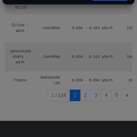
3.8.2026
01:13
Žilina -
CzechRad
0.036 - 0.323 µSv/h
1303
walk
Janosikove
diery -
CzechRad
0.036 - 0.323 µSv/h
1507
walk
RadiaCode
France
0.039 - 0.094 µSv/h
995
110
pag
1 / 134
1
2
3
4
5
»