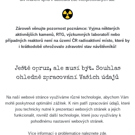
6.8.2026
19:30
Halda Uni-
RadiaCode
Stone
0.051 - 256.86 µSv/h
771
Zároveň věnujte pozornost poznámce: Vyjma některých
103
Jáchymov
aktivnějších kamenů, RTG, výzkumných laboratoří nebo
případných reaktorů není na území ČR radioaktivní místo, které by
Bývalý důl
RadiaCode
i krátkodobě ohrožovalo zdravotní stav návštěvníků!
Barbora -
0.043 - 0.26 µSv/h
412
103
Jáchymov
Bývalý důl
Ještě opruz, ale musí být. Souhlas
RadiaCode
Barbora -
0 - 0 µSv/h
0
103
ohledně zpracování Vašich údajů
Jáchymov
Skalica
RadiaCode
0.03 - 0.43 µSv/h
857
walk: 1
110
Na naší webové stránce využíváme různé technologie, abychom Vám
mohli poskytnout optimální zážitek. K nim patří zpracování údajů, které
Cesta -
jsou technicky nutné k prezentaci webových stránek a jejich
17.7.2026
funkcionalit, rovněž další technologie, které jsou využívány k
05:39 -
RAYSID
0.06 - 1.805 µSv/h
1876
pohodlnému nastavení webových stránek.
17.7.2026
06:10
Více informací o problematice naleznete
zde
.