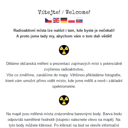
Vítejte! / Welcome!
Radioaktivní místa lze nalézt i tam, kde byste je nečekali!
A proto jsme tady my, abychom vám o tom dali vědět!
Cesty
Děláme občanská měření a prezentaci zajímavých míst s potenciálně
zvýšenou radioaktivitou.
Vyhledat
Vše co změříme, zanášíme do mapy. Většinou přikládáme fotografie,
které vám umožní přímo vidět místo, kde jsme měřili a nově i základní
spektrometrie.
pag
1 / 134
1
2
3
4
5
»
Název
Zařízení
Rozmezí hodnot
Bodů
Na mapě jsou měřená místa znázorněna barevnými body. Barva bodu
odpovídá naměřené hodnotě (stupnici naleznete vlevo na mapě). Na
tyto body můžete kliknout. Po kliknutí na bod se otevře informační
RadiaCode