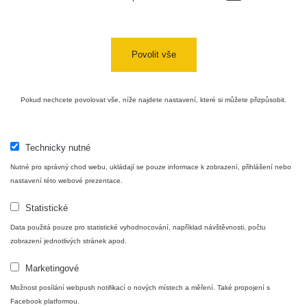
Cesta -
20.7.2026
10:30 -
CzechRad
0.036 - 0.539 µSv/h
1382
20.7.2026
Povolit vše
12:28
Cesta -
Pokud nechcete povolovat vše, níže najdete nastavení, které si můžete přizpůsobit.
4.8.2026
17:52 -
RAYSID
0.062 - 0.16 µSv/h
2034
5.8.2026
09:54
Technicky nutné
USA
Nutné pro správný chod webu, ukládají se pouze informace k zobrazení, přihlášení nebo
Roadtrip;
RadiaCode
nastavení této webové prezentace.
0 - 204.56 µSv/h
108150
Denver -
110
Las Vegas
Statistické
Data použitá pouze pro statistické vyhodnocování, například návštěvnosti, počtu
USA
zobrazení jednotlivých stránek apod.
Roadtrip;
RadiaCode
0 - 204.56 µSv/h
108150
Denver -
110
Marketingové
Las Vegas
Možnost posílání webpush notifikací o nových místech a měření. Také propojení s
Ámonova
Facebook platformou.