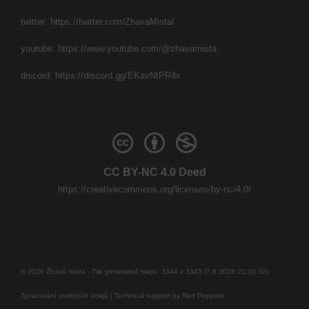
twitter:
https://twitter.com/ZhavaMista/
youtube:
https://www.youtube.com/@zhavamista
discord:
https://discord.gg/EKavNtPR4x
CC BY-NC 4.0 Deed
https://creativecommons.org/licenses/by-nc/4.0/
© 2026 Žhavá místa - Tile generated maps: 3344 z 3345 (7.8.2026 21:30:32)
Zpracování osobních údajů
| Technical support by
Red Peppers
Mám se bát?