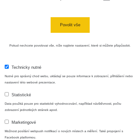
Cesta -
4.8.2026 16:15
RAYSID
0.042 - 0.172 µSv/h
4
- 4.8.2026
17:52
Povolit vše
Cesta -
2.8.2026 19:57
RAYSID
0.037 - 0.184 µSv/h
4
- 3.8.2026
Pokud nechcete povolovat vše, níže najdete nastavení, které si můžete přizpůsobit.
01:13
Technicky nutné
Žilina - walk
CzechRad
0.036 - 0.323 µSv/h
1
Nutné pro správný chod webu, ukládají se pouze informace k zobrazení, přihlášení nebo
nastavení této webové prezentace.
Statistické
Janosikove
CzechRad
0.036 - 0.323 µSv/h
1
diery - walk
Data použitá pouze pro statistické vyhodnocování, například návštěvnosti, počtu
zobrazení jednotlivých stránek apod.
RadiaCode
Marketingové
France
0.039 - 0.094 µSv/h
110
Možnost posílání webpush notifikací o nových místech a měření. Také propojení s
Facebook platformou.
RadiaCode