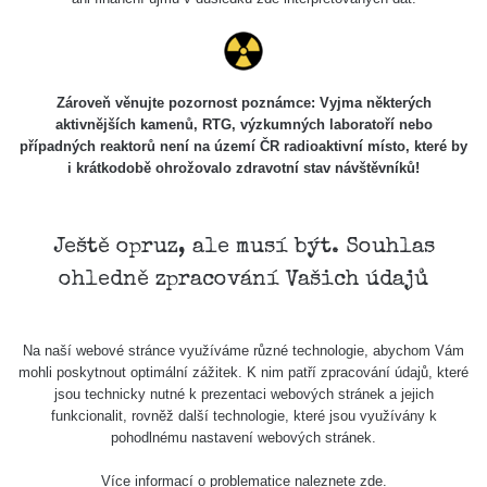
USA Roadtrip;
RadiaCode
Denver - Las
0 - 204.56 µSv/h
108
110
Vegas
USA Roadtrip;
Zároveň věnujte pozornost poznámce: Vyjma některých
RadiaCode
Denver - Las
0 - 204.56 µSv/h
108
aktivnějších kamenů, RTG, výzkumných laboratoří nebo
110
Vegas
případných reaktorů není na území ČR radioaktivní místo, které by
i krátkodobě ohrožovalo zdravotní stav návštěvníků!
Ámonova lúka -
RadiaCode
Plavecký
0.024 - 0.097 µSv/h
2
110
Mikuláš
Ještě opruz, ale musí být. Souhlas
Plavecký
RadiaCode
ohledně zpracování Vašich údajů
Mikuláš Walk:
0.035 - 0.053 µSv/h
110
1
RadiaCode
Na naší webové stránce využíváme různé technologie, abychom Vám
Prešov #48
0.054 - 0.453 µSv/h
110
mohli poskytnout optimální zážitek. K nim patří zpracování údajů, které
jsou technicky nutné k prezentaci webových stránek a jejich
Košice #04 -
funkcionalit, rovněž další technologie, které jsou využívány k
RadiaCode
múzeum
0.017 - 9.86 µSv/h
2
pohodlnému nastavení webových stránek.
110
minerálov
Více informací o problematice naleznete
zde
.