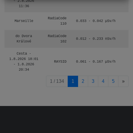
- 2.8.2026
11:36
RadiaCode
Marseille
0.033 - 0.042 µSv/h
110
do Dvora
RadiaCode
0.012 - 0.233 nSv/h
8
Králové
102
Cesta -
1.8.2026 18:01
RAYSID
0.061 - 0.167 µSv/h
4
- 1.8.2026
20:34
pag
1 / 134
1
2
3
4
5
»