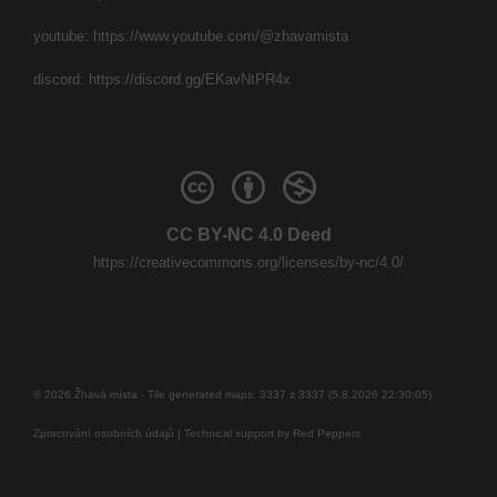
youtube:
https://www.youtube.com/@zhavamista
discord:
https://discord.gg/EKavNtPR4x
CC BY-NC 4.0 Deed
https://creativecommons.org/licenses/by-nc/4.0/
© 2026 Žhavá místa - Tile generated maps: 3337 z 3337 (5.8.2026 22:30:05)
Zpracování osobních údajů
| Technical support by
Red Peppers
Mám se bát?