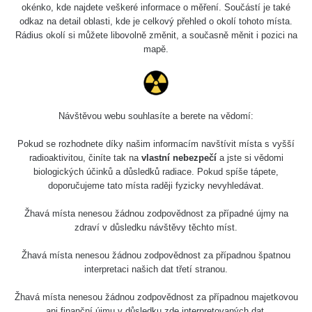
5.8.2026 21:43
okénko, kde najdete veškeré informace o měření. Součástí je také
RAYSID
0.054 - 0.225 µSv/h
1
- 5.8.2026
odkaz na detail oblasti, kde je celkový přehled o okolí tohoto místa.
22:13
Rádius okolí si můžete libovolně změnit, a současně měnit i pozici na
mapě.
Skalica walk:
RadiaCode
0.03 - 0.43 µSv/h
1
110
Cesta -
17.7.2026
Návštěvou webu souhlasíte a berete na vědomí:
05:39 -
RAYSID
0.06 - 1.805 µSv/h
1
17.7.2026
Pokud se rozhodnete díky našim informacím navštívit místa s vyšší
06:10
radioaktivitou, činíte tak na
vlastní nebezpečí
a jste si vědomi
biologických účinků a důsledků radiace. Pokud spíše tápete,
Cesta -
doporučujeme tato místa raději fyzicky nevyhledávat.
20.7.2026
10:30 -
CzechRad
0.036 - 0.539 µSv/h
1
Žhavá místa nenesou žádnou zodpovědnost za případné újmy na
20.7.2026
zdraví v důsledku návštěvy těchto míst.
12:28
Žhavá místa nenesou žádnou zodpovědnost za případnou špatnou
Cesta -
interpretaci našich dat třetí stranou.
4.8.2026 17:52
RAYSID
0.062 - 0.16 µSv/h
2
- 5.8.2026
09:54
Žhavá místa nenesou žádnou zodpovědnost za případnou majetkovou
ani finanční újmu v důsledku zde interpretovaných dat.