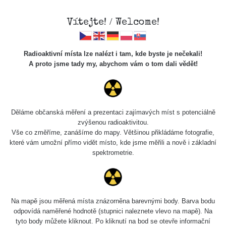
Vítejte! / Welcome!
Radioaktivní místa lze nalézt i tam, kde byste je nečekali!
A proto jsme tady my, abychom vám o tom dali vědět!
Cesty
Děláme občanská měření a prezentaci zajímavých míst s potenciálně
zvýšenou radioaktivitou.
Vyhledat
Vše co změříme, zanášíme do mapy. Většinou přikládáme fotografie,
které vám umožní přímo vidět místo, kde jsme měřili a nově i základní
spektrometrie.
pag
1 / 134
1
2
3
4
5
»
Název
Zařízení
Rozmezí hodnot
B
Na mapě jsou měřená místa znázorněna barevnými body. Barva bodu
odpovídá naměřené hodnotě (stupnici naleznete vlevo na mapě). Na
tyto body můžete kliknout. Po kliknutí na bod se otevře informační
Cesta -