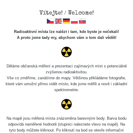
Vítejte! / Welcome!
Radioaktivní místa lze nalézt i tam, kde byste je nečekali!
A proto jsme tady my, abychom vám o tom dali vědět!
Cesty
Děláme občanská měření a prezentaci zajímavých míst s potenciálně
zvýšenou radioaktivitou.
Vyhledat
Vše co změříme, zanášíme do mapy. Většinou přikládáme fotografie,
které vám umožní přímo vidět místo, kde jsme měřili a nově i základní
spektrometrie.
pag
1 / 134
1
2
3
4
5
»
Název
Zařízení
Rozmezí hodnot
B
Na mapě jsou měřená místa znázorněna barevnými body. Barva bodu
odpovídá naměřené hodnotě (stupnici naleznete vlevo na mapě). Na
tyto body můžete kliknout. Po kliknutí na bod se otevře informační
Cesta -