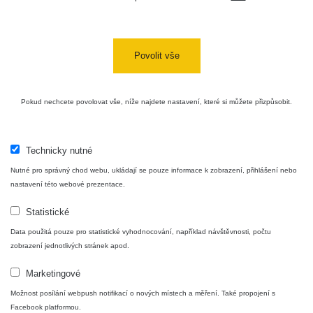
Cesta -
4.8.2026 16:15
RAYSID
0.042 - 0.172 µSv/h
4
- 4.8.2026
17:52
Povolit vše
Cesta -
2.8.2026 19:57
RAYSID
0.037 - 0.184 µSv/h
4
- 3.8.2026
Pokud nechcete povolovat vše, níže najdete nastavení, které si můžete přizpůsobit.
01:13
Technicky nutné
Žilina - walk
CzechRad
0.036 - 0.323 µSv/h
1
Nutné pro správný chod webu, ukládají se pouze informace k zobrazení, přihlášení nebo
nastavení této webové prezentace.
Statistické
Janosikove
CzechRad
0.036 - 0.323 µSv/h
1
diery - walk
Data použitá pouze pro statistické vyhodnocování, například návštěvnosti, počtu
zobrazení jednotlivých stránek apod.
RadiaCode
Marketingové
France
0.039 - 0.094 µSv/h
110
Možnost posílání webpush notifikací o nových místech a měření. Také propojení s
Facebook platformou.
RadiaCode