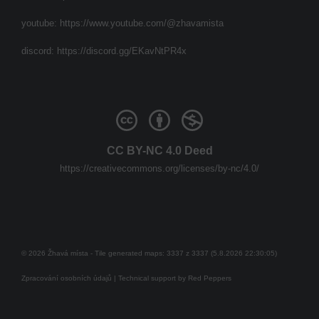
youtube:
https://www.youtube.com/@zhavamista
discord:
https://discord.gg/EKavNtPR4x
CC BY-NC 4.0 Deed
https://creativecommons.org/licenses/by-nc/4.0/
© 2026 Žhavá místa - Tile generated maps: 3337 z 3337 (5.8.2026 22:30:05)
Zpracování osobních údajů
| Technical support by
Red Peppers
Mám se bát?