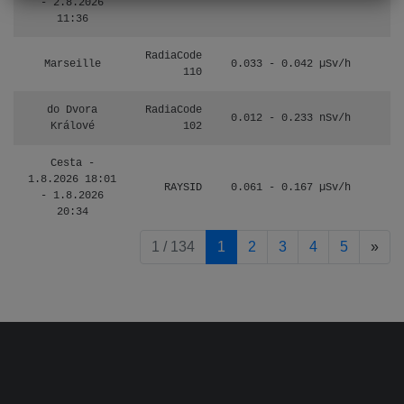
- 2.8.2026
11:36
RadiaCode
Marseille
0.033 - 0.042 µSv/h
110
do Dvora
RadiaCode
0.012 - 0.233 nSv/h
8
Králové
102
Cesta -
1.8.2026 18:01
RAYSID
0.061 - 0.167 µSv/h
4
- 1.8.2026
20:34
pag
1 / 134
1
2
3
4
5
»