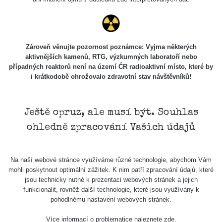
USA Roadtrip;
RadiaCode
Denver - Las
0 - 204.56 µSv/h
108
110
Vegas
USA Roadtrip;
Zároveň věnujte pozornost poznámce: Vyjma některých
RadiaCode
Denver - Las
0 - 204.56 µSv/h
108
aktivnějších kamenů, RTG, výzkumných laboratoří nebo
110
Vegas
případných reaktorů není na území ČR radioaktivní místo, které by
i krátkodobě ohrožovalo zdravotní stav návštěvníků!
Ámonova lúka -
RadiaCode
Plavecký
0.024 - 0.097 µSv/h
2
110
Mikuláš
Ještě opruz, ale musí být. Souhlas
Plavecký
RadiaCode
ohledně zpracování Vašich údajů
Mikuláš Walk:
0.035 - 0.053 µSv/h
110
1
RadiaCode
Na naší webové stránce využíváme různé technologie, abychom Vám
Prešov #48
0.054 - 0.453 µSv/h
110
mohli poskytnout optimální zážitek. K nim patří zpracování údajů, které
jsou technicky nutné k prezentaci webových stránek a jejich
Košice #04 -
funkcionalit, rovněž další technologie, které jsou využívány k
RadiaCode
múzeum
0.017 - 9.86 µSv/h
2
pohodlnému nastavení webových stránek.
110
minerálov
Více informací o problematice naleznete
zde
.