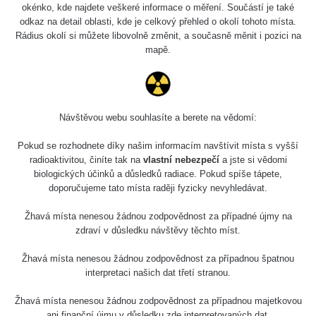
5.8.2026 21:43
okénko, kde najdete veškeré informace o měření. Součástí je také
RAYSID
0.054 - 0.225 µSv/h
1
- 5.8.2026
odkaz na detail oblasti, kde je celkový přehled o okolí tohoto místa.
22:13
Rádius okolí si můžete libovolně změnit, a současně měnit i pozici na
mapě.
Skalica walk:
RadiaCode
0.03 - 0.43 µSv/h
1
110
Cesta -
17.7.2026
Návštěvou webu souhlasíte a berete na vědomí:
05:39 -
RAYSID
0.06 - 1.805 µSv/h
1
17.7.2026
Pokud se rozhodnete díky našim informacím navštívit místa s vyšší
06:10
radioaktivitou, činíte tak na
vlastní nebezpečí
a jste si vědomi
biologických účinků a důsledků radiace. Pokud spíše tápete,
Cesta -
doporučujeme tato místa raději fyzicky nevyhledávat.
20.7.2026
10:30 -
CzechRad
0.036 - 0.539 µSv/h
1
Žhavá místa nenesou žádnou zodpovědnost za případné újmy na
20.7.2026
zdraví v důsledku návštěvy těchto míst.
12:28
Žhavá místa nenesou žádnou zodpovědnost za případnou špatnou
Cesta -
interpretaci našich dat třetí stranou.
4.8.2026 17:52
RAYSID
0.062 - 0.16 µSv/h
2
- 5.8.2026
09:54
Žhavá místa nenesou žádnou zodpovědnost za případnou majetkovou
ani finanční újmu v důsledku zde interpretovaných dat.