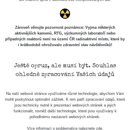
Holíčsky
RadiaCode
0.022 - 0.092 µSv/h
464
zámok
110
RadiaCode
Lednice
0.038 - 0.129 µSv/h
1385
110
Zároveň věnujte pozornost poznámce: Vyjma některých
aktivnějších kamenů, RTG, výzkumných laboratoří nebo
RadiaCode
případných reaktorů není na území ČR radioaktivní místo, které by
Valtice
0.054 - 0.142 µSv/h
757
110
i krátkodobě ohrožovalo zdravotní stav návštěvníků!
Cesta -
5.8.2026
21:43 -
RAYSID
0.044 - 0.225 µSv/h
2274
Ještě opruz, ale musí být. Souhlas
6.8.2026
ohledně zpracování Vašich údajů
19:30
Halda
RadiaCode
Uni-Stone
0.051 - 256.86 µSv/h
771
Na naší webové stránce využíváme různé technologie, abychom Vám
103
Jáchymov
mohli poskytnout optimální zážitek. K nim patří zpracování údajů, které
jsou technicky nutné k prezentaci webových stránek a jejich
Bývalý
funkcionalit, rovněž další technologie, které jsou využívány k
důl
RadiaCode
pohodlnému nastavení webových stránek.
0.043 - 0.26 µSv/h
412
Barbora -
103
Jáchymov
Více informací o problematice naleznete
zde
.