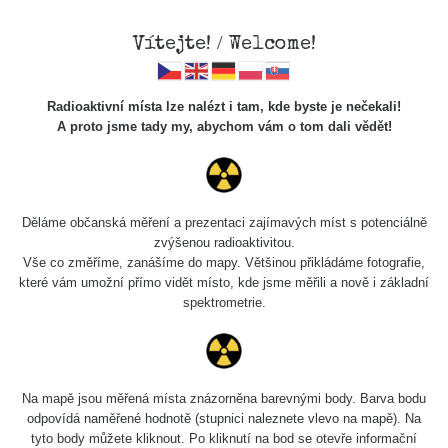
Vítejte! / Welcome!
Radioaktivní místa lze nalézt i tam, kde byste je nečekali!
A proto jsme tady my, abychom vám o tom dali vědět!
Cesty
Děláme občanská měření a prezentaci zajímavých míst s potenciálně
zvýšenou radioaktivitou.
Vyhledat
Vše co změříme, zanášíme do mapy. Většinou přikládáme fotografie,
které vám umožní přímo vidět místo, kde jsme měřili a nově i základní
spektrometrie.
pag
1 / 135
1
2
3
4
5
»
Název
Zařízení
Rozmezí hodnot
Bodů
Na mapě jsou měřená místa znázorněna barevnými body. Barva bodu
odpovídá naměřené hodnotě (stupnici naleznete vlevo na mapě). Na
tyto body můžete kliknout. Po kliknutí na bod se otevře informační
2026 08
RadiaCode