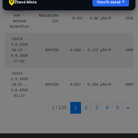
Žhavá Místa
Otevřít detail ↗
Košice
#04 -
RadiaCode
0.017 - 9.86 µSv/h
2530
múzeum
110
minerálov
Cesta -
4.8.2026
16:15 -
RAYSID
0.042 - 0.172 µSv/h
4999
4.8.2026
17:52
Cesta -
2.8.2026
19:57 -
RAYSID
0.037 - 0.184 µSv/h
4097
3.8.2026
01:13
pag
1 / 135
1
2
3
4
5
»