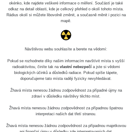
0.04 - 0.153 µSv/h
5128
okénko, kde najdete veškeré informace o měření. Součástí je také
02
103
odkaz na detail oblasti, kde je celkový přehled o okolí tohoto místa.
Rádius okolí si můžete libovolně změnit, a současně měnit i pozici na
2026 08
RadiaCode
0.059 - 0.133 µSv/h
165
mapě.
01
103
2026 07
RadiaCode
0.007 - 0.13 µSv/h
4879
31
103
Návštěvou webu souhlasíte a berete na vědomí:
RadiaCode
Slovinsko
0.011 - 0.215 µSv/h
30818
102
Pokud se rozhodnete díky našim informacím navštívit místa s vyšší
radioaktivitou, činíte tak na
vlastní nebezpečí
a jste si vědomi
Cesta -
biologických účinků a důsledků radiace. Pokud spíše tápete,
7.8.2026
doporučujeme tato místa raději fyzicky nevyhledávat.
19:18 -
RAYSID
0.054 - 0.346 µSv/h
4283
7.8.2026
21:07
Žhavá místa nenesou žádnou zodpovědnost za případné újmy na
zdraví v důsledku návštěvy těchto míst.
Cesta -
23.7.2026
Žhavá místa nenesou žádnou zodpovědnost za případnou špatnou
19:32 -
RAYSID
0.062 - 0.18 µSv/h
2127
interpretaci našich dat třetí stranou.
23.7.2026
20:08
Žhavá místa nenesou žádnou zodpovědnost za případnou majetkovou
ani finanční újmu v důsledku zde interpretovaných dat.