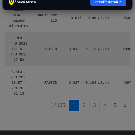
Žhavá Místa
Otevřít detail ↗
Košice
#04 -
RadiaCode
0.017 - 9.86 µSv/h
2530
múzeum
110
minerálov
Cesta -
4.8.2026
16:15 -
RAYSID
0.042 - 0.172 µSv/h
4999
4.8.2026
17:52
Cesta -
2.8.2026
19:57 -
RAYSID
0.037 - 0.184 µSv/h
4097
3.8.2026
01:13
pag
1 / 135
1
2
3
4
5
»