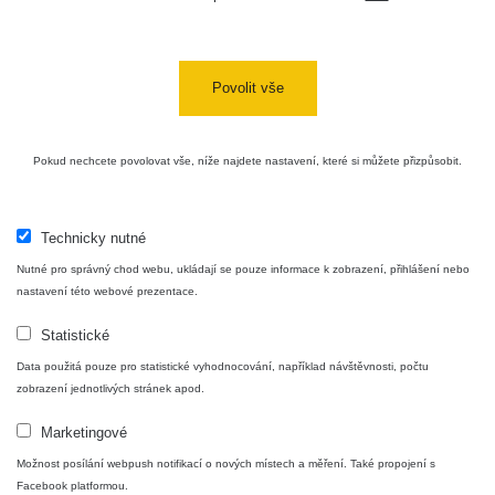
Bývalý
důl
RadiaCode
0 - 0 µSv/h
0
Barbora -
103
Jáchymov
Povolit vše
Skalica
RadiaCode
0.03 - 0.43 µSv/h
857
walk: 1
110
Pokud nechcete povolovat vše, níže najdete nastavení, které si můžete přizpůsobit.
Cesta -
17.7.2026
05:39 -
RAYSID
0.06 - 1.805 µSv/h
1876
Technicky nutné
17.7.2026
Nutné pro správný chod webu, ukládají se pouze informace k zobrazení, přihlášení nebo
06:10
nastavení této webové prezentace.
Cesta -
Statistické
20.7.2026
10:30 -
CzechRad
0.036 - 0.539 µSv/h
1382
Data použitá pouze pro statistické vyhodnocování, například návštěvnosti, počtu
20.7.2026
zobrazení jednotlivých stránek apod.
12:28
Marketingové
Cesta -
4.8.2026
Možnost posílání webpush notifikací o nových místech a měření. Také propojení s
17:52 -
RAYSID
0.062 - 0.16 µSv/h
2034
Facebook platformou.