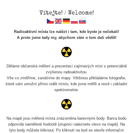
Vítejte! / Welcome!
Radioaktivní místa lze nalézt i tam, kde byste je nečekali!
A proto jsme tady my, abychom vám o tom dali vědět!
Cesty
Děláme občanská měření a prezentaci zajímavých míst s potenciálně
zvýšenou radioaktivitou.
Vyhledat
Vše co změříme, zanášíme do mapy. Většinou přikládáme fotografie,
které vám umožní přímo vidět místo, kde jsme měřili a nově i základní
spektrometrie.
pag
1 / 135
1
2
3
4
5
»
Název
Zařízení
Rozmezí hodnot
Bodů
Na mapě jsou měřená místa znázorněna barevnými body. Barva bodu
odpovídá naměřené hodnotě (stupnici naleznete vlevo na mapě). Na
tyto body můžete kliknout. Po kliknutí na bod se otevře informační
2026 08
RadiaCode