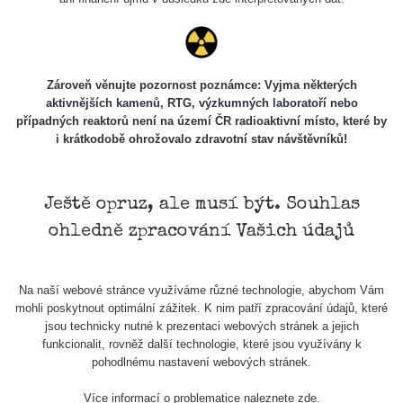
Holíčsky
RadiaCode
0.022 - 0.092 µSv/h
464
zámok
110
RadiaCode
Lednice
0.038 - 0.129 µSv/h
1385
110
Zároveň věnujte pozornost poznámce: Vyjma některých
aktivnějších kamenů, RTG, výzkumných laboratoří nebo
RadiaCode
případných reaktorů není na území ČR radioaktivní místo, které by
Valtice
0.054 - 0.142 µSv/h
757
110
i krátkodobě ohrožovalo zdravotní stav návštěvníků!
Cesta -
5.8.2026
21:43 -
RAYSID
0.044 - 0.225 µSv/h
2274
Ještě opruz, ale musí být. Souhlas
6.8.2026
ohledně zpracování Vašich údajů
19:30
Halda
RadiaCode
Uni-Stone
0.051 - 256.86 µSv/h
771
Na naší webové stránce využíváme různé technologie, abychom Vám
103
Jáchymov
mohli poskytnout optimální zážitek. K nim patří zpracování údajů, které
jsou technicky nutné k prezentaci webových stránek a jejich
Bývalý
funkcionalit, rovněž další technologie, které jsou využívány k
důl
RadiaCode
pohodlnému nastavení webových stránek.
0.043 - 0.26 µSv/h
412
Barbora -
103
Jáchymov
Více informací o problematice naleznete
zde
.