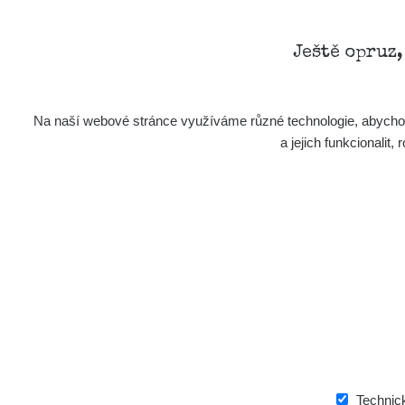
RadiaC
Plavecký Mikuláš Walk: 1
Ještě opruz
RadiaC
Prešov #48
Na naší webové stránce využíváme různé technologie, abychom 
RadiaC
Košice #04 - múzeum minerálov
a jejich funkcionali
Cesta - 4.8.2026 16:15 -
RAY
4.8.2026 17:52
Cesta - 2.8.2026 19:57 -
RAY
3.8.2026 01:13
🛣️ NAMĚŘENÁ TRASA
Žilina - walk
Czech
Cesta - 14.12.2025 17:25 - 14.12.2025 18
Počet bodů:
2784
Průměr:
0.078 µSv/h
Min:
0.036 µSv/h
Ma
Janosikove diery - walk
Czech
+
Technic