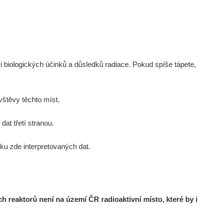
Zobrazit
onda :-)
Zobrazit
ndy
Zobrazit
onda :-)
i biologických účinků a důsledků radiace. Pokud spíše tápete,
Zobrazit
artap123@seznam.cz
štěvy těchto míst.
Zobrazit
lex☢️raysid.com
at třetí stranou.
u zde interpretovaných dat.
Zobrazit
iv
Zobrazit
iv
reaktorů není na území ČR radioaktivní místo, které by i
Zobrazit
ndy