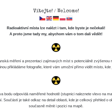
Vítejte! / Welcome!
Mapa
Měření
Lidé
O
Radioaktivní místa lze nalézt i tam, kde byste je nečekali!
Místa
S
A proto jsme tady my, abychom vám o tom dali vědět!
Cesty
Předměty
Monitoring
ská měření a prezentaci zajímavých míst s potenciálně zvýšenou ra
Vyhledat
Spektra
u přikládáme fotografie, které vám umožní přímo vidět místo, kde js
Výběr dozimetru
Půjčovna
bodu odpovídá naměřené hodnotě (stupnici naleznete vlevo na mapě)
ení
Rozmezí hodnot
Bodů
Nahráno
N
Součástí je také odkaz na detail oblasti, kde je celkový přehled o ok
současně měnit i pozici na mapě.
5. 8. 2026