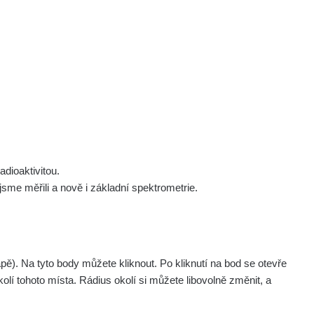
 nás
Podpořte nás
Studnice
Kontakt
Přihlásit
polek Žhavá Místa z. s.
Akce
Stanovy spolku
Tipy a rady
Členství ve spolku
Návody a manuály
Statutární orgán
Zajímavosti
dioaktivitou.
Experimenty
me měřili a nově i základní spektrometrie.
Videa
pagination.nextP
1 / 134
1
2
3
4
5
»
. Na tyto body můžete kliknout. Po kliknutí na bod se otevře
aměřil
Akce
olí tohoto místa. Rádius okolí si můžete libovolně změnit, a