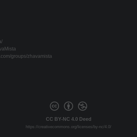
a/
vaMista
k.com/groups/zhavamista
CC BY-NC 4.0 Deed
https://creativecommons.org/licenses/by-nc/4.0/