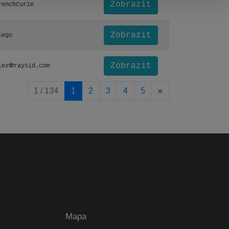
Zobrazit
renchCurie
Zobrazit
iego
Zobrazit
lex☢️raysid.com
pagination.nextP
1 / 134
1
2
3
4
5
»
Mapa