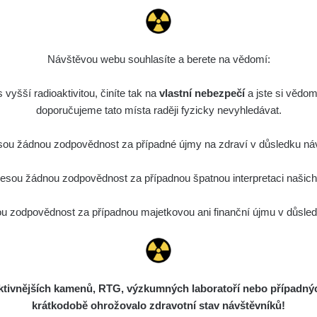
SID
0.054 - 0.225 µSv/h
1807
T
22:35:10
ode
5. 8. 2026
0.03 - 0.43 µSv/h
857
A
110
22:26:37
Návštěvou webu souhlasíte a berete na vědomí:
5. 8. 2026
SID
0.06 - 1.805 µSv/h
1876
T
vyšší radioaktivitou, činíte tak na
vlastní nebezpečí
21:55:22
a jste si vědom
doporučujeme tato místa raději fyzicky nevyhledávat.
5. 8. 2026
Rad
0.036 - 0.539 µSv/h
1382
b
15:45:02
ou žádnou zodpovědnost za případné újmy na zdraví v důsledku náv
5. 8. 2026
SID
0.062 - 0.16 µSv/h
2034
a
sou žádnou zodpovědnost za případnou špatnou interpretaci našich d
10:20:09
ode
5. 8. 2026
 zodpovědnost za případnou majetkovou ani finanční újmu v důsledk
0 - 204.56 µSv/h
108150
m
110
08:15:37
ode
5. 8. 2026
0 - 204.56 µSv/h
108150
m
110
08:12:56
ivnějších kamenů, RTG, výzkumných laboratoří nebo případných 
ode
4. 8. 2026
0.024 - 0.097 µSv/h
2848
A
110
krátkodobě ohrožovalo zdravotní stav návštěvníků!
20:02:49