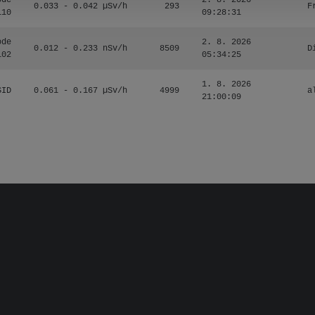
ode
2. 8. 2026
0.033 - 0.042 µSv/h
293
F
110
09:28:31
ode
2. 8. 2026
0.012 - 0.233 nSv/h
8509
D
102
05:34:25
1. 8. 2026
SID
0.061 - 0.167 µSv/h
4999
a
21:00:09