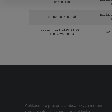
RadiaC
Marseille
RadiaC
do Dvora Králové
Cesta - 1.8.2026 18:01 -
RAY
1.8.2026 20:34
Aplikace pro prezentaci občanských měření
s potenciálně zvýšenou radioaktivitou.