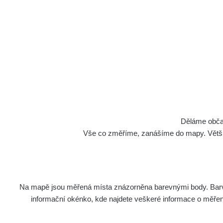
Cesty
Děláme občan
Vše co změříme, zanášíme do mapy. Většino
Na mapě jsou měřená místa znázorněna barevnými body. Barva 
Název
Zaříz
informační okénko, kde najdete veškeré informace o měření. 
Cesta - 5.8.2026 21:43 -