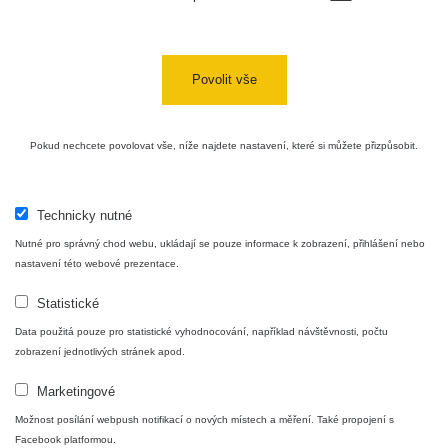
Bývalý
důl
RadiaCode
0 - 0 µSv/h
0
Barbora -
103
Jáchymov
Povolit vše
Skalica
RadiaCode
0.03 - 0.43 µSv/h
857
walk: 1
110
Pokud nechcete povolovat vše, níže najdete nastavení, které si můžete přizpůsobit.
Cesta -
17.7.2026
05:39 -
RAYSID
0.06 - 1.805 µSv/h
1876
Technicky nutné
17.7.2026
Nutné pro správný chod webu, ukládají se pouze informace k zobrazení, přihlášení nebo
06:10
nastavení této webové prezentace.
Cesta -
Statistické
20.7.2026
10:30 -
CzechRad
0.036 - 0.539 µSv/h
1382
Data použitá pouze pro statistické vyhodnocování, například návštěvnosti, počtu
20.7.2026
zobrazení jednotlivých stránek apod.
12:28
Marketingové
Cesta -
4.8.2026
Možnost posílání webpush notifikací o nových místech a měření. Také propojení s
17:52 -
RAYSID
0.062 - 0.16 µSv/h
2034
Facebook platformou.