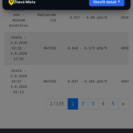
Žhavá Místa
Otevřít detail ↗
Košice
#04 -
RadiaCode
0.017 - 9.86 µSv/h
2530
múzeum
110
minerálov
Cesta -
4.8.2026
16:15 -
RAYSID
0.042 - 0.172 µSv/h
4999
4.8.2026
17:52
Cesta -
2.8.2026
19:57 -
RAYSID
0.037 - 0.184 µSv/h
4097
3.8.2026
01:13
pag
1 / 135
1
2
3
4
5
»