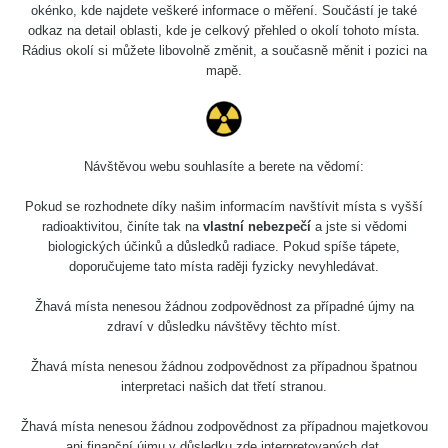
0.04 - 0.153 µSv/h
5128
okénko, kde najdete veškeré informace o měření. Součástí je také
02
103
odkaz na detail oblasti, kde je celkový přehled o okolí tohoto místa.
Rádius okolí si můžete libovolně změnit, a současně měnit i pozici na
2026 08
RadiaCode
0.059 - 0.133 µSv/h
165
mapě.
01
103
2026 07
RadiaCode
0.007 - 0.13 µSv/h
4879
31
103
Návštěvou webu souhlasíte a berete na vědomí:
RadiaCode
Slovinsko
0.011 - 0.215 µSv/h
30818
102
Pokud se rozhodnete díky našim informacím navštívit místa s vyšší
radioaktivitou, činíte tak na
vlastní nebezpečí
a jste si vědomi
Cesta -
biologických účinků a důsledků radiace. Pokud spíše tápete,
7.8.2026
doporučujeme tato místa raději fyzicky nevyhledávat.
19:18 -
RAYSID
0.054 - 0.346 µSv/h
4283
7.8.2026
21:07
Žhavá místa nenesou žádnou zodpovědnost za případné újmy na
zdraví v důsledku návštěvy těchto míst.
Cesta -
23.7.2026
Žhavá místa nenesou žádnou zodpovědnost za případnou špatnou
19:32 -
RAYSID
0.062 - 0.18 µSv/h
2127
interpretaci našich dat třetí stranou.
23.7.2026
20:08
Žhavá místa nenesou žádnou zodpovědnost za případnou majetkovou
ani finanční újmu v důsledku zde interpretovaných dat.