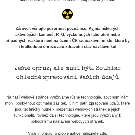
Holíčsky
RadiaCode
0.022 - 0.092 µSv/h
464
zámok
110
RadiaCode
Lednice
0.038 - 0.129 µSv/h
1385
110
Zároveň věnujte pozornost poznámce: Vyjma některých
aktivnějších kamenů, RTG, výzkumných laboratoří nebo
RadiaCode
případných reaktorů není na území ČR radioaktivní místo, které by
Valtice
0.054 - 0.142 µSv/h
757
110
i krátkodobě ohrožovalo zdravotní stav návštěvníků!
Cesta -
5.8.2026
21:43 -
RAYSID
0.044 - 0.225 µSv/h
2274
Ještě opruz, ale musí být. Souhlas
6.8.2026
ohledně zpracování Vašich údajů
19:30
Halda
RadiaCode
Uni-Stone
0.051 - 256.86 µSv/h
771
Na naší webové stránce využíváme různé technologie, abychom Vám
103
Jáchymov
mohli poskytnout optimální zážitek. K nim patří zpracování údajů, které
jsou technicky nutné k prezentaci webových stránek a jejich
Bývalý
funkcionalit, rovněž další technologie, které jsou využívány k
důl
RadiaCode
pohodlnému nastavení webových stránek.
0.043 - 0.26 µSv/h
412
Barbora -
103
Jáchymov
Více informací o problematice naleznete
zde
.