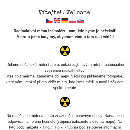
Vítejte! / Welcome!
Radioaktivní místa lze nalézt i tam, kde byste je nečekali!
A proto jsme tady my, abychom vám o tom dali vědět!
Cesty
Děláme občanská měření a prezentaci zajímavých míst s potenciálně
zvýšenou radioaktivitou.
Vyhledat
Vše co změříme, zanášíme do mapy. Většinou přikládáme fotografie,
které vám umožní přímo vidět místo, kde jsme měřili a nově i základní
spektrometrie.
pag
1 / 135
1
2
3
4
5
»
Název
Zařízení
Rozmezí hodnot
Bodů
Na mapě jsou měřená místa znázorněna barevnými body. Barva bodu
odpovídá naměřené hodnotě (stupnici naleznete vlevo na mapě). Na
tyto body můžete kliknout. Po kliknutí na bod se otevře informační
2026 08
RadiaCode