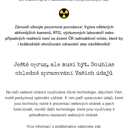
Holíčsky
RadiaCode
0.022 - 0.092 µSv/h
464
zámok
110
RadiaCode
Lednice
0.038 - 0.129 µSv/h
1385
110
Zároveň věnujte pozornost poznámce: Vyjma některých
aktivnějších kamenů, RTG, výzkumných laboratoří nebo
RadiaCode
případných reaktorů není na území ČR radioaktivní místo, které by
Valtice
0.054 - 0.142 µSv/h
757
110
i krátkodobě ohrožovalo zdravotní stav návštěvníků!
Cesta -
5.8.2026
21:43 -
RAYSID
0.044 - 0.225 µSv/h
2274
Ještě opruz, ale musí být. Souhlas
6.8.2026
ohledně zpracování Vašich údajů
19:30
Halda
RadiaCode
Uni-Stone
0.051 - 256.86 µSv/h
771
Na naší webové stránce využíváme různé technologie, abychom Vám
103
Jáchymov
mohli poskytnout optimální zážitek. K nim patří zpracování údajů, které
jsou technicky nutné k prezentaci webových stránek a jejich
Bývalý
funkcionalit, rovněž další technologie, které jsou využívány k
důl
RadiaCode
pohodlnému nastavení webových stránek.
0.043 - 0.26 µSv/h
412
Barbora -
103
Jáchymov
Více informací o problematice naleznete
zde
.