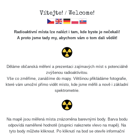
Vítejte! / Welcome!
Radioaktivní místa lze nalézt i tam, kde byste je nečekali!
A proto jsme tady my, abychom vám o tom dali vědět!
Cesty
Děláme občanská měření a prezentaci zajímavých míst s potenciálně
zvýšenou radioaktivitou.
Vyhledat
Vše co změříme, zanášíme do mapy. Většinou přikládáme fotografie,
které vám umožní přímo vidět místo, kde jsme měřili a nově i základní
spektrometrie.
pag
1 / 135
1
2
3
4
5
»
Název
Zařízení
Rozmezí hodnot
Bodů
Na mapě jsou měřená místa znázorněna barevnými body. Barva bodu
odpovídá naměřené hodnotě (stupnici naleznete vlevo na mapě). Na
tyto body můžete kliknout. Po kliknutí na bod se otevře informační
2026 08
RadiaCode