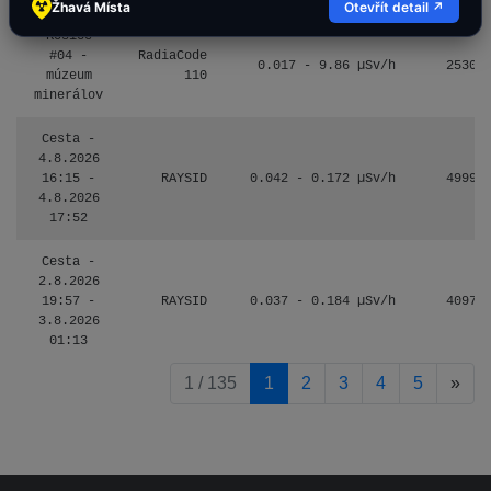
Žhavá Místa
Otevřít detail ↗
Košice
#04 -
RadiaCode
0.017 - 9.86 µSv/h
2530
múzeum
110
minerálov
Cesta -
4.8.2026
16:15 -
RAYSID
0.042 - 0.172 µSv/h
4999
4.8.2026
17:52
Cesta -
2.8.2026
19:57 -
RAYSID
0.037 - 0.184 µSv/h
4097
3.8.2026
01:13
pag
1 / 135
1
2
3
4
5
»