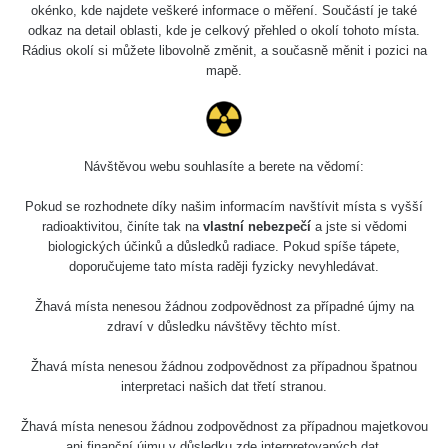
0.04 - 0.153 µSv/h
5128
okénko, kde najdete veškeré informace o měření. Součástí je také
02
103
odkaz na detail oblasti, kde je celkový přehled o okolí tohoto místa.
Rádius okolí si můžete libovolně změnit, a současně měnit i pozici na
2026 08
RadiaCode
0.059 - 0.133 µSv/h
165
mapě.
01
103
2026 07
RadiaCode
0.007 - 0.13 µSv/h
4879
31
103
Návštěvou webu souhlasíte a berete na vědomí:
RadiaCode
Slovinsko
0.011 - 0.215 µSv/h
30818
102
Pokud se rozhodnete díky našim informacím navštívit místa s vyšší
radioaktivitou, činíte tak na
vlastní nebezpečí
a jste si vědomi
Cesta -
biologických účinků a důsledků radiace. Pokud spíše tápete,
7.8.2026
doporučujeme tato místa raději fyzicky nevyhledávat.
19:18 -
RAYSID
0.054 - 0.346 µSv/h
4283
7.8.2026
21:07
Žhavá místa nenesou žádnou zodpovědnost za případné újmy na
zdraví v důsledku návštěvy těchto míst.
Cesta -
23.7.2026
Žhavá místa nenesou žádnou zodpovědnost za případnou špatnou
19:32 -
RAYSID
0.062 - 0.18 µSv/h
2127
interpretaci našich dat třetí stranou.
23.7.2026
20:08
Žhavá místa nenesou žádnou zodpovědnost za případnou majetkovou
ani finanční újmu v důsledku zde interpretovaných dat.