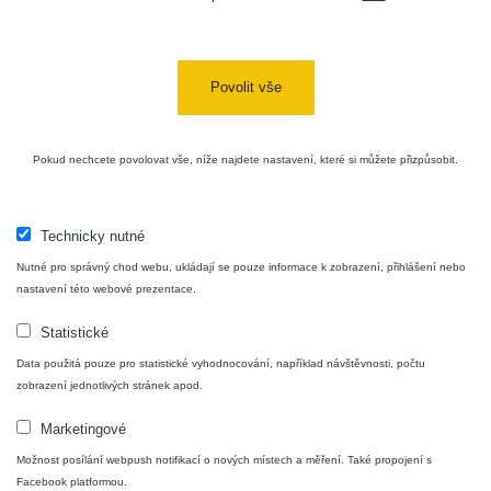
Bývalý
důl
RadiaCode
0 - 0 µSv/h
0
Barbora -
103
Jáchymov
Povolit vše
Skalica
RadiaCode
0.03 - 0.43 µSv/h
857
walk: 1
110
Pokud nechcete povolovat vše, níže najdete nastavení, které si můžete přizpůsobit.
Cesta -
17.7.2026
05:39 -
RAYSID
0.06 - 1.805 µSv/h
1876
Technicky nutné
17.7.2026
Nutné pro správný chod webu, ukládají se pouze informace k zobrazení, přihlášení nebo
06:10
nastavení této webové prezentace.
Cesta -
Statistické
20.7.2026
10:30 -
CzechRad
0.036 - 0.539 µSv/h
1382
Data použitá pouze pro statistické vyhodnocování, například návštěvnosti, počtu
20.7.2026
zobrazení jednotlivých stránek apod.
12:28
Marketingové
Cesta -
4.8.2026
Možnost posílání webpush notifikací o nových místech a měření. Také propojení s
17:52 -
RAYSID
0.062 - 0.16 µSv/h
2034
Facebook platformou.