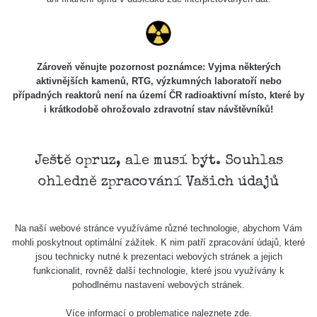
Skalica walk:
RadiaCode
0.03 - 0.43 µSv/h
1
110
Cesta -
Zároveň věnujte pozornost poznámce: Vyjma některých
17.7.2026
aktivnějších kamenů, RTG, výzkumných laboratoří nebo
05:39 -
RAYSID
0.06 - 1.805 µSv/h
případných reaktorů není na území ČR radioaktivní místo, které by
17.7.2026
i krátkodobě ohrožovalo zdravotní stav návštěvníků!
06:10
Cesta -
20.7.2026
Ještě opruz, ale musí být. Souhlas
10:30 -
CzechRad
0.036 - 0.539 µSv/h
ohledně zpracování Vašich údajů
20.7.2026
12:28
Cesta -
Na naší webové stránce využíváme různé technologie, abychom Vám
4.8.2026 17:52
RAYSID
0.062 - 0.16 µSv/h
mohli poskytnout optimální zážitek. K nim patří zpracování údajů, které
- 5.8.2026
jsou technicky nutné k prezentaci webových stránek a jejich
09:54
funkcionalit, rovněž další technologie, které jsou využívány k
pohodlnému nastavení webových stránek.
USA Roadtrip;
RadiaCode
Denver - Las
0 - 204.56 µSv/h
10
110
Více informací o problematice naleznete
zde
.
Vegas