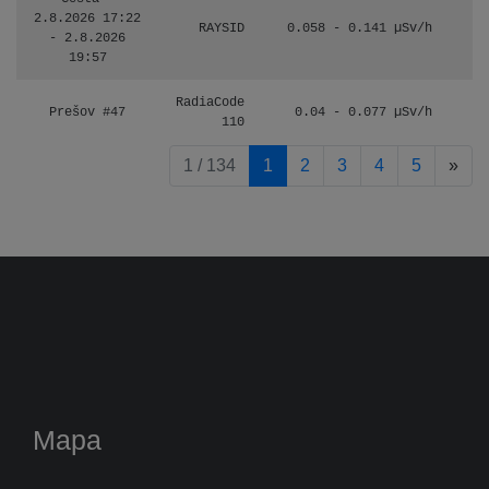
2.8.2026 17:22
RAYSID
0.058 - 0.141 µSv/h
- 2.8.2026
19:57
RadiaCode
Prešov #47
0.04 - 0.077 µSv/h
110
pag
1 / 134
1
2
3
4
5
»
Mapa