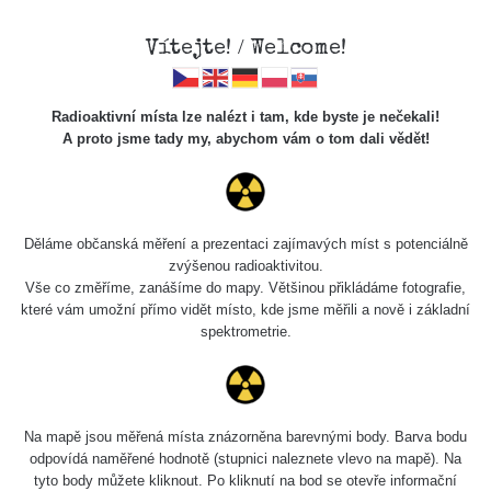
Vítejte! / Welcome!
Radioaktivní místa lze nalézt i tam, kde byste je nečekali!
A proto jsme tady my, abychom vám o tom dali vědět!
Cesty
Děláme občanská měření a prezentaci zajímavých míst s potenciálně
zvýšenou radioaktivitou.
Vyhledat
Vše co změříme, zanášíme do mapy. Většinou přikládáme fotografie,
které vám umožní přímo vidět místo, kde jsme měřili a nově i základní
spektrometrie.
pag
1 / 134
1
2
3
4
5
»
Název
Zařízení
Rozmezí hodnot
Na mapě jsou měřená místa znázorněna barevnými body. Barva bodu
odpovídá naměřené hodnotě (stupnici naleznete vlevo na mapě). Na
tyto body můžete kliknout. Po kliknutí na bod se otevře informační
RadiaCode