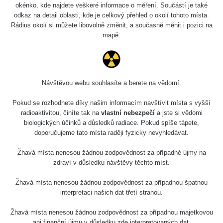
Holíčsky zámok
0.022 - 0.092 µSv/h
okénko, kde najdete veškeré informace o měření. Součástí je také
110
odkaz na detail oblasti, kde je celkový přehled o okolí tohoto místa.
Rádius okolí si můžete libovolně změnit, a současně měnit i pozici na
RadiaCode
Lednice
0.038 - 0.129 µSv/h
mapě.
110
RadiaCode
Valtice
0.054 - 0.142 µSv/h
110
Návštěvou webu souhlasíte a berete na vědomí:
Cesta -
5.8.2026 21:43
RAYSID
0.044 - 0.225 µSv/h
Pokud se rozhodnete díky našim informacím navštívit místa s vyšší
- 6.8.2026
19:30
radioaktivitou, činíte tak na
vlastní nebezpečí
a jste si vědomi
biologických účinků a důsledků radiace. Pokud spíše tápete,
doporučujeme tato místa raději fyzicky nevyhledávat.
Halda Uni-
RadiaCode
0.051 - 256.86 µSv/h
Stone Jáchymov
103
Žhavá místa nenesou žádnou zodpovědnost za případné újmy na
Bývalý důl
zdraví v důsledku návštěvy těchto míst.
RadiaCode
Barbora -
0.043 - 0.26 µSv/h
103
Jáchymov
Žhavá místa nenesou žádnou zodpovědnost za případnou špatnou
interpretaci našich dat třetí stranou.
Bývalý důl
RadiaCode
Barbora -
0 - 0 µSv/h
Žhavá místa nenesou žádnou zodpovědnost za případnou majetkovou
103
Jáchymov
ani finanční újmu v důsledku zde interpretovaných dat.