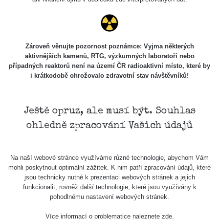
Stone Jáchymov
103
Bývalý důl
RadiaCode
Barbora -
0.043 - 0.26 µSv/h
103
Jáchymov
Zároveň věnujte pozornost poznámce: Vyjma některých
aktivnějších kamenů, RTG, výzkumných laboratoří nebo
Bývalý důl
případných reaktorů není na území ČR radioaktivní místo, které by
RadiaCode
Barbora -
0 - 0 µSv/h
103
i krátkodobě ohrožovalo zdravotní stav návštěvníků!
Jáchymov
Skalica walk:
RadiaCode
0.03 - 0.43 µSv/h
1
110
Ještě opruz, ale musí být. Souhlas
ohledně zpracování Vašich údajů
Cesta -
17.7.2026
05:39 -
RAYSID
0.06 - 1.805 µSv/h
17.7.2026
Na naší webové stránce využíváme různé technologie, abychom Vám
06:10
mohli poskytnout optimální zážitek. K nim patří zpracování údajů, které
jsou technicky nutné k prezentaci webových stránek a jejich
Cesta -
funkcionalit, rovněž další technologie, které jsou využívány k
20.7.2026
pohodlnému nastavení webových stránek.
10:30 -
CzechRad
0.036 - 0.539 µSv/h
20.7.2026
Více informací o problematice naleznete
zde
.
12:28