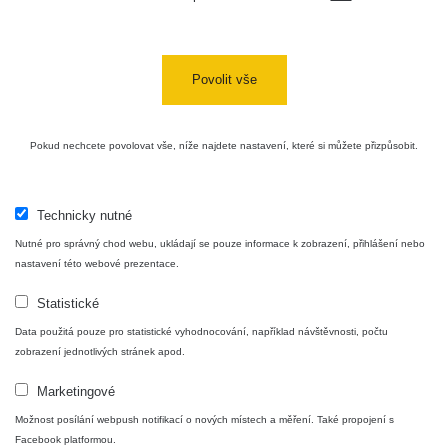
Cesta -
4.8.2026 17:52
RAYSID
0.062 - 0.16 µSv/h
- 5.8.2026
Povolit vše
09:54
USA Roadtrip;
RadiaCode
Pokud nechcete povolovat vše, níže najdete nastavení, které si můžete přizpůsobit.
Denver - Las
0 - 204.56 µSv/h
10
110
Vegas
USA Roadtrip;
Technicky nutné
RadiaCode
Denver - Las
0 - 204.56 µSv/h
10
110
Vegas
Nutné pro správný chod webu, ukládají se pouze informace k zobrazení, přihlášení nebo
nastavení této webové prezentace.
Ámonova lúka -
RadiaCode
Plavecký
0.024 - 0.097 µSv/h
Statistické
110
Mikuláš
Data použitá pouze pro statistické vyhodnocování, například návštěvnosti, počtu
zobrazení jednotlivých stránek apod.
Plavecký
RadiaCode
Mikuláš Walk:
0.035 - 0.053 µSv/h
110
Marketingové
1
Možnost posílání webpush notifikací o nových místech a měření. Také propojení s
RadiaCode
Facebook platformou.
🛣️ NAMĚŘENÁ TRASA
Prešov #48
0.054 - 0.453 µSv/h