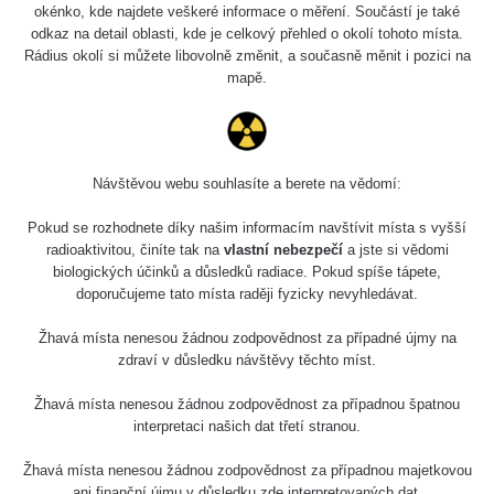
Slovinsko
0.011 - 0.215 µSv/h
3
okénko, kde najdete veškeré informace o měření. Součástí je také
102
odkaz na detail oblasti, kde je celkový přehled o okolí tohoto místa.
Rádius okolí si můžete libovolně změnit, a současně měnit i pozici na
Cesta -
23.7.2026
mapě.
19:32 -
RAYSID
0.062 - 0.18 µSv/h
23.7.2026
20:08
RadiaCode
Návštěvou webu souhlasíte a berete na vědomí:
Holíčsky zámok
0.022 - 0.092 µSv/h
110
Pokud se rozhodnete díky našim informacím navštívit místa s vyšší
RadiaCode
radioaktivitou, činíte tak na
vlastní nebezpečí
a jste si vědomi
Lednice
0.038 - 0.129 µSv/h
110
biologických účinků a důsledků radiace. Pokud spíše tápete,
doporučujeme tato místa raději fyzicky nevyhledávat.
RadiaCode
Valtice
0.054 - 0.142 µSv/h
110
Žhavá místa nenesou žádnou zodpovědnost za případné újmy na
zdraví v důsledku návštěvy těchto míst.
Cesta -
5.8.2026 21:43
Žhavá místa nenesou žádnou zodpovědnost za případnou špatnou
RAYSID
0.044 - 0.225 µSv/h
- 6.8.2026
interpretaci našich dat třetí stranou.
19:30
Žhavá místa nenesou žádnou zodpovědnost za případnou majetkovou
Halda Uni-
RadiaCode
ani finanční újmu v důsledku zde interpretovaných dat.
0.051 - 256.86 µSv/h