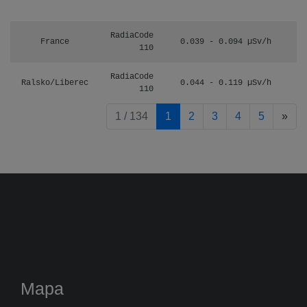
RadiaCode
France
0.039 - 0.094 µSv/h
110
RadiaCode
Ralsko/Liberec
0.044 - 0.119 µSv/h
110
pag
1 / 134
1
2
3
4
5
»
Mapa