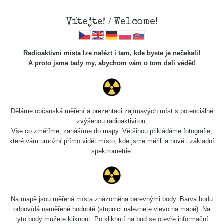
Vítejte! / Welcome!
Radioaktivní místa lze nalézt i tam, kde byste je nečekali!
A proto jsme tady my, abychom vám o tom dali vědět!
Cesty
Děláme občanská měření a prezentaci zajímavých míst s potenciálně
zvýšenou radioaktivitou.
Vyhledat
Vše co změříme, zanášíme do mapy. Většinou přikládáme fotografie,
které vám umožní přímo vidět místo, kde jsme měřili a nově i základní
spektrometrie.
pag
1 / 134
1
2
3
4
5
»
Název
Zařízení
Rozmezí hodnot
Na mapě jsou měřená místa znázorněna barevnými body. Barva bodu
odpovídá naměřené hodnotě (stupnici naleznete vlevo na mapě). Na
tyto body můžete kliknout. Po kliknutí na bod se otevře informační
RadiaCode