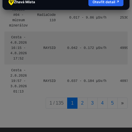
Žhavá Místa
Otevřít detail ↗
Košice
#04 -
RadiaCode
0.017 - 9.86 µSv/h
2530
múzeum
110
minerálov
Cesta -
4.8.2026
16:15 -
RAYSID
0.042 - 0.172 µSv/h
4999
4.8.2026
17:52
Cesta -
2.8.2026
19:57 -
RAYSID
0.037 - 0.184 µSv/h
4097
3.8.2026
01:13
pag
1 / 135
1
2
3
4
5
»