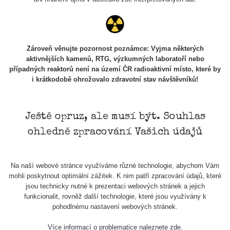
Holíčsky
RadiaCode
0.022 - 0.092 µSv/h
464
zámok
110
RadiaCode
Lednice
0.038 - 0.129 µSv/h
1385
110
Zároveň věnujte pozornost poznámce: Vyjma některých
aktivnějších kamenů, RTG, výzkumných laboratoří nebo
RadiaCode
případných reaktorů není na území ČR radioaktivní místo, které by
Valtice
0.054 - 0.142 µSv/h
757
110
i krátkodobě ohrožovalo zdravotní stav návštěvníků!
Cesta -
5.8.2026
21:43 -
RAYSID
0.044 - 0.225 µSv/h
2274
Ještě opruz, ale musí být. Souhlas
6.8.2026
ohledně zpracování Vašich údajů
19:30
Halda
RadiaCode
Uni-Stone
0.051 - 256.86 µSv/h
771
Na naší webové stránce využíváme různé technologie, abychom Vám
103
Jáchymov
mohli poskytnout optimální zážitek. K nim patří zpracování údajů, které
jsou technicky nutné k prezentaci webových stránek a jejich
Bývalý
funkcionalit, rovněž další technologie, které jsou využívány k
důl
RadiaCode
pohodlnému nastavení webových stránek.
0.043 - 0.26 µSv/h
412
Barbora -
103
Jáchymov
Více informací o problematice naleznete
zde
.