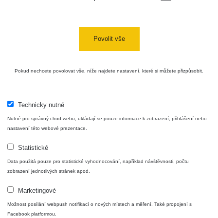
Bývalý
důl
RadiaCode
0 - 0 µSv/h
0
Barbora -
103
Jáchymov
Povolit vše
Skalica
RadiaCode
0.03 - 0.43 µSv/h
857
walk: 1
110
Pokud nechcete povolovat vše, níže najdete nastavení, které si můžete přizpůsobit.
Cesta -
17.7.2026
05:39 -
RAYSID
0.06 - 1.805 µSv/h
1876
Technicky nutné
17.7.2026
Nutné pro správný chod webu, ukládají se pouze informace k zobrazení, přihlášení nebo
06:10
nastavení této webové prezentace.
Cesta -
Statistické
20.7.2026
10:30 -
CzechRad
0.036 - 0.539 µSv/h
1382
Data použitá pouze pro statistické vyhodnocování, například návštěvnosti, počtu
20.7.2026
zobrazení jednotlivých stránek apod.
12:28
Marketingové
Cesta -
4.8.2026
Možnost posílání webpush notifikací o nových místech a měření. Také propojení s
17:52 -
RAYSID
0.062 - 0.16 µSv/h
2034
Facebook platformou.