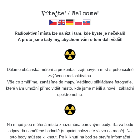
Vítejte! / Welcome!
Radioaktivní místa lze nalézt i tam, kde byste je nečekali!
A proto jsme tady my, abychom vám o tom dali vědět!
Cesty
Děláme občanská měření a prezentaci zajímavých míst s potenciálně
zvýšenou radioaktivitou.
Vyhledat
Vše co změříme, zanášíme do mapy. Většinou přikládáme fotografie,
které vám umožní přímo vidět místo, kde jsme měřili a nově i základní
spektrometrie.
pag
1 / 135
1
2
3
4
5
»
Název
Zařízení
Rozmezí hodnot
Bodů
Na mapě jsou měřená místa znázorněna barevnými body. Barva bodu
odpovídá naměřené hodnotě (stupnici naleznete vlevo na mapě). Na
tyto body můžete kliknout. Po kliknutí na bod se otevře informační
2026 08
RadiaCode