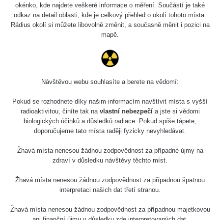
0.04 - 0.153 µSv/h
5128
okénko, kde najdete veškeré informace o měření. Součástí je také
02
103
odkaz na detail oblasti, kde je celkový přehled o okolí tohoto místa.
Rádius okolí si můžete libovolně změnit, a současně měnit i pozici na
2026 08
RadiaCode
0.059 - 0.133 µSv/h
165
mapě.
01
103
2026 07
RadiaCode
0.007 - 0.13 µSv/h
4879
31
103
Návštěvou webu souhlasíte a berete na vědomí:
RadiaCode
Slovinsko
0.011 - 0.215 µSv/h
30818
102
Pokud se rozhodnete díky našim informacím navštívit místa s vyšší
radioaktivitou, činíte tak na
vlastní nebezpečí
a jste si vědomi
Cesta -
biologických účinků a důsledků radiace. Pokud spíše tápete,
7.8.2026
doporučujeme tato místa raději fyzicky nevyhledávat.
19:18 -
RAYSID
0.054 - 0.346 µSv/h
4283
7.8.2026
21:07
Žhavá místa nenesou žádnou zodpovědnost za případné újmy na
zdraví v důsledku návštěvy těchto míst.
Cesta -
23.7.2026
Žhavá místa nenesou žádnou zodpovědnost za případnou špatnou
19:32 -
RAYSID
0.062 - 0.18 µSv/h
2127
interpretaci našich dat třetí stranou.
23.7.2026
20:08
Žhavá místa nenesou žádnou zodpovědnost za případnou majetkovou
ani finanční újmu v důsledku zde interpretovaných dat.