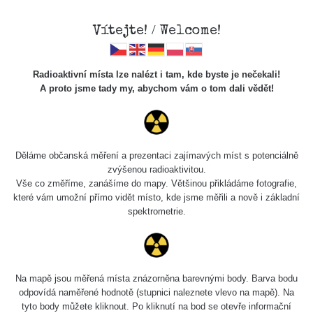
Vítejte! / Welcome!
Radioaktivní místa lze nalézt i tam, kde byste je nečekali!
A proto jsme tady my, abychom vám o tom dali vědět!
Cesty
Děláme občanská měření a prezentaci zajímavých míst s potenciálně
zvýšenou radioaktivitou.
Vyhledat
Vše co změříme, zanášíme do mapy. Většinou přikládáme fotografie,
které vám umožní přímo vidět místo, kde jsme měřili a nově i základní
spektrometrie.
pag
1 / 134
1
2
3
4
5
»
Název
Zařízení
Rozmezí hodnot
Na mapě jsou měřená místa znázorněna barevnými body. Barva bodu
odpovídá naměřené hodnotě (stupnici naleznete vlevo na mapě). Na
tyto body můžete kliknout. Po kliknutí na bod se otevře informační
RadiaCode