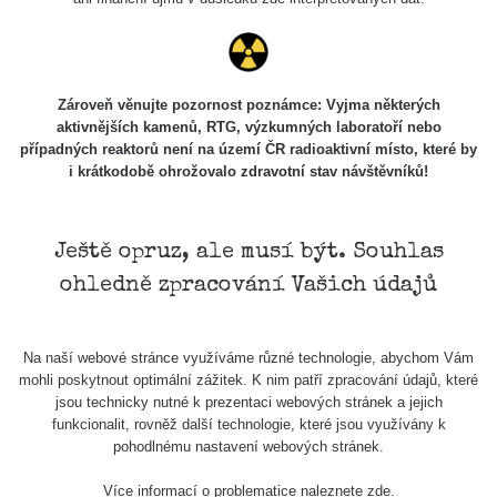
Stone Jáchymov
103
Bývalý důl
RadiaCode
Barbora -
0.043 - 0.26 µSv/h
103
Jáchymov
Zároveň věnujte pozornost poznámce: Vyjma některých
aktivnějších kamenů, RTG, výzkumných laboratoří nebo
Bývalý důl
případných reaktorů není na území ČR radioaktivní místo, které by
RadiaCode
Barbora -
0 - 0 µSv/h
103
i krátkodobě ohrožovalo zdravotní stav návštěvníků!
Jáchymov
Skalica walk:
RadiaCode
0.03 - 0.43 µSv/h
1
110
Ještě opruz, ale musí být. Souhlas
ohledně zpracování Vašich údajů
Cesta -
17.7.2026
05:39 -
RAYSID
0.06 - 1.805 µSv/h
17.7.2026
Na naší webové stránce využíváme různé technologie, abychom Vám
06:10
mohli poskytnout optimální zážitek. K nim patří zpracování údajů, které
jsou technicky nutné k prezentaci webových stránek a jejich
Cesta -
funkcionalit, rovněž další technologie, které jsou využívány k
20.7.2026
pohodlnému nastavení webových stránek.
10:30 -
CzechRad
0.036 - 0.539 µSv/h
20.7.2026
Více informací o problematice naleznete
zde
.
12:28