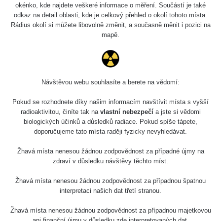
Slovinsko
0.011 - 0.215 µSv/h
3
okénko, kde najdete veškeré informace o měření. Součástí je také
102
odkaz na detail oblasti, kde je celkový přehled o okolí tohoto místa.
Rádius okolí si můžete libovolně změnit, a současně měnit i pozici na
Cesta -
23.7.2026
mapě.
19:32 -
RAYSID
0.062 - 0.18 µSv/h
23.7.2026
20:08
RadiaCode
Návštěvou webu souhlasíte a berete na vědomí:
Holíčsky zámok
0.022 - 0.092 µSv/h
110
Pokud se rozhodnete díky našim informacím navštívit místa s vyšší
RadiaCode
radioaktivitou, činíte tak na
vlastní nebezpečí
a jste si vědomi
Lednice
0.038 - 0.129 µSv/h
110
biologických účinků a důsledků radiace. Pokud spíše tápete,
doporučujeme tato místa raději fyzicky nevyhledávat.
RadiaCode
Valtice
0.054 - 0.142 µSv/h
110
Žhavá místa nenesou žádnou zodpovědnost za případné újmy na
zdraví v důsledku návštěvy těchto míst.
Cesta -
5.8.2026 21:43
Žhavá místa nenesou žádnou zodpovědnost za případnou špatnou
RAYSID
0.044 - 0.225 µSv/h
- 6.8.2026
interpretaci našich dat třetí stranou.
19:30
Žhavá místa nenesou žádnou zodpovědnost za případnou majetkovou
Halda Uni-
RadiaCode
ani finanční újmu v důsledku zde interpretovaných dat.
0.051 - 256.86 µSv/h