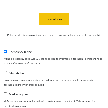
Cesta -
4.8.2026 17:52
RAYSID
0.062 - 0.16 µSv/h
- 5.8.2026
Povolit vše
09:54
USA Roadtrip;
RadiaCode
Pokud nechcete povolovat vše, níže najdete nastavení, které si můžete přizpůsobit.
Denver - Las
0 - 204.56 µSv/h
10
110
Vegas
USA Roadtrip;
Technicky nutné
RadiaCode
Denver - Las
0 - 204.56 µSv/h
10
110
Vegas
Nutné pro správný chod webu, ukládají se pouze informace k zobrazení, přihlášení nebo
nastavení této webové prezentace.
Ámonova lúka -
RadiaCode
Plavecký
0.024 - 0.097 µSv/h
Statistické
110
Mikuláš
Data použitá pouze pro statistické vyhodnocování, například návštěvnosti, počtu
zobrazení jednotlivých stránek apod.
Plavecký
RadiaCode
Mikuláš Walk:
0.035 - 0.053 µSv/h
110
Marketingové
1
Možnost posílání webpush notifikací o nových místech a měření. Také propojení s
RadiaCode
Facebook platformou.
🛣️ NAMĚŘENÁ TRASA
Prešov #48
0.054 - 0.453 µSv/h