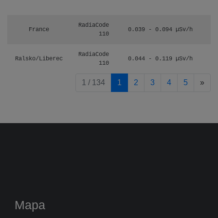
RadiaCode
France
0.039 - 0.094 µSv/h
110
RadiaCode
Ralsko/Liberec
0.044 - 0.119 µSv/h
110
pag
1 / 134
1
2
3
4
5
»
Mapa