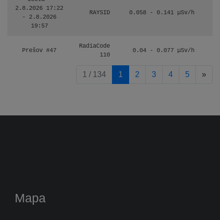
2.8.2026 17:22
RAYSID
0.058 - 0.141 µSv/h
- 2.8.2026
19:57
RadiaCode
Prešov #47
0.04 - 0.077 µSv/h
110
pag
1 / 134
1
2
3
4
5
»
Mapa