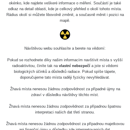
Holíčsky zámok
0.022 - 0.092 µSv/h
okénko, kde najdete veškeré informace o měření. Součástí je také
110
odkaz na detail oblasti, kde je celkový přehled o okolí tohoto místa.
Rádius okolí si můžete libovolně změnit, a současně měnit i pozici na
RadiaCode
Lednice
0.038 - 0.129 µSv/h
mapě.
110
RadiaCode
Valtice
0.054 - 0.142 µSv/h
110
Návštěvou webu souhlasíte a berete na vědomí:
Cesta -
5.8.2026 21:43
RAYSID
0.044 - 0.225 µSv/h
Pokud se rozhodnete díky našim informacím navštívit místa s vyšší
- 6.8.2026
19:30
radioaktivitou, činíte tak na
vlastní nebezpečí
a jste si vědomi
biologických účinků a důsledků radiace. Pokud spíše tápete,
doporučujeme tato místa raději fyzicky nevyhledávat.
Halda Uni-
RadiaCode
0.051 - 256.86 µSv/h
Stone Jáchymov
103
Žhavá místa nenesou žádnou zodpovědnost za případné újmy na
Bývalý důl
zdraví v důsledku návštěvy těchto míst.
RadiaCode
Barbora -
0.043 - 0.26 µSv/h
103
Jáchymov
Žhavá místa nenesou žádnou zodpovědnost za případnou špatnou
interpretaci našich dat třetí stranou.
Bývalý důl
RadiaCode
Barbora -
0 - 0 µSv/h
Žhavá místa nenesou žádnou zodpovědnost za případnou majetkovou
103
Jáchymov
ani finanční újmu v důsledku zde interpretovaných dat.