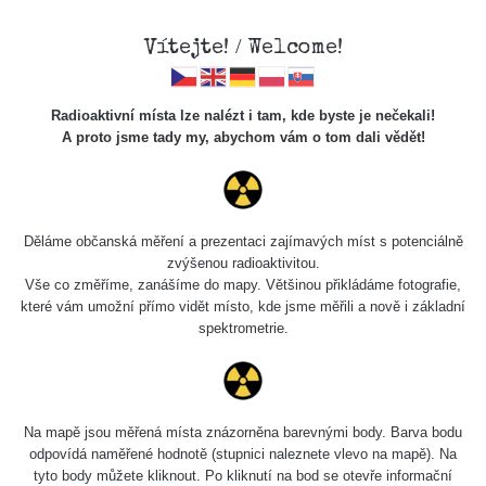
Vítejte! / Welcome!
Radioaktivní místa lze nalézt i tam, kde byste je nečekali!
A proto jsme tady my, abychom vám o tom dali vědět!
Cesty
Děláme občanská měření a prezentaci zajímavých míst s potenciálně
zvýšenou radioaktivitou.
Vyhledat
Vše co změříme, zanášíme do mapy. Většinou přikládáme fotografie,
které vám umožní přímo vidět místo, kde jsme měřili a nově i základní
spektrometrie.
pag
1 / 134
1
2
3
4
5
»
Název
Zařízení
Rozmezí hodnot
Na mapě jsou měřená místa znázorněna barevnými body. Barva bodu
odpovídá naměřené hodnotě (stupnici naleznete vlevo na mapě). Na
tyto body můžete kliknout. Po kliknutí na bod se otevře informační
RadiaCode