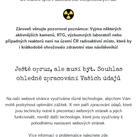
Skalica walk:
RadiaCode
0.03 - 0.43 µSv/h
1
110
Cesta -
Zároveň věnujte pozornost poznámce: Vyjma některých
17.7.2026
aktivnějších kamenů, RTG, výzkumných laboratoří nebo
05:39 -
RAYSID
0.06 - 1.805 µSv/h
případných reaktorů není na území ČR radioaktivní místo, které by
17.7.2026
i krátkodobě ohrožovalo zdravotní stav návštěvníků!
06:10
Cesta -
20.7.2026
Ještě opruz, ale musí být. Souhlas
10:30 -
CzechRad
0.036 - 0.539 µSv/h
ohledně zpracování Vašich údajů
20.7.2026
12:28
Cesta -
Na naší webové stránce využíváme různé technologie, abychom Vám
4.8.2026 17:52
RAYSID
0.062 - 0.16 µSv/h
mohli poskytnout optimální zážitek. K nim patří zpracování údajů, které
- 5.8.2026
jsou technicky nutné k prezentaci webových stránek a jejich
09:54
funkcionalit, rovněž další technologie, které jsou využívány k
pohodlnému nastavení webových stránek.
USA Roadtrip;
RadiaCode
Denver - Las
0 - 204.56 µSv/h
10
110
Více informací o problematice naleznete
zde
.
Vegas