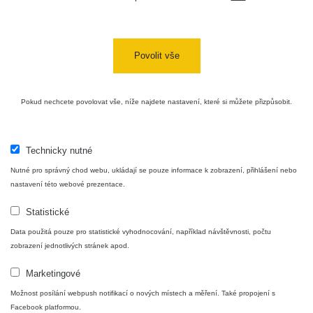
USA Roadtrip;
RadiaCode
Denver - Las
0 - 204.56 µSv/h
10
110
Vegas
Povolit vše
Ámonova lúka -
RadiaCode
Plavecký
0.024 - 0.097 µSv/h
110
Pokud nechcete povolovat vše, níže najdete nastavení, které si můžete přizpůsobit.
Mikuláš
Plavecký
RadiaCode
Mikuláš Walk:
0.035 - 0.053 µSv/h
110
Technicky nutné
1
Nutné pro správný chod webu, ukládají se pouze informace k zobrazení, přihlášení nebo
RadiaCode
nastavení této webové prezentace.
Prešov #48
0.054 - 0.453 µSv/h
110
Statistické
Košice #04 -
RadiaCode
Data použitá pouze pro statistické vyhodnocování, například návštěvnosti, počtu
múzeum
0.017 - 9.86 µSv/h
110
zobrazení jednotlivých stránek apod.
minerálov
Marketingové
Cesta -
4.8.2026 16:15
Možnost posílání webpush notifikací o nových místech a měření. Také propojení s
RAYSID
0.042 - 0.172 µSv/h
×
🛣️ NAMĚŘENÁ TRASA
- 4.8.2026
Facebook platformou.