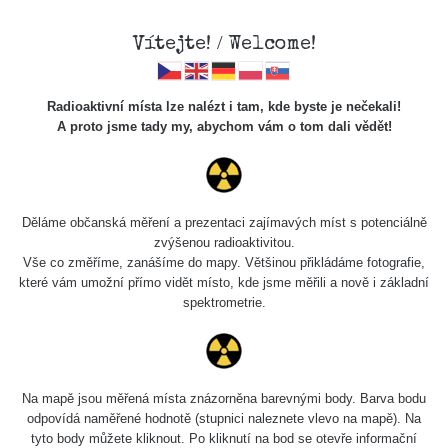
Vítejte! / Welcome!
Radioaktivní místa lze nalézt i tam, kde byste je nečekali!
A proto jsme tady my, abychom vám o tom dali vědět!
Cesty
Děláme občanská měření a prezentaci zajímavých míst s potenciálně
zvýšenou radioaktivitou.
Vyhledat
Vše co změříme, zanášíme do mapy. Většinou přikládáme fotografie,
které vám umožní přímo vidět místo, kde jsme měřili a nově i základní
spektrometrie.
pag
1 / 135
1
2
3
4
5
»
Název
Zařízení
Rozmezí hodnot
Bodů
Na mapě jsou měřená místa znázorněna barevnými body. Barva bodu
odpovídá naměřené hodnotě (stupnici naleznete vlevo na mapě). Na
tyto body můžete kliknout. Po kliknutí na bod se otevře informační
2026 08
RadiaCode