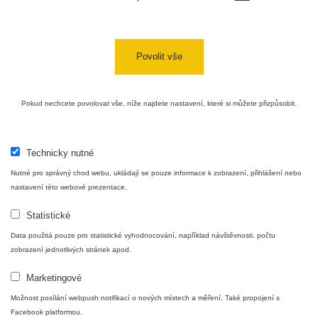
Bývalý
důl
RadiaCode
0 - 0 µSv/h
0
Barbora -
103
Jáchymov
Povolit vše
Skalica
RadiaCode
0.03 - 0.43 µSv/h
857
walk: 1
110
Pokud nechcete povolovat vše, níže najdete nastavení, které si můžete přizpůsobit.
Cesta -
17.7.2026
05:39 -
RAYSID
0.06 - 1.805 µSv/h
1876
Technicky nutné
17.7.2026
Nutné pro správný chod webu, ukládají se pouze informace k zobrazení, přihlášení nebo
06:10
nastavení této webové prezentace.
Cesta -
Statistické
20.7.2026
10:30 -
CzechRad
0.036 - 0.539 µSv/h
1382
Data použitá pouze pro statistické vyhodnocování, například návštěvnosti, počtu
20.7.2026
zobrazení jednotlivých stránek apod.
12:28
Marketingové
Cesta -
4.8.2026
Možnost posílání webpush notifikací o nových místech a měření. Také propojení s
17:52 -
RAYSID
0.062 - 0.16 µSv/h
2034
Facebook platformou.