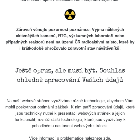
Holíčsky
RadiaCode
0.022 - 0.092 µSv/h
464
zámok
110
RadiaCode
Lednice
0.038 - 0.129 µSv/h
1385
110
Zároveň věnujte pozornost poznámce: Vyjma některých
aktivnějších kamenů, RTG, výzkumných laboratoří nebo
RadiaCode
případných reaktorů není na území ČR radioaktivní místo, které by
Valtice
0.054 - 0.142 µSv/h
757
110
i krátkodobě ohrožovalo zdravotní stav návštěvníků!
Cesta -
5.8.2026
21:43 -
RAYSID
0.044 - 0.225 µSv/h
2274
Ještě opruz, ale musí být. Souhlas
6.8.2026
ohledně zpracování Vašich údajů
19:30
Halda
RadiaCode
Uni-Stone
0.051 - 256.86 µSv/h
771
Na naší webové stránce využíváme různé technologie, abychom Vám
103
Jáchymov
mohli poskytnout optimální zážitek. K nim patří zpracování údajů, které
jsou technicky nutné k prezentaci webových stránek a jejich
Bývalý
funkcionalit, rovněž další technologie, které jsou využívány k
důl
RadiaCode
pohodlnému nastavení webových stránek.
0.043 - 0.26 µSv/h
412
Barbora -
103
Jáchymov
Více informací o problematice naleznete
zde
.