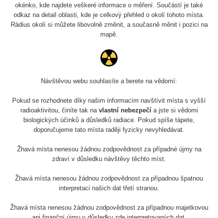
0.04 - 0.153 µSv/h
5128
okénko, kde najdete veškeré informace o měření. Součástí je také
02
103
odkaz na detail oblasti, kde je celkový přehled o okolí tohoto místa.
Rádius okolí si můžete libovolně změnit, a současně měnit i pozici na
2026 08
RadiaCode
0.059 - 0.133 µSv/h
165
mapě.
01
103
2026 07
RadiaCode
0.007 - 0.13 µSv/h
4879
31
103
Návštěvou webu souhlasíte a berete na vědomí:
RadiaCode
Slovinsko
0.011 - 0.215 µSv/h
30818
102
Pokud se rozhodnete díky našim informacím navštívit místa s vyšší
radioaktivitou, činíte tak na
vlastní nebezpečí
a jste si vědomi
Cesta -
biologických účinků a důsledků radiace. Pokud spíše tápete,
7.8.2026
doporučujeme tato místa raději fyzicky nevyhledávat.
19:18 -
RAYSID
0.054 - 0.346 µSv/h
4283
7.8.2026
21:07
Žhavá místa nenesou žádnou zodpovědnost za případné újmy na
zdraví v důsledku návštěvy těchto míst.
Cesta -
23.7.2026
Žhavá místa nenesou žádnou zodpovědnost za případnou špatnou
19:32 -
RAYSID
0.062 - 0.18 µSv/h
2127
interpretaci našich dat třetí stranou.
23.7.2026
20:08
Žhavá místa nenesou žádnou zodpovědnost za případnou majetkovou
ani finanční újmu v důsledku zde interpretovaných dat.