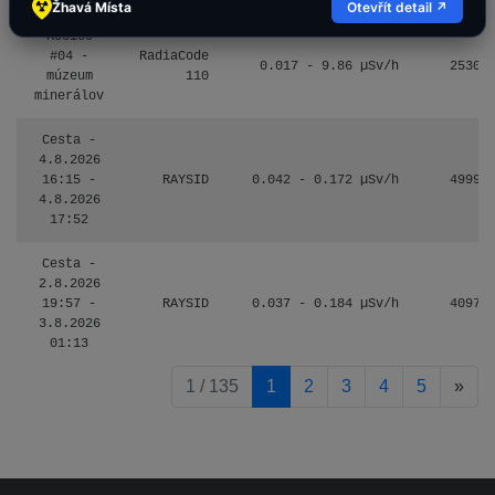
Žhavá Místa
Otevřít detail ↗
Košice
#04 -
RadiaCode
0.017 - 9.86 µSv/h
2530
múzeum
110
minerálov
Cesta -
4.8.2026
16:15 -
RAYSID
0.042 - 0.172 µSv/h
4999
4.8.2026
17:52
Cesta -
2.8.2026
19:57 -
RAYSID
0.037 - 0.184 µSv/h
4097
3.8.2026
01:13
pag
1 / 135
1
2
3
4
5
»