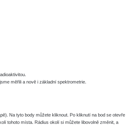
 nás
Podpořte nás
Studnice
Kontakt
Přihlásit
polek Žhavá Místa z. s.
Akce
Stanovy spolku
Tipy a rady
Členství ve spolku
Návody a manuály
Statutární orgán
Zajímavosti
dioaktivitou.
Experimenty
me měřili a nově i základní spektrometrie.
Videa
pagination.nextP
1 / 134
1
2
3
4
5
»
. Na tyto body můžete kliknout. Po kliknutí na bod se otevře
aměřil
Akce
olí tohoto místa. Rádius okolí si můžete libovolně změnit, a