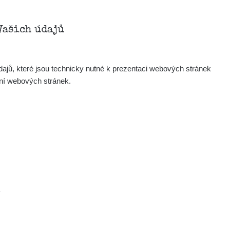
Zobrazit
iv
Vašich údajů
Zobrazit
iv
ajů, které jsou technicky nutné k prezentaci webových stránek
Zobrazit
ndy
ení webových stránek.
Zobrazit
ndy
Zobrazit
edved
Zobrazit
edved
×
.
Zobrazit
lex☢️raysid.com