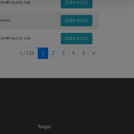
Zobrazit
lex☢️raysid.com
Zobrazit
tevko
Zobrazit
lex☢️raysid.com
pagination.nextP
1 / 134
1
2
3
4
5
»
Mapa