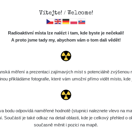
Vítejte! / Welcome!
Mapa
Měření
Lidé
O
Radioaktivní místa lze nalézt i tam, kde byste je nečekali!
Místa
S
A proto jsme tady my, abychom vám o tom dali vědět!
Cesty
Předměty
Monitoring
ská měření a prezentaci zajímavých míst s potenciálně zvýšenou ra
Vyhledat
Spektra
u přikládáme fotografie, které vám umožní přímo vidět místo, kde js
Výběr dozimetru
Půjčovna
bodu odpovídá naměřené hodnotě (stupnici naleznete vlevo na mapě)
ní
Rozmezí hodnot
Bodů
Nahráno
N
Součástí je také odkaz na detail oblasti, kde je celkový přehled o ok
současně měnit i pozici na mapě.
6. 8. 2026