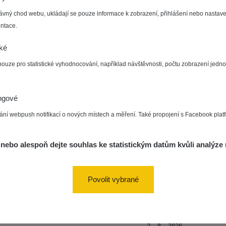
ID
0.037 - 0.184 µSv/h
4097
a
16:35:05
ávný chod webu, ukládají se pouze informace k zobrazení, přihlášení nebo nastave
ntace.
S
4. 8. 2026
ad
0.036 - 0.323 µSv/h
1303
J
14:11:45
S
cké
pouze pro statistické vyhodnocování, například návštěvnosti, počtu zobrazení jedno
S
4. 8. 2026
ad
0.036 - 0.323 µSv/h
1507
J
14:11:29
S
ngové
de
4. 8. 2026
0.039 - 0.094 µSv/h
995
F
10
05:04:35
ání webpush notifikací o nových místech a měření. Také propojení s Facebook plat
de
3. 8. 2026
0.044 - 0.119 µSv/h
1257
☢
nebo alespoň dejte souhlas ke statistickým datům kvůli analýze 
10
12:35:18
2. 8. 2026
ID
0.058 - 0.141 µSv/h
4999
a
20:15:10
Povolit vybrané
de
2. 8. 2026
0.04 - 0.077 µSv/h
811
m
10
19:30:48