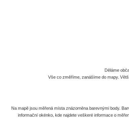
Cesty
Děláme občan
Vše co změříme, zanášíme do mapy. Většino
Na mapě jsou měřená místa znázorněna barevnými body. Barva 
Název
Zaříze
informační okénko, kde najdete veškeré informace o měření. 
Cesta - 5.8.2026 21:43 -