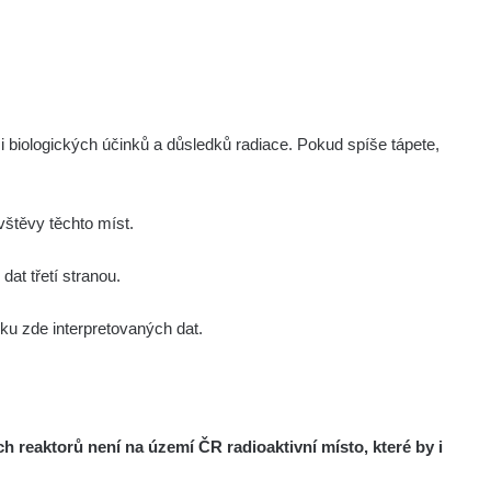
Zobrazit
onda :-)
Zobrazit
aroslavkc@gmail.com
Zobrazit
aroslavkc@gmail.com
i biologických účinků a důsledků radiace. Pokud spíše tápete,
Zobrazit
aroslavkc@gmail.com
štěvy těchto míst.
Zobrazit
ndy
at třetí stranou.
u zde interpretovaných dat.
Zobrazit
onda :-)
Zobrazit
artap123@seznam.cz
reaktorů není na území ČR radioaktivní místo, které by i
Zobrazit
lex☢️raysid.com