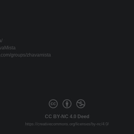
a/
vaMista
k.com/groups/zhavamista
CC BY-NC 4.0 Deed
https://creativecommons.org/licenses/by-nc/4.0/