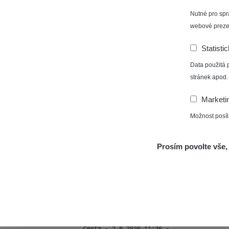
RAYS
3.8.2026 01:13
−
Nutné pro spr
webové preze
Žilina - walk
CzechR
Statisti
Data použitá 
Janosikove diery - walk
CzechR
stránek apod.
Marketi
RadiaCo
France
1
Možnost posíl
Žhavá Místa
RadiaCo
Ralsko/Liberec
Prosím povolte vše, 
1
Cesta - 2.8.2026 17:22 -
RAYS
2.8.2026 19:57
RadiaCo
Prešov #47
1