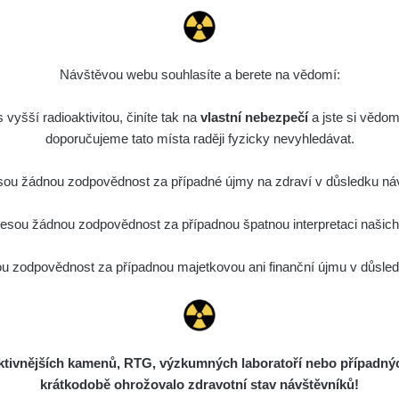
ID
0.044 - 0.225 µSv/h
2274
T
19:45:08
de
6. 8. 2026
0.051 - 256.86 µSv/h
771
j
03
19:20:45
Návštěvou webu souhlasíte a berete na vědomí:
de
6. 8. 2026
0.043 - 0.26 µSv/h
412
j
vyšší radioaktivitou, činíte tak na
03
vlastní nebezpečí
19:15:29
a jste si vědom
doporučujeme tato místa raději fyzicky nevyhledávat.
de
6. 8. 2026
0 - 0 µSv/h
0
j
03
19:12:20
ou žádnou zodpovědnost za případné újmy na zdraví v důsledku náv
de
5. 8. 2026
0.03 - 0.43 µSv/h
857
A
sou žádnou zodpovědnost za případnou špatnou interpretaci našich d
10
22:26:37
5. 8. 2026
 zodpovědnost za případnou majetkovou ani finanční újmu v důsledk
ID
0.06 - 1.805 µSv/h
1876
T
21:55:22
5. 8. 2026
ad
0.036 - 0.539 µSv/h
1382
b
15:45:02
ivnějších kamenů, RTG, výzkumných laboratoří nebo případných 
5. 8. 2026
ID
0.062 - 0.16 µSv/h
2034
a
krátkodobě ohrožovalo zdravotní stav návštěvníků!
10:20:09