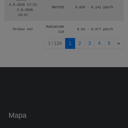
2.8.2026 17:22
RAYSID
0.058 - 0.141 µSv/h
- 2.8.2026
19:57
RadiaCode
Prešov #47
0.04 - 0.077 µSv/h
110
pag
1 / 134
1
2
3
4
5
»
Mapa