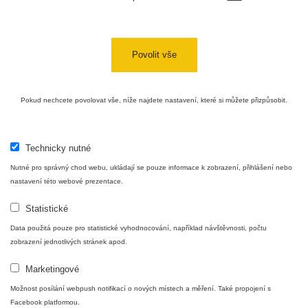
USA Roadtrip;
RadiaCode
Denver - Las
0 - 204.56 µSv/h
10
110
Vegas
Povolit vše
Ámonova lúka -
RadiaCode
Plavecký
0.024 - 0.097 µSv/h
110
Pokud nechcete povolovat vše, níže najdete nastavení, které si můžete přizpůsobit.
Mikuláš
Plavecký
RadiaCode
Mikuláš Walk:
0.035 - 0.053 µSv/h
110
Technicky nutné
1
Nutné pro správný chod webu, ukládají se pouze informace k zobrazení, přihlášení nebo
RadiaCode
nastavení této webové prezentace.
Prešov #48
0.054 - 0.453 µSv/h
110
Statistické
Košice #04 -
RadiaCode
Data použitá pouze pro statistické vyhodnocování, například návštěvnosti, počtu
múzeum
0.017 - 9.86 µSv/h
110
zobrazení jednotlivých stránek apod.
minerálov
Marketingové
Cesta -
4.8.2026 16:15
Možnost posílání webpush notifikací o nových místech a měření. Také propojení s
RAYSID
0.042 - 0.172 µSv/h
×
🛣️ NAMĚŘENÁ TRASA
- 4.8.2026
Facebook platformou.