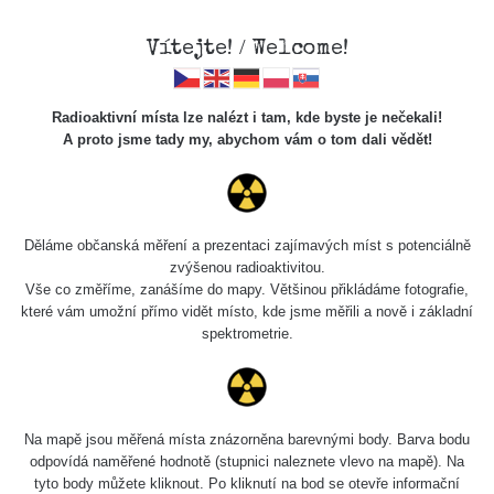
Vítejte! / Welcome!
Radioaktivní místa lze nalézt i tam, kde byste je nečekali!
A proto jsme tady my, abychom vám o tom dali vědět!
Cesty
Děláme občanská měření a prezentaci zajímavých míst s potenciálně
zvýšenou radioaktivitou.
Vyhledat
Vše co změříme, zanášíme do mapy. Většinou přikládáme fotografie,
které vám umožní přímo vidět místo, kde jsme měřili a nově i základní
spektrometrie.
pag
1 / 134
1
2
3
4
5
»
Název
Zařízení
Rozmezí hodnot
Na mapě jsou měřená místa znázorněna barevnými body. Barva bodu
odpovídá naměřené hodnotě (stupnici naleznete vlevo na mapě). Na
tyto body můžete kliknout. Po kliknutí na bod se otevře informační
RadiaCode