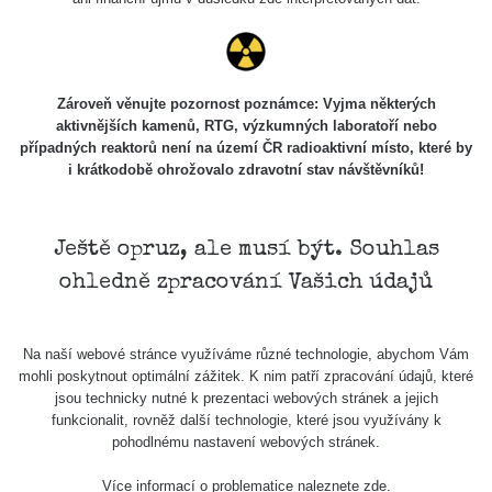
Skalica walk:
RadiaCode
0.03 - 0.43 µSv/h
1
110
Cesta -
Zároveň věnujte pozornost poznámce: Vyjma některých
17.7.2026
aktivnějších kamenů, RTG, výzkumných laboratoří nebo
05:39 -
RAYSID
0.06 - 1.805 µSv/h
případných reaktorů není na území ČR radioaktivní místo, které by
17.7.2026
i krátkodobě ohrožovalo zdravotní stav návštěvníků!
06:10
Cesta -
20.7.2026
Ještě opruz, ale musí být. Souhlas
10:30 -
CzechRad
0.036 - 0.539 µSv/h
ohledně zpracování Vašich údajů
20.7.2026
12:28
Cesta -
Na naší webové stránce využíváme různé technologie, abychom Vám
4.8.2026 17:52
RAYSID
0.062 - 0.16 µSv/h
mohli poskytnout optimální zážitek. K nim patří zpracování údajů, které
- 5.8.2026
jsou technicky nutné k prezentaci webových stránek a jejich
09:54
funkcionalit, rovněž další technologie, které jsou využívány k
pohodlnému nastavení webových stránek.
USA Roadtrip;
RadiaCode
Denver - Las
0 - 204.56 µSv/h
10
110
Více informací o problematice naleznete
zde
.
Vegas