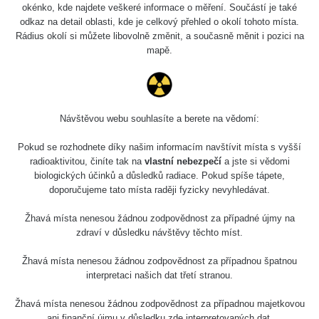
Holíčsky zámok
0.022 - 0.092 µSv/h
okénko, kde najdete veškeré informace o měření. Součástí je také
110
odkaz na detail oblasti, kde je celkový přehled o okolí tohoto místa.
Rádius okolí si můžete libovolně změnit, a současně měnit i pozici na
RadiaCode
Lednice
0.038 - 0.129 µSv/h
mapě.
110
RadiaCode
Valtice
0.054 - 0.142 µSv/h
110
Návštěvou webu souhlasíte a berete na vědomí:
Cesta -
5.8.2026 21:43
RAYSID
0.044 - 0.225 µSv/h
Pokud se rozhodnete díky našim informacím navštívit místa s vyšší
- 6.8.2026
19:30
radioaktivitou, činíte tak na
vlastní nebezpečí
a jste si vědomi
biologických účinků a důsledků radiace. Pokud spíše tápete,
doporučujeme tato místa raději fyzicky nevyhledávat.
Halda Uni-
RadiaCode
0.051 - 256.86 µSv/h
Stone Jáchymov
103
Žhavá místa nenesou žádnou zodpovědnost za případné újmy na
Bývalý důl
zdraví v důsledku návštěvy těchto míst.
RadiaCode
Barbora -
0.043 - 0.26 µSv/h
103
Jáchymov
Žhavá místa nenesou žádnou zodpovědnost za případnou špatnou
interpretaci našich dat třetí stranou.
Bývalý důl
RadiaCode
Barbora -
0 - 0 µSv/h
Žhavá místa nenesou žádnou zodpovědnost za případnou majetkovou
103
Jáchymov
ani finanční újmu v důsledku zde interpretovaných dat.