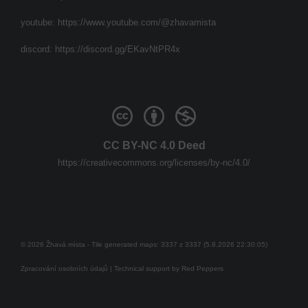
youtube:
https://www.youtube.com/@zhavamista
discord:
https://discord.gg/EKavNtPR4x
CC BY-NC 4.0 Deed
https://creativecommons.org/licenses/by-nc/4.0/
© 2026 Žhavá místa - Tile generated maps: 3337 z 3337 (5.8.2026 22:30:05)
Zpracování osobních údajů
| Technical support by
Red Peppers
Mám se bát?