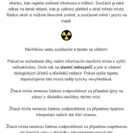
5.8.2026 21:43
okénko, kde najdete veškeré informace o měření. Součástí je také
RAYSID
0.054 - 0.225 µSv/h
1
- 5.8.2026
odkaz na detail oblasti, kde je celkový přehled o okolí tohoto místa.
22:13
Rádius okolí si můžete libovolně změnit, a současně měnit i pozici na
mapě.
Skalica walk:
RadiaCode
0.03 - 0.43 µSv/h
1
110
Cesta -
17.7.2026
Návštěvou webu souhlasíte a berete na vědomí:
05:39 -
RAYSID
0.06 - 1.805 µSv/h
1
17.7.2026
Pokud se rozhodnete díky našim informacím navštívit místa s vyšší
06:10
radioaktivitou, činíte tak na
vlastní nebezpečí
a jste si vědomi
biologických účinků a důsledků radiace. Pokud spíše tápete,
Cesta -
doporučujeme tato místa raději fyzicky nevyhledávat.
20.7.2026
10:30 -
CzechRad
0.036 - 0.539 µSv/h
1
Žhavá místa nenesou žádnou zodpovědnost za případné újmy na
20.7.2026
zdraví v důsledku návštěvy těchto míst.
12:28
Žhavá místa nenesou žádnou zodpovědnost za případnou špatnou
Cesta -
interpretaci našich dat třetí stranou.
4.8.2026 17:52
RAYSID
0.062 - 0.16 µSv/h
2
- 5.8.2026
09:54
Žhavá místa nenesou žádnou zodpovědnost za případnou majetkovou
ani finanční újmu v důsledku zde interpretovaných dat.