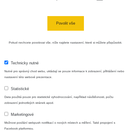
Cesta -
4.8.2026 16:15
RAYSID
0.042 - 0.172 µSv/h
4
- 4.8.2026
17:52
Povolit vše
Cesta -
2.8.2026 19:57
RAYSID
0.037 - 0.184 µSv/h
4
- 3.8.2026
Pokud nechcete povolovat vše, níže najdete nastavení, které si můžete přizpůsobit.
01:13
Technicky nutné
Žilina - walk
CzechRad
0.036 - 0.323 µSv/h
1
Nutné pro správný chod webu, ukládají se pouze informace k zobrazení, přihlášení nebo
nastavení této webové prezentace.
Statistické
Janosikove
CzechRad
0.036 - 0.323 µSv/h
1
diery - walk
Data použitá pouze pro statistické vyhodnocování, například návštěvnosti, počtu
zobrazení jednotlivých stránek apod.
RadiaCode
Marketingové
France
0.039 - 0.094 µSv/h
110
Možnost posílání webpush notifikací o nových místech a měření. Také propojení s
Facebook platformou.
RadiaCode