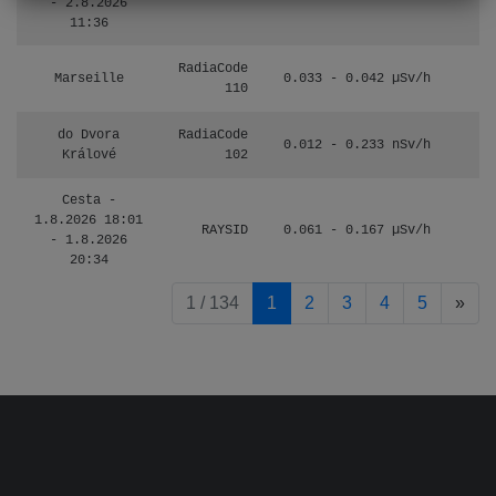
- 2.8.2026
11:36
RadiaCode
Marseille
0.033 - 0.042 µSv/h
110
do Dvora
RadiaCode
0.012 - 0.233 nSv/h
8
Králové
102
Cesta -
1.8.2026 18:01
RAYSID
0.061 - 0.167 µSv/h
4
- 1.8.2026
20:34
pag
1 / 134
1
2
3
4
5
»