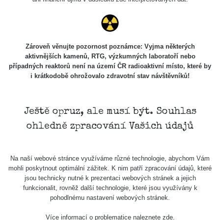
USA Roadtrip;
RadiaCode
Denver - Las
0 - 204.56 µSv/h
108
110
Vegas
USA Roadtrip;
Zároveň věnujte pozornost poznámce: Vyjma některých
RadiaCode
Denver - Las
0 - 204.56 µSv/h
108
aktivnějších kamenů, RTG, výzkumných laboratoří nebo
110
Vegas
případných reaktorů není na území ČR radioaktivní místo, které by
i krátkodobě ohrožovalo zdravotní stav návštěvníků!
Ámonova lúka -
RadiaCode
Plavecký
0.024 - 0.097 µSv/h
2
110
Mikuláš
Ještě opruz, ale musí být. Souhlas
Plavecký
RadiaCode
ohledně zpracování Vašich údajů
Mikuláš Walk:
0.035 - 0.053 µSv/h
110
1
RadiaCode
Na naší webové stránce využíváme různé technologie, abychom Vám
Prešov #48
0.054 - 0.453 µSv/h
110
mohli poskytnout optimální zážitek. K nim patří zpracování údajů, které
jsou technicky nutné k prezentaci webových stránek a jejich
Košice #04 -
funkcionalit, rovněž další technologie, které jsou využívány k
RadiaCode
múzeum
0.017 - 9.86 µSv/h
2
pohodlnému nastavení webových stránek.
110
minerálov
Více informací o problematice naleznete
zde
.