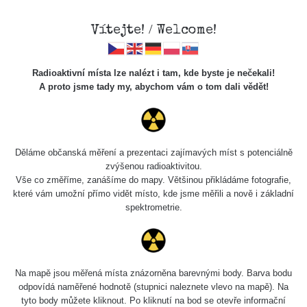
Vítejte! / Welcome!
Radioaktivní místa lze nalézt i tam, kde byste je nečekali!
A proto jsme tady my, abychom vám o tom dali vědět!
Cesty
Děláme občanská měření a prezentaci zajímavých míst s potenciálně
zvýšenou radioaktivitou.
Vyhledat
Vše co změříme, zanášíme do mapy. Většinou přikládáme fotografie,
které vám umožní přímo vidět místo, kde jsme měřili a nově i základní
spektrometrie.
pag
1 / 134
1
2
3
4
5
»
Název
Zařízení
Rozmezí hodnot
B
Na mapě jsou měřená místa znázorněna barevnými body. Barva bodu
odpovídá naměřené hodnotě (stupnici naleznete vlevo na mapě). Na
tyto body můžete kliknout. Po kliknutí na bod se otevře informační
Cesta -