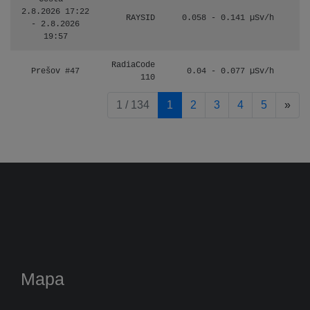
2.8.2026 17:22
RAYSID
0.058 - 0.141 µSv/h
- 2.8.2026
19:57
RadiaCode
Prešov #47
0.04 - 0.077 µSv/h
110
pag
1 / 134
1
2
3
4
5
»
Mapa