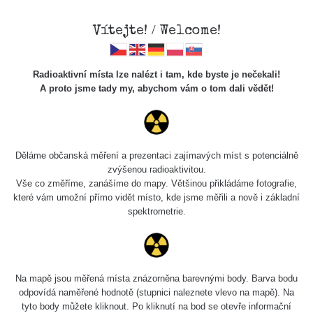
Vítejte! / Welcome!
Radioaktivní místa lze nalézt i tam, kde byste je nečekali!
A proto jsme tady my, abychom vám o tom dali vědět!
Cesty
Děláme občanská měření a prezentaci zajímavých míst s potenciálně
zvýšenou radioaktivitou.
Vyhledat
Vše co změříme, zanášíme do mapy. Většinou přikládáme fotografie,
které vám umožní přímo vidět místo, kde jsme měřili a nově i základní
spektrometrie.
pag
1 / 134
1
2
3
4
5
»
Název
Zařízení
Rozmezí hodnot
Na mapě jsou měřená místa znázorněna barevnými body. Barva bodu
odpovídá naměřené hodnotě (stupnici naleznete vlevo na mapě). Na
tyto body můžete kliknout. Po kliknutí na bod se otevře informační
RadiaCode