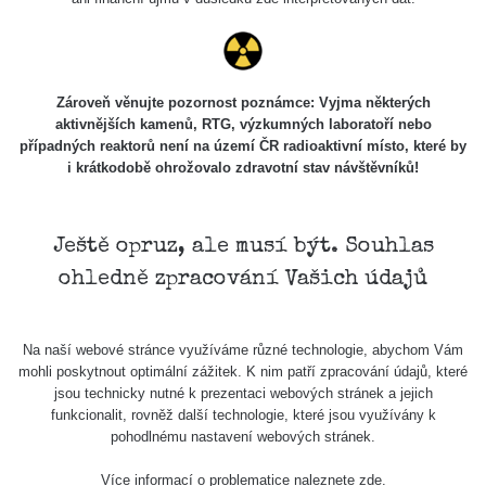
Skalica walk:
RadiaCode
0.03 - 0.43 µSv/h
1
110
Cesta -
Zároveň věnujte pozornost poznámce: Vyjma některých
17.7.2026
aktivnějších kamenů, RTG, výzkumných laboratoří nebo
05:39 -
RAYSID
0.06 - 1.805 µSv/h
případných reaktorů není na území ČR radioaktivní místo, které by
17.7.2026
i krátkodobě ohrožovalo zdravotní stav návštěvníků!
06:10
Cesta -
20.7.2026
Ještě opruz, ale musí být. Souhlas
10:30 -
CzechRad
0.036 - 0.539 µSv/h
ohledně zpracování Vašich údajů
20.7.2026
12:28
Cesta -
Na naší webové stránce využíváme různé technologie, abychom Vám
4.8.2026 17:52
RAYSID
0.062 - 0.16 µSv/h
mohli poskytnout optimální zážitek. K nim patří zpracování údajů, které
- 5.8.2026
jsou technicky nutné k prezentaci webových stránek a jejich
09:54
funkcionalit, rovněž další technologie, které jsou využívány k
pohodlnému nastavení webových stránek.
USA Roadtrip;
RadiaCode
Denver - Las
0 - 204.56 µSv/h
10
110
Více informací o problematice naleznete
zde
.
Vegas