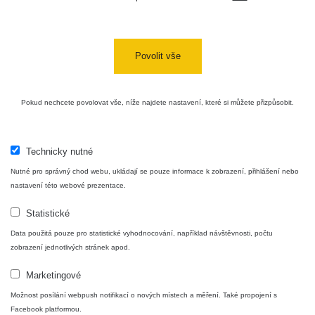
USA Roadtrip;
RadiaCode
Denver - Las
0 - 204.56 µSv/h
10
110
Vegas
Povolit vše
Ámonova lúka -
RadiaCode
Plavecký
0.024 - 0.097 µSv/h
110
Pokud nechcete povolovat vše, níže najdete nastavení, které si můžete přizpůsobit.
Mikuláš
Plavecký
RadiaCode
Mikuláš Walk:
0.035 - 0.053 µSv/h
110
Technicky nutné
1
Nutné pro správný chod webu, ukládají se pouze informace k zobrazení, přihlášení nebo
RadiaCode
nastavení této webové prezentace.
Prešov #48
0.054 - 0.453 µSv/h
110
Statistické
Košice #04 -
RadiaCode
Data použitá pouze pro statistické vyhodnocování, například návštěvnosti, počtu
múzeum
0.017 - 9.86 µSv/h
110
zobrazení jednotlivých stránek apod.
minerálov
Marketingové
Cesta -
4.8.2026 16:15
Možnost posílání webpush notifikací o nových místech a měření. Také propojení s
RAYSID
0.042 - 0.172 µSv/h
×
🛣️ NAMĚŘENÁ TRASA
- 4.8.2026
Facebook platformou.