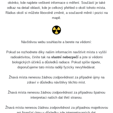
Holíčsky zámok
0.022 - 0.092 µSv/h
okénko, kde najdete veškeré informace o měření. Součástí je také
110
odkaz na detail oblasti, kde je celkový přehled o okolí tohoto místa.
Rádius okolí si můžete libovolně změnit, a současně měnit i pozici na
RadiaCode
Lednice
0.038 - 0.129 µSv/h
mapě.
110
RadiaCode
Valtice
0.054 - 0.142 µSv/h
110
Návštěvou webu souhlasíte a berete na vědomí:
Cesta -
5.8.2026 21:43
RAYSID
0.044 - 0.225 µSv/h
Pokud se rozhodnete díky našim informacím navštívit místa s vyšší
- 6.8.2026
19:30
radioaktivitou, činíte tak na
vlastní nebezpečí
a jste si vědomi
biologických účinků a důsledků radiace. Pokud spíše tápete,
doporučujeme tato místa raději fyzicky nevyhledávat.
Halda Uni-
RadiaCode
0.051 - 256.86 µSv/h
Stone Jáchymov
103
Žhavá místa nenesou žádnou zodpovědnost za případné újmy na
Bývalý důl
zdraví v důsledku návštěvy těchto míst.
RadiaCode
Barbora -
0.043 - 0.26 µSv/h
103
Jáchymov
Žhavá místa nenesou žádnou zodpovědnost za případnou špatnou
interpretaci našich dat třetí stranou.
Bývalý důl
RadiaCode
Barbora -
0 - 0 µSv/h
Žhavá místa nenesou žádnou zodpovědnost za případnou majetkovou
103
Jáchymov
ani finanční újmu v důsledku zde interpretovaných dat.