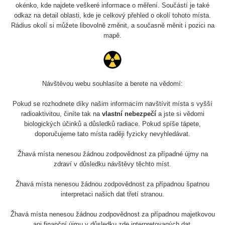
Holíčsky zámok
0.022 - 0.092 µSv/h
okénko, kde najdete veškeré informace o měření. Součástí je také
110
odkaz na detail oblasti, kde je celkový přehled o okolí tohoto místa.
Rádius okolí si můžete libovolně změnit, a současně měnit i pozici na
RadiaCode
Lednice
0.038 - 0.129 µSv/h
mapě.
110
RadiaCode
Valtice
0.054 - 0.142 µSv/h
110
Návštěvou webu souhlasíte a berete na vědomí:
Cesta -
5.8.2026 21:43
RAYSID
0.044 - 0.225 µSv/h
Pokud se rozhodnete díky našim informacím navštívit místa s vyšší
- 6.8.2026
19:30
radioaktivitou, činíte tak na
vlastní nebezpečí
a jste si vědomi
biologických účinků a důsledků radiace. Pokud spíše tápete,
doporučujeme tato místa raději fyzicky nevyhledávat.
Halda Uni-
RadiaCode
0.051 - 256.86 µSv/h
Stone Jáchymov
103
Žhavá místa nenesou žádnou zodpovědnost za případné újmy na
Bývalý důl
zdraví v důsledku návštěvy těchto míst.
RadiaCode
Barbora -
0.043 - 0.26 µSv/h
103
Jáchymov
Žhavá místa nenesou žádnou zodpovědnost za případnou špatnou
interpretaci našich dat třetí stranou.
Bývalý důl
RadiaCode
Barbora -
0 - 0 µSv/h
Žhavá místa nenesou žádnou zodpovědnost za případnou majetkovou
103
Jáchymov
ani finanční újmu v důsledku zde interpretovaných dat.