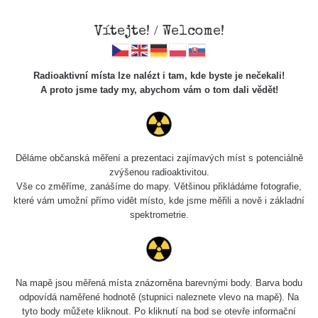
Vítejte! / Welcome!
Radioaktivní místa lze nalézt i tam, kde byste je nečekali!
A proto jsme tady my, abychom vám o tom dali vědět!
Cesty
Děláme občanská měření a prezentaci zajímavých míst s potenciálně
zvýšenou radioaktivitou.
Vyhledat
Vše co změříme, zanášíme do mapy. Většinou přikládáme fotografie,
které vám umožní přímo vidět místo, kde jsme měřili a nově i základní
spektrometrie.
pag
1 / 134
1
2
3
4
5
»
Název
Zařízení
Rozmezí hodnot
Na mapě jsou měřená místa znázorněna barevnými body. Barva bodu
odpovídá naměřené hodnotě (stupnici naleznete vlevo na mapě). Na
tyto body můžete kliknout. Po kliknutí na bod se otevře informační
RadiaCode