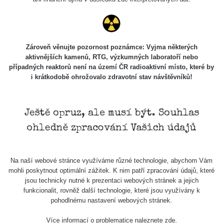
Skalica walk:
RadiaCode
0.03 - 0.43 µSv/h
1
110
Cesta -
Zároveň věnujte pozornost poznámce: Vyjma některých
17.7.2026
aktivnějších kamenů, RTG, výzkumných laboratoří nebo
05:39 -
RAYSID
0.06 - 1.805 µSv/h
případných reaktorů není na území ČR radioaktivní místo, které by
17.7.2026
i krátkodobě ohrožovalo zdravotní stav návštěvníků!
06:10
Cesta -
20.7.2026
Ještě opruz, ale musí být. Souhlas
10:30 -
CzechRad
0.036 - 0.539 µSv/h
ohledně zpracování Vašich údajů
20.7.2026
12:28
Cesta -
Na naší webové stránce využíváme různé technologie, abychom Vám
4.8.2026 17:52
RAYSID
0.062 - 0.16 µSv/h
mohli poskytnout optimální zážitek. K nim patří zpracování údajů, které
- 5.8.2026
jsou technicky nutné k prezentaci webových stránek a jejich
09:54
funkcionalit, rovněž další technologie, které jsou využívány k
pohodlnému nastavení webových stránek.
USA Roadtrip;
RadiaCode
Denver - Las
0 - 204.56 µSv/h
10
110
Více informací o problematice naleznete
zde
.
Vegas