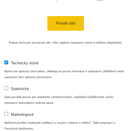
USA Roadtrip;
RadiaCode
Denver - Las
0 - 204.56 µSv/h
10
110
Vegas
Povolit vše
Ámonova lúka -
RadiaCode
Plavecký
0.024 - 0.097 µSv/h
110
Pokud nechcete povolovat vše, níže najdete nastavení, které si můžete přizpůsobit.
Mikuláš
Plavecký
RadiaCode
Mikuláš Walk:
0.035 - 0.053 µSv/h
110
Technicky nutné
1
Nutné pro správný chod webu, ukládají se pouze informace k zobrazení, přihlášení nebo
RadiaCode
nastavení této webové prezentace.
Prešov #48
0.054 - 0.453 µSv/h
110
Statistické
Košice #04 -
RadiaCode
Data použitá pouze pro statistické vyhodnocování, například návštěvnosti, počtu
múzeum
0.017 - 9.86 µSv/h
110
zobrazení jednotlivých stránek apod.
minerálov
Marketingové
Cesta -
4.8.2026 16:15
Možnost posílání webpush notifikací o nových místech a měření. Také propojení s
RAYSID
0.042 - 0.172 µSv/h
×
🛣️ NAMĚŘENÁ TRASA
- 4.8.2026
Facebook platformou.