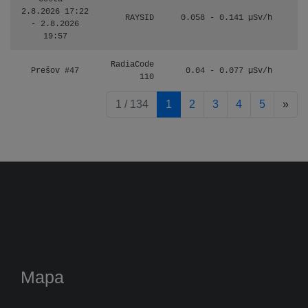
2.8.2026 17:22
RAYSID
0.058 - 0.141 µSv/h
- 2.8.2026
19:57
RadiaCode
Prešov #47
0.04 - 0.077 µSv/h
110
pag
1 / 134
1
2
3
4
5
»
Mapa