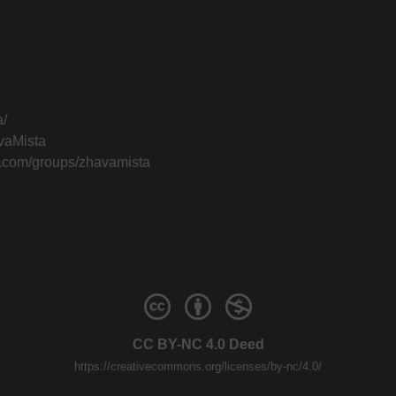
a/
vaMista
k.com/groups/zhavamista
CC BY-NC 4.0 Deed
https://creativecommons.org/licenses/by-nc/4.0/