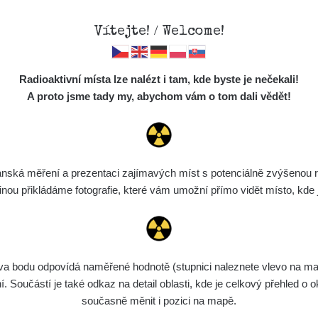
Vítejte! / Welcome!
Mapa
Měření
Lidé
O
Radioaktivní místa lze nalézt i tam, kde byste je nečekali!
Místa
S
A proto jsme tady my, abychom vám o tom dali vědět!
Cesty
Předměty
Monitoring
ská měření a prezentaci zajímavých míst s potenciálně zvýšenou ra
Vyhledat
Spektra
u přikládáme fotografie, které vám umožní přímo vidět místo, kde js
Výběr dozimetru
Půjčovna
bodu odpovídá naměřené hodnotě (stupnici naleznete vlevo na mapě)
ní
Rozmezí hodnot
Bodů
Nahráno
N
Součástí je také odkaz na detail oblasti, kde je celkový přehled o ok
současně měnit i pozici na mapě.
7. 8. 2026