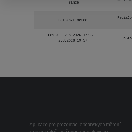
RadiaCo
France
1
RadiaCo
Ralsko/Liberec
1
Cesta - 2.8.2026 17:22 -
RAYS
2.8.2026 19:57
Aplikace pro prezentaci občanských měření
s potenciálně zvýšenou radioaktivitou.