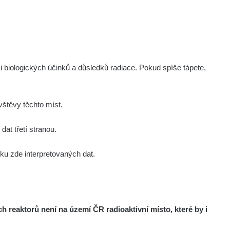
Zobrazit
tevko
Zobrazit
ndy
Zobrazit
ndy
i biologických účinků a důsledků radiace. Pokud spíše tápete,
Zobrazit
ndy
štěvy těchto míst.
Zobrazit
onda :-)
at třetí stranou.
u zde interpretovaných dat.
Zobrazit
aroslavkc@gmail.com
Zobrazit
aroslavkc@gmail.com
reaktorů není na území ČR radioaktivní místo, které by i
Zobrazit
aroslavkc@gmail.com