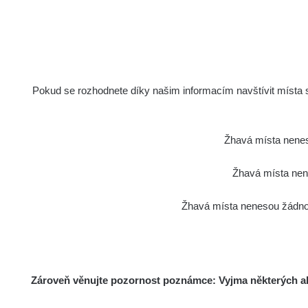
RAYS
23.7.2026 20:08
RadiaCo
Holíčsky zámok
1
RadiaCo
Lednice
Pokud se rozhodnete díky našim informacím navštívit místa s 
1
RadiaCo
Valtice
1
Žhavá místa nenes
Cesta - 5.8.2026 21:43 -
RAYS
6.8.2026 19:30
Žhavá místa nene
RadiaCo
Žhavá místa nenesou žádnou
Halda Uni-Stone Jáchymov
1
RadiaCo
Bývalý důl Barbora - Jáchymov
1
Zároveň věnujte pozornost poznámce: Vyjma některých akt
RadiaCo
Bývalý důl Barbora - Jáchymov
1