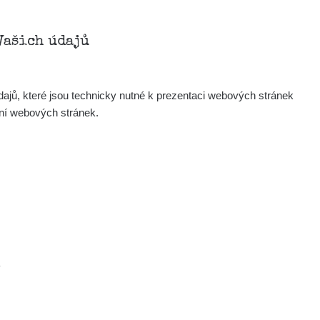
Zobrazit
ndy
Vašich údajů
Zobrazit
onda :-)
ajů, které jsou technicky nutné k prezentaci webových stránek
Zobrazit
artap123@seznam.cz
ení webových stránek.
Zobrazit
lex☢️raysid.com
Zobrazit
iv
Zobrazit
iv
×
.
Zobrazit
ndy