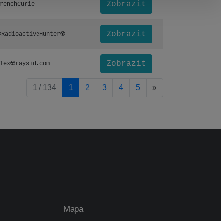
Zobrazit
renchCurie
Zobrazit
️RadioactiveHunter☢️
Zobrazit
lex☢️raysid.com
pagination.nextP
1 / 134
1
2
3
4
5
»
Mapa