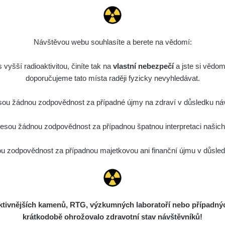
ID
0.062 - 0.18 µSv/h
2127
S
19:25:01
de
6. 8. 2026
0.022 - 0.092 µSv/h
464
A
10
21:57:06
Návštěvou webu souhlasíte a berete na vědomí:
de
6. 8. 2026
0.038 - 0.129 µSv/h
1385
A
vyšší radioaktivitou, činíte tak na
10
vlastní nebezpečí
21:55:59
a jste si vědom
doporučujeme tato místa raději fyzicky nevyhledávat.
de
6. 8. 2026
0.054 - 0.142 µSv/h
757
A
10
21:55:19
ou žádnou zodpovědnost za případné újmy na zdraví v důsledku náv
6. 8. 2026
ID
0.044 - 0.225 µSv/h
2274
T
sou žádnou zodpovědnost za případnou špatnou interpretaci našich d
19:45:08
de
6. 8. 2026
 zodpovědnost za případnou majetkovou ani finanční újmu v důsledk
0.051 - 256.86 µSv/h
771
j
03
19:20:45
de
6. 8. 2026
0.043 - 0.26 µSv/h
412
j
03
19:15:29
ivnějších kamenů, RTG, výzkumných laboratoří nebo případných 
de
6. 8. 2026
0 - 0 µSv/h
0
j
03
krátkodobě ohrožovalo zdravotní stav návštěvníků!
19:12:20