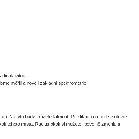
 nás
Podpořte nás
Studnice
Kontakt
Přihlásit
polek Žhavá Místa z. s.
Akce
Stanovy spolku
Tipy a rady
Členství ve spolku
Návody a manuály
Statutární orgán
Zajímavosti
dioaktivitou.
Experimenty
me měřili a nově i základní spektrometrie.
Videa
pagination.nextP
1 / 134
1
2
3
4
5
»
. Na tyto body můžete kliknout. Po kliknutí na bod se otevře
aměřil
Akce
olí tohoto místa. Rádius okolí si můžete libovolně změnit, a