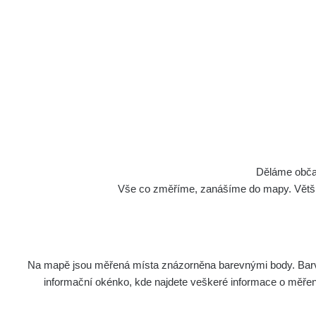
Cesty
Děláme občan
Vše co změříme, zanášíme do mapy. Většino
Na mapě jsou měřená místa znázorněna barevnými body. Barva 
Název
Zaříze
informační okénko, kde najdete veškeré informace o měření. 
Cesta - 23.7.2026 19:32 -