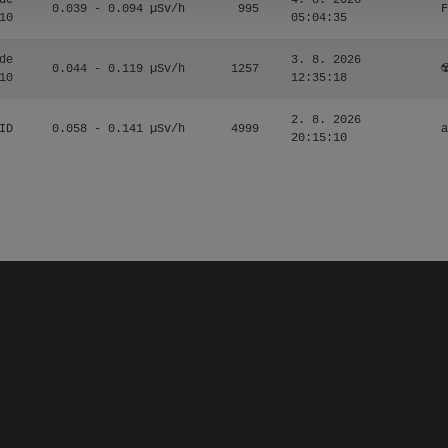
de
4. 8. 2026
0.039 - 0.094 µSv/h
995
F
10
05:04:35
de
3. 8. 2026
0.044 - 0.119 µSv/h
1257
☢
10
12:35:18
2. 8. 2026
ID
0.058 - 0.141 µSv/h
4999
a
20:15:10