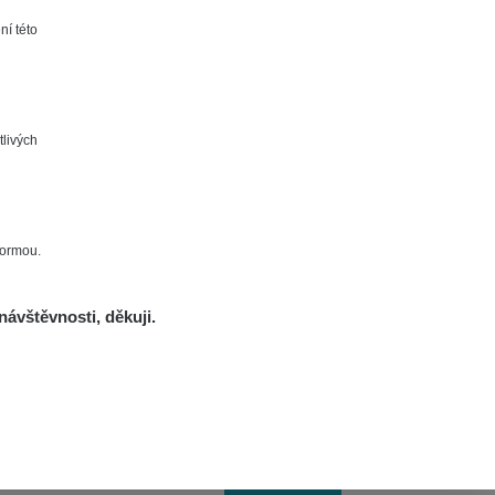
Zobrazit
ndy
ní této
Zobrazit
edved
Zobrazit
edved
tlivých
Zobrazit
lex☢️raysid.com
Leaflet
|
©
OpenStreetMap
formou.
Zobrazit
lex☢️raysid.com
Otevřít detail ↗
návštěvnosti, děkuji.
afeCast
Zobrazit
ozef Leja (for
URO.cz), #CITISTRA #SK
afeCast
Zobrazit
ozef Leja (for
URO.cz), #CITISTRA #SK