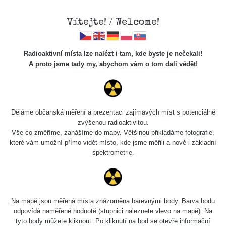
Vítejte! / Welcome!
Radioaktivní místa lze nalézt i tam, kde byste je nečekali!
A proto jsme tady my, abychom vám o tom dali vědět!
Cesty
Děláme občanská měření a prezentaci zajímavých míst s potenciálně
zvýšenou radioaktivitou.
Vyhledat
Vše co změříme, zanášíme do mapy. Většinou přikládáme fotografie,
které vám umožní přímo vidět místo, kde jsme měřili a nově i základní
spektrometrie.
pag
1 / 135
1
2
3
4
5
»
Název
Zařízení
Rozmezí hodnot
Bodů
Na mapě jsou měřená místa znázorněna barevnými body. Barva bodu
odpovídá naměřené hodnotě (stupnici naleznete vlevo na mapě). Na
tyto body můžete kliknout. Po kliknutí na bod se otevře informační
2026 08
RadiaCode