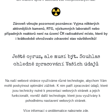
Holíčsky
RadiaCode
0.022 - 0.092 µSv/h
464
zámok
110
RadiaCode
Lednice
0.038 - 0.129 µSv/h
1385
110
Zároveň věnujte pozornost poznámce: Vyjma některých
aktivnějších kamenů, RTG, výzkumných laboratoří nebo
RadiaCode
případných reaktorů není na území ČR radioaktivní místo, které by
Valtice
0.054 - 0.142 µSv/h
757
110
i krátkodobě ohrožovalo zdravotní stav návštěvníků!
Cesta -
5.8.2026
21:43 -
RAYSID
0.044 - 0.225 µSv/h
2274
Ještě opruz, ale musí být. Souhlas
6.8.2026
ohledně zpracování Vašich údajů
19:30
Halda
RadiaCode
Uni-Stone
0.051 - 256.86 µSv/h
771
Na naší webové stránce využíváme různé technologie, abychom Vám
103
Jáchymov
mohli poskytnout optimální zážitek. K nim patří zpracování údajů, které
jsou technicky nutné k prezentaci webových stránek a jejich
Bývalý
funkcionalit, rovněž další technologie, které jsou využívány k
důl
RadiaCode
pohodlnému nastavení webových stránek.
0.043 - 0.26 µSv/h
412
Barbora -
103
Jáchymov
Více informací o problematice naleznete
zde
.