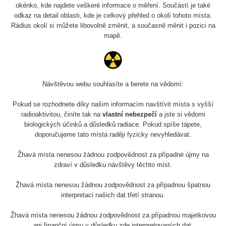
0.04 - 0.153 µSv/h
5128
okénko, kde najdete veškeré informace o měření. Součástí je také
02
103
odkaz na detail oblasti, kde je celkový přehled o okolí tohoto místa.
Rádius okolí si můžete libovolně změnit, a současně měnit i pozici na
2026 08
RadiaCode
0.059 - 0.133 µSv/h
165
mapě.
01
103
2026 07
RadiaCode
0.007 - 0.13 µSv/h
4879
31
103
Návštěvou webu souhlasíte a berete na vědomí:
RadiaCode
Slovinsko
0.011 - 0.215 µSv/h
30818
102
Pokud se rozhodnete díky našim informacím navštívit místa s vyšší
radioaktivitou, činíte tak na
vlastní nebezpečí
a jste si vědomi
Cesta -
biologických účinků a důsledků radiace. Pokud spíše tápete,
7.8.2026
doporučujeme tato místa raději fyzicky nevyhledávat.
19:18 -
RAYSID
0.054 - 0.346 µSv/h
4283
7.8.2026
21:07
Žhavá místa nenesou žádnou zodpovědnost za případné újmy na
zdraví v důsledku návštěvy těchto míst.
Cesta -
23.7.2026
Žhavá místa nenesou žádnou zodpovědnost za případnou špatnou
19:32 -
RAYSID
0.062 - 0.18 µSv/h
2127
interpretaci našich dat třetí stranou.
23.7.2026
20:08
Žhavá místa nenesou žádnou zodpovědnost za případnou majetkovou
ani finanční újmu v důsledku zde interpretovaných dat.