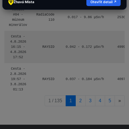
Žhavá Místa
Otevřít detail ↗
Košice
#04 -
RadiaCode
0.017 - 9.86 µSv/h
2530
múzeum
110
minerálov
Cesta -
4.8.2026
16:15 -
RAYSID
0.042 - 0.172 µSv/h
4999
4.8.2026
17:52
Cesta -
2.8.2026
19:57 -
RAYSID
0.037 - 0.184 µSv/h
4097
3.8.2026
01:13
pag
1 / 135
1
2
3
4
5
»