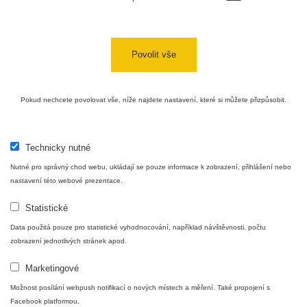
Bývalý
důl
RadiaCode
0 - 0 µSv/h
0
Barbora -
103
Jáchymov
Povolit vše
Skalica
RadiaCode
0.03 - 0.43 µSv/h
857
walk: 1
110
Pokud nechcete povolovat vše, níže najdete nastavení, které si můžete přizpůsobit.
Cesta -
17.7.2026
05:39 -
RAYSID
0.06 - 1.805 µSv/h
1876
Technicky nutné
17.7.2026
Nutné pro správný chod webu, ukládají se pouze informace k zobrazení, přihlášení nebo
06:10
nastavení této webové prezentace.
Cesta -
Statistické
20.7.2026
10:30 -
CzechRad
0.036 - 0.539 µSv/h
1382
Data použitá pouze pro statistické vyhodnocování, například návštěvnosti, počtu
20.7.2026
zobrazení jednotlivých stránek apod.
12:28
Marketingové
Cesta -
4.8.2026
Možnost posílání webpush notifikací o nových místech a měření. Také propojení s
17:52 -
RAYSID
0.062 - 0.16 µSv/h
2034
Facebook platformou.