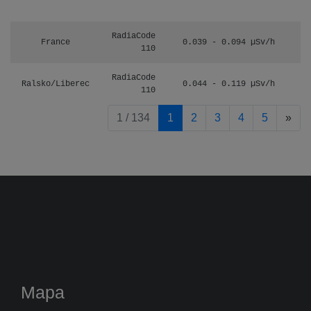
RadiaCode
France
0.039 - 0.094 µSv/h
110
RadiaCode
Ralsko/Liberec
0.044 - 0.119 µSv/h
110
pag
1 / 134
1
2
3
4
5
»
Mapa