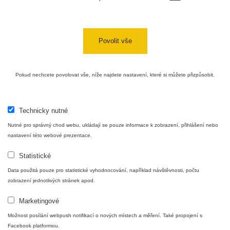
Cesta -
4.8.2026 17:52
RAYSID
0.062 - 0.16 µSv/h
- 5.8.2026
Povolit vše
09:54
USA Roadtrip;
RadiaCode
Pokud nechcete povolovat vše, níže najdete nastavení, které si můžete přizpůsobit.
Denver - Las
0 - 204.56 µSv/h
10
110
Vegas
USA Roadtrip;
Technicky nutné
RadiaCode
Denver - Las
0 - 204.56 µSv/h
10
110
Vegas
Nutné pro správný chod webu, ukládají se pouze informace k zobrazení, přihlášení nebo
nastavení této webové prezentace.
Ámonova lúka -
RadiaCode
Plavecký
0.024 - 0.097 µSv/h
Statistické
110
Mikuláš
Data použitá pouze pro statistické vyhodnocování, například návštěvnosti, počtu
zobrazení jednotlivých stránek apod.
Plavecký
RadiaCode
Mikuláš Walk:
0.035 - 0.053 µSv/h
110
Marketingové
1
Možnost posílání webpush notifikací o nových místech a měření. Také propojení s
RadiaCode
Facebook platformou.
🛣️ NAMĚŘENÁ TRASA
Prešov #48
0.054 - 0.453 µSv/h