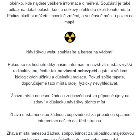
Slovinsko
0.011 - 0.215 µSv/h
3
okénko, kde najdete veškeré informace o měření. Součástí je také
102
odkaz na detail oblasti, kde je celkový přehled o okolí tohoto místa.
Rádius okolí si můžete libovolně změnit, a současně měnit i pozici na
Cesta -
23.7.2026
mapě.
19:32 -
RAYSID
0.062 - 0.18 µSv/h
23.7.2026
20:08
RadiaCode
Návštěvou webu souhlasíte a berete na vědomí:
Holíčsky zámok
0.022 - 0.092 µSv/h
110
Pokud se rozhodnete díky našim informacím navštívit místa s vyšší
RadiaCode
radioaktivitou, činíte tak na
vlastní nebezpečí
a jste si vědomi
Lednice
0.038 - 0.129 µSv/h
110
biologických účinků a důsledků radiace. Pokud spíše tápete,
doporučujeme tato místa raději fyzicky nevyhledávat.
RadiaCode
Valtice
0.054 - 0.142 µSv/h
110
Žhavá místa nenesou žádnou zodpovědnost za případné újmy na
zdraví v důsledku návštěvy těchto míst.
Cesta -
5.8.2026 21:43
Žhavá místa nenesou žádnou zodpovědnost za případnou špatnou
RAYSID
0.044 - 0.225 µSv/h
- 6.8.2026
interpretaci našich dat třetí stranou.
19:30
Žhavá místa nenesou žádnou zodpovědnost za případnou majetkovou
Halda Uni-
RadiaCode
ani finanční újmu v důsledku zde interpretovaných dat.
0.051 - 256.86 µSv/h