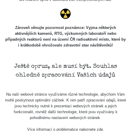
Stone Jáchymov
103
Bývalý důl
RadiaCode
Barbora -
0.043 - 0.26 µSv/h
103
Jáchymov
Zároveň věnujte pozornost poznámce: Vyjma některých
aktivnějších kamenů, RTG, výzkumných laboratoří nebo
Bývalý důl
případných reaktorů není na území ČR radioaktivní místo, které by
RadiaCode
Barbora -
0 - 0 µSv/h
103
i krátkodobě ohrožovalo zdravotní stav návštěvníků!
Jáchymov
Skalica walk:
RadiaCode
0.03 - 0.43 µSv/h
1
110
Ještě opruz, ale musí být. Souhlas
ohledně zpracování Vašich údajů
Cesta -
17.7.2026
05:39 -
RAYSID
0.06 - 1.805 µSv/h
17.7.2026
Na naší webové stránce využíváme různé technologie, abychom Vám
06:10
mohli poskytnout optimální zážitek. K nim patří zpracování údajů, které
jsou technicky nutné k prezentaci webových stránek a jejich
Cesta -
funkcionalit, rovněž další technologie, které jsou využívány k
20.7.2026
pohodlnému nastavení webových stránek.
10:30 -
CzechRad
0.036 - 0.539 µSv/h
20.7.2026
Více informací o problematice naleznete
zde
.
12:28