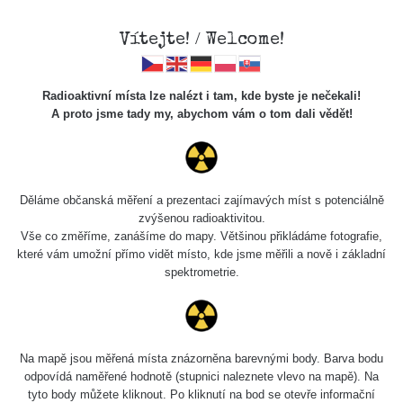
Vítejte! / Welcome!
Radioaktivní místa lze nalézt i tam, kde byste je nečekali!
A proto jsme tady my, abychom vám o tom dali vědět!
Cesty
Děláme občanská měření a prezentaci zajímavých míst s potenciálně
zvýšenou radioaktivitou.
Vyhledat
Vše co změříme, zanášíme do mapy. Většinou přikládáme fotografie,
které vám umožní přímo vidět místo, kde jsme měřili a nově i základní
spektrometrie.
pag
1 / 134
1
2
3
4
5
»
Název
Zařízení
Rozmezí hodnot
Na mapě jsou měřená místa znázorněna barevnými body. Barva bodu
odpovídá naměřené hodnotě (stupnici naleznete vlevo na mapě). Na
tyto body můžete kliknout. Po kliknutí na bod se otevře informační
RadiaCode