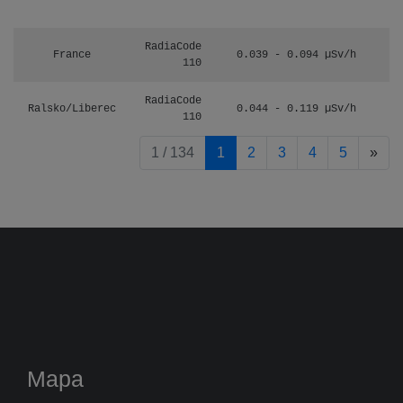
RadiaCode
France
0.039 - 0.094 µSv/h
110
RadiaCode
Ralsko/Liberec
0.044 - 0.119 µSv/h
110
pag
1 / 134
1
2
3
4
5
»
Mapa