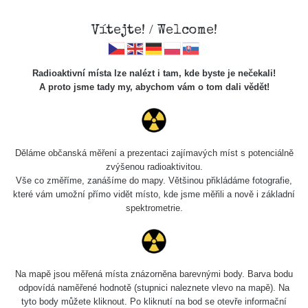
Vítejte! / Welcome!
Radioaktivní místa lze nalézt i tam, kde byste je nečekali!
A proto jsme tady my, abychom vám o tom dali vědět!
Cesty
Děláme občanská měření a prezentaci zajímavých míst s potenciálně
zvýšenou radioaktivitou.
Vyhledat
Vše co změříme, zanášíme do mapy. Většinou přikládáme fotografie,
které vám umožní přímo vidět místo, kde jsme měřili a nově i základní
spektrometrie.
pag
1 / 134
1
2
3
4
5
»
Název
Zařízení
Rozmezí hodnot
Na mapě jsou měřená místa znázorněna barevnými body. Barva bodu
odpovídá naměřené hodnotě (stupnici naleznete vlevo na mapě). Na
tyto body můžete kliknout. Po kliknutí na bod se otevře informační
RadiaCode