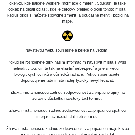
Slovinsko
0.011 - 0.215 µSv/h
3
okénko, kde najdete veškeré informace o měření. Součástí je také
102
odkaz na detail oblasti, kde je celkový přehled o okolí tohoto místa.
Rádius okolí si můžete libovolně změnit, a současně měnit i pozici na
Cesta -
23.7.2026
mapě.
19:32 -
RAYSID
0.062 - 0.18 µSv/h
23.7.2026
20:08
RadiaCode
Návštěvou webu souhlasíte a berete na vědomí:
Holíčsky zámok
0.022 - 0.092 µSv/h
110
Pokud se rozhodnete díky našim informacím navštívit místa s vyšší
RadiaCode
radioaktivitou, činíte tak na
vlastní nebezpečí
a jste si vědomi
Lednice
0.038 - 0.129 µSv/h
110
biologických účinků a důsledků radiace. Pokud spíše tápete,
doporučujeme tato místa raději fyzicky nevyhledávat.
RadiaCode
Valtice
0.054 - 0.142 µSv/h
110
Žhavá místa nenesou žádnou zodpovědnost za případné újmy na
zdraví v důsledku návštěvy těchto míst.
Cesta -
5.8.2026 21:43
Žhavá místa nenesou žádnou zodpovědnost za případnou špatnou
RAYSID
0.044 - 0.225 µSv/h
- 6.8.2026
interpretaci našich dat třetí stranou.
19:30
Žhavá místa nenesou žádnou zodpovědnost za případnou majetkovou
Halda Uni-
RadiaCode
ani finanční újmu v důsledku zde interpretovaných dat.
0.051 - 256.86 µSv/h