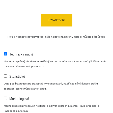
Cesta -
4.8.2026 17:52
RAYSID
0.062 - 0.16 µSv/h
- 5.8.2026
Povolit vše
09:54
USA Roadtrip;
RadiaCode
Pokud nechcete povolovat vše, níže najdete nastavení, které si můžete přizpůsobit.
Denver - Las
0 - 204.56 µSv/h
10
110
Vegas
USA Roadtrip;
Technicky nutné
RadiaCode
Denver - Las
0 - 204.56 µSv/h
10
110
Vegas
Nutné pro správný chod webu, ukládají se pouze informace k zobrazení, přihlášení nebo
nastavení této webové prezentace.
Ámonova lúka -
RadiaCode
Plavecký
0.024 - 0.097 µSv/h
Statistické
110
Mikuláš
Data použitá pouze pro statistické vyhodnocování, například návštěvnosti, počtu
zobrazení jednotlivých stránek apod.
Plavecký
RadiaCode
Mikuláš Walk:
0.035 - 0.053 µSv/h
110
Marketingové
1
Možnost posílání webpush notifikací o nových místech a měření. Také propojení s
RadiaCode
Facebook platformou.
🛣️ NAMĚŘENÁ TRASA
Prešov #48
0.054 - 0.453 µSv/h