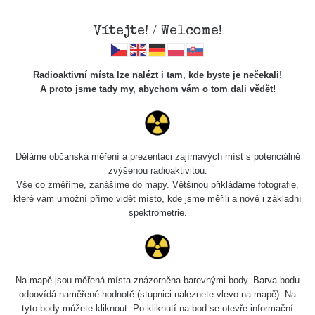
Vítejte! / Welcome!
Radioaktivní místa lze nalézt i tam, kde byste je nečekali!
A proto jsme tady my, abychom vám o tom dali vědět!
Cesty
Děláme občanská měření a prezentaci zajímavých míst s potenciálně
zvýšenou radioaktivitou.
Vyhledat
Vše co změříme, zanášíme do mapy. Většinou přikládáme fotografie,
které vám umožní přímo vidět místo, kde jsme měřili a nově i základní
spektrometrie.
pag
1 / 134
1
2
3
4
5
»
Název
Zařízení
Rozmezí hodnot
Na mapě jsou měřená místa znázorněna barevnými body. Barva bodu
odpovídá naměřené hodnotě (stupnici naleznete vlevo na mapě). Na
tyto body můžete kliknout. Po kliknutí na bod se otevře informační
RadiaCode