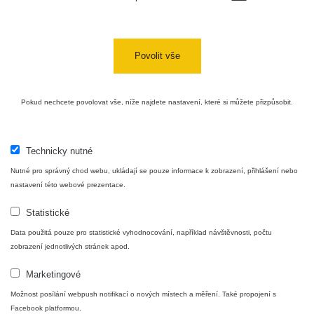
Cesta -
4.8.2026 17:52
RAYSID
0.062 - 0.16 µSv/h
- 5.8.2026
Povolit vše
09:54
USA Roadtrip;
RadiaCode
Pokud nechcete povolovat vše, níže najdete nastavení, které si můžete přizpůsobit.
Denver - Las
0 - 204.56 µSv/h
10
110
Vegas
USA Roadtrip;
Technicky nutné
RadiaCode
Denver - Las
0 - 204.56 µSv/h
10
110
Vegas
Nutné pro správný chod webu, ukládají se pouze informace k zobrazení, přihlášení nebo
nastavení této webové prezentace.
Ámonova lúka -
RadiaCode
Plavecký
0.024 - 0.097 µSv/h
Statistické
110
Mikuláš
Data použitá pouze pro statistické vyhodnocování, například návštěvnosti, počtu
zobrazení jednotlivých stránek apod.
Plavecký
RadiaCode
Mikuláš Walk:
0.035 - 0.053 µSv/h
110
Marketingové
1
Možnost posílání webpush notifikací o nových místech a měření. Také propojení s
RadiaCode
Facebook platformou.
🛣️ NAMĚŘENÁ TRASA
Prešov #48
0.054 - 0.453 µSv/h