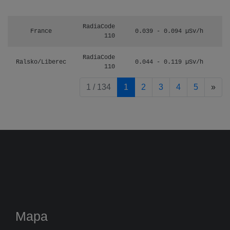
RadiaCode
France
0.039 - 0.094 µSv/h
110
RadiaCode
Ralsko/Liberec
0.044 - 0.119 µSv/h
110
pag
1 / 134
1
2
3
4
5
»
Mapa