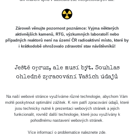
Stone Jáchymov
103
Bývalý důl
RadiaCode
Barbora -
0.043 - 0.26 µSv/h
103
Jáchymov
Zároveň věnujte pozornost poznámce: Vyjma některých
aktivnějších kamenů, RTG, výzkumných laboratoří nebo
Bývalý důl
případných reaktorů není na území ČR radioaktivní místo, které by
RadiaCode
Barbora -
0 - 0 µSv/h
103
i krátkodobě ohrožovalo zdravotní stav návštěvníků!
Jáchymov
Skalica walk:
RadiaCode
0.03 - 0.43 µSv/h
1
110
Ještě opruz, ale musí být. Souhlas
ohledně zpracování Vašich údajů
Cesta -
17.7.2026
05:39 -
RAYSID
0.06 - 1.805 µSv/h
17.7.2026
Na naší webové stránce využíváme různé technologie, abychom Vám
06:10
mohli poskytnout optimální zážitek. K nim patří zpracování údajů, které
jsou technicky nutné k prezentaci webových stránek a jejich
Cesta -
funkcionalit, rovněž další technologie, které jsou využívány k
20.7.2026
pohodlnému nastavení webových stránek.
10:30 -
CzechRad
0.036 - 0.539 µSv/h
20.7.2026
Více informací o problematice naleznete
zde
.
12:28