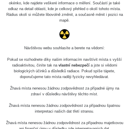
Slovinsko
0.011 - 0.215 µSv/h
3
okénko, kde najdete veškeré informace o měření. Součástí je také
102
odkaz na detail oblasti, kde je celkový přehled o okolí tohoto místa.
Rádius okolí si můžete libovolně změnit, a současně měnit i pozici na
Cesta -
23.7.2026
mapě.
19:32 -
RAYSID
0.062 - 0.18 µSv/h
23.7.2026
20:08
RadiaCode
Návštěvou webu souhlasíte a berete na vědomí:
Holíčsky zámok
0.022 - 0.092 µSv/h
110
Pokud se rozhodnete díky našim informacím navštívit místa s vyšší
RadiaCode
radioaktivitou, činíte tak na
vlastní nebezpečí
a jste si vědomi
Lednice
0.038 - 0.129 µSv/h
110
biologických účinků a důsledků radiace. Pokud spíše tápete,
doporučujeme tato místa raději fyzicky nevyhledávat.
RadiaCode
Valtice
0.054 - 0.142 µSv/h
110
Žhavá místa nenesou žádnou zodpovědnost za případné újmy na
zdraví v důsledku návštěvy těchto míst.
Cesta -
5.8.2026 21:43
Žhavá místa nenesou žádnou zodpovědnost za případnou špatnou
RAYSID
0.044 - 0.225 µSv/h
- 6.8.2026
interpretaci našich dat třetí stranou.
19:30
Žhavá místa nenesou žádnou zodpovědnost za případnou majetkovou
Halda Uni-
RadiaCode
ani finanční újmu v důsledku zde interpretovaných dat.
0.051 - 256.86 µSv/h