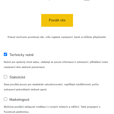
Cesta -
4.8.2026 16:15
RAYSID
0.042 - 0.172 µSv/h
4
- 4.8.2026
17:52
Povolit vše
Cesta -
2.8.2026 19:57
RAYSID
0.037 - 0.184 µSv/h
4
- 3.8.2026
Pokud nechcete povolovat vše, níže najdete nastavení, které si můžete přizpůsobit.
01:13
Technicky nutné
Žilina - walk
CzechRad
0.036 - 0.323 µSv/h
1
Nutné pro správný chod webu, ukládají se pouze informace k zobrazení, přihlášení nebo
nastavení této webové prezentace.
Statistické
Janosikove
CzechRad
0.036 - 0.323 µSv/h
1
diery - walk
Data použitá pouze pro statistické vyhodnocování, například návštěvnosti, počtu
zobrazení jednotlivých stránek apod.
RadiaCode
Marketingové
France
0.039 - 0.094 µSv/h
110
Možnost posílání webpush notifikací o nových místech a měření. Také propojení s
Facebook platformou.
RadiaCode