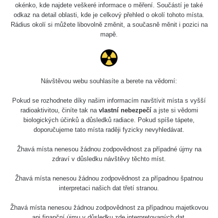
5.8.2026 21:43
okénko, kde najdete veškeré informace o měření. Součástí je také
RAYSID
0.054 - 0.225 µSv/h
1
- 5.8.2026
odkaz na detail oblasti, kde je celkový přehled o okolí tohoto místa.
22:13
Rádius okolí si můžete libovolně změnit, a současně měnit i pozici na
mapě.
Skalica walk:
RadiaCode
0.03 - 0.43 µSv/h
1
110
Cesta -
17.7.2026
Návštěvou webu souhlasíte a berete na vědomí:
05:39 -
RAYSID
0.06 - 1.805 µSv/h
1
17.7.2026
Pokud se rozhodnete díky našim informacím navštívit místa s vyšší
06:10
radioaktivitou, činíte tak na
vlastní nebezpečí
a jste si vědomi
biologických účinků a důsledků radiace. Pokud spíše tápete,
Cesta -
doporučujeme tato místa raději fyzicky nevyhledávat.
20.7.2026
10:30 -
CzechRad
0.036 - 0.539 µSv/h
1
Žhavá místa nenesou žádnou zodpovědnost za případné újmy na
20.7.2026
zdraví v důsledku návštěvy těchto míst.
12:28
Žhavá místa nenesou žádnou zodpovědnost za případnou špatnou
Cesta -
interpretaci našich dat třetí stranou.
4.8.2026 17:52
RAYSID
0.062 - 0.16 µSv/h
2
- 5.8.2026
09:54
Žhavá místa nenesou žádnou zodpovědnost za případnou majetkovou
ani finanční újmu v důsledku zde interpretovaných dat.