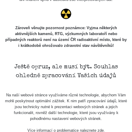
USA Roadtrip;
RadiaCode
Denver - Las
0 - 204.56 µSv/h
108
110
Vegas
USA Roadtrip;
Zároveň věnujte pozornost poznámce: Vyjma některých
RadiaCode
Denver - Las
0 - 204.56 µSv/h
108
aktivnějších kamenů, RTG, výzkumných laboratoří nebo
110
Vegas
případných reaktorů není na území ČR radioaktivní místo, které by
i krátkodobě ohrožovalo zdravotní stav návštěvníků!
Ámonova lúka -
RadiaCode
Plavecký
0.024 - 0.097 µSv/h
2
110
Mikuláš
Ještě opruz, ale musí být. Souhlas
Plavecký
RadiaCode
ohledně zpracování Vašich údajů
Mikuláš Walk:
0.035 - 0.053 µSv/h
110
1
RadiaCode
Na naší webové stránce využíváme různé technologie, abychom Vám
Prešov #48
0.054 - 0.453 µSv/h
110
mohli poskytnout optimální zážitek. K nim patří zpracování údajů, které
jsou technicky nutné k prezentaci webových stránek a jejich
Košice #04 -
funkcionalit, rovněž další technologie, které jsou využívány k
RadiaCode
múzeum
0.017 - 9.86 µSv/h
2
pohodlnému nastavení webových stránek.
110
minerálov
Více informací o problematice naleznete
zde
.