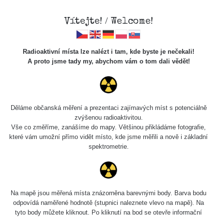
Vítejte! / Welcome!
Radioaktivní místa lze nalézt i tam, kde byste je nečekali!
A proto jsme tady my, abychom vám o tom dali vědět!
Cesty
Děláme občanská měření a prezentaci zajímavých míst s potenciálně
zvýšenou radioaktivitou.
Vyhledat
Vše co změříme, zanášíme do mapy. Většinou přikládáme fotografie,
které vám umožní přímo vidět místo, kde jsme měřili a nově i základní
spektrometrie.
pag
1 / 134
1
2
3
4
5
»
Název
Zařízení
Rozmezí hodnot
B
Na mapě jsou měřená místa znázorněna barevnými body. Barva bodu
odpovídá naměřené hodnotě (stupnici naleznete vlevo na mapě). Na
tyto body můžete kliknout. Po kliknutí na bod se otevře informační
Cesta -