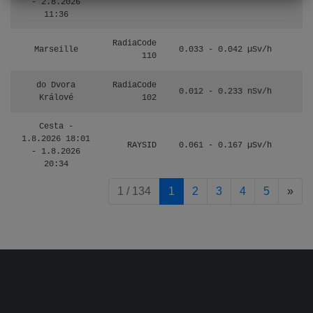
- 2.8.2026
11:36
RadiaCode
Marseille
0.033 - 0.042 µSv/h
110
do Dvora
RadiaCode
0.012 - 0.233 nSv/h
8
Králové
102
Cesta -
1.8.2026 18:01
RAYSID
0.061 - 0.167 µSv/h
4
- 1.8.2026
20:34
pag
1 / 134
1
2
3
4
5
»