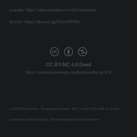
youtube:
https://www.youtube.com/@zhavamista
discord:
https://discord.gg/EKavNtPR4x
CC BY-NC 4.0 Deed
https://creativecommons.org/licenses/by-nc/4.0/
© 2026 Žhavá místa - Tile generated maps: 3337 z 3337 (5.8.2026 22:30:05)
Zpracování osobních údajů
| Technical support by
Red Peppers
Mám se bát?