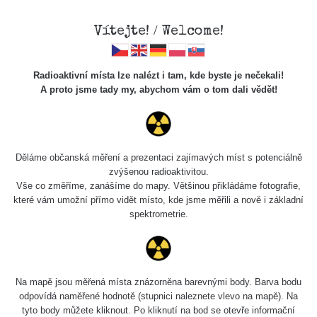
Vítejte! / Welcome!
Radioaktivní místa lze nalézt i tam, kde byste je nečekali!
A proto jsme tady my, abychom vám o tom dali vědět!
Cesty
Děláme občanská měření a prezentaci zajímavých míst s potenciálně
zvýšenou radioaktivitou.
Vyhledat
Vše co změříme, zanášíme do mapy. Většinou přikládáme fotografie,
které vám umožní přímo vidět místo, kde jsme měřili a nově i základní
spektrometrie.
pag
1 / 134
1
2
3
4
5
»
Název
Zařízení
Rozmezí hodnot
B
Na mapě jsou měřená místa znázorněna barevnými body. Barva bodu
odpovídá naměřené hodnotě (stupnici naleznete vlevo na mapě). Na
tyto body můžete kliknout. Po kliknutí na bod se otevře informační
Cesta -