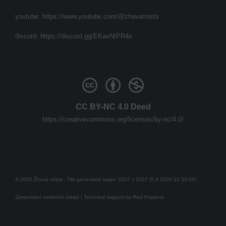
youtube:
https://www.youtube.com/@zhavamista
discord:
https://discord.gg/EKavNtPR4x
CC BY-NC 4.0 Deed
https://creativecommons.org/licenses/by-nc/4.0/
© 2026 Žhavá místa - Tile generated maps: 3337 z 3337 (5.8.2026 22:30:05)
Zpracování osobních údajů
| Technical support by
Red Peppers
Mám se bát?