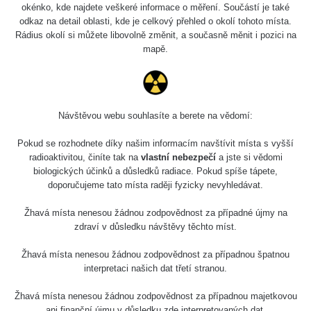
5.8.2026 21:43
okénko, kde najdete veškeré informace o měření. Součástí je také
RAYSID
0.054 - 0.225 µSv/h
1
- 5.8.2026
odkaz na detail oblasti, kde je celkový přehled o okolí tohoto místa.
22:13
Rádius okolí si můžete libovolně změnit, a současně měnit i pozici na
mapě.
Skalica walk:
RadiaCode
0.03 - 0.43 µSv/h
1
110
Cesta -
17.7.2026
Návštěvou webu souhlasíte a berete na vědomí:
05:39 -
RAYSID
0.06 - 1.805 µSv/h
1
17.7.2026
Pokud se rozhodnete díky našim informacím navštívit místa s vyšší
06:10
radioaktivitou, činíte tak na
vlastní nebezpečí
a jste si vědomi
biologických účinků a důsledků radiace. Pokud spíše tápete,
Cesta -
doporučujeme tato místa raději fyzicky nevyhledávat.
20.7.2026
10:30 -
CzechRad
0.036 - 0.539 µSv/h
1
Žhavá místa nenesou žádnou zodpovědnost za případné újmy na
20.7.2026
zdraví v důsledku návštěvy těchto míst.
12:28
Žhavá místa nenesou žádnou zodpovědnost za případnou špatnou
Cesta -
interpretaci našich dat třetí stranou.
4.8.2026 17:52
RAYSID
0.062 - 0.16 µSv/h
2
- 5.8.2026
09:54
Žhavá místa nenesou žádnou zodpovědnost za případnou majetkovou
ani finanční újmu v důsledku zde interpretovaných dat.