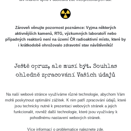
USA Roadtrip;
RadiaCode
Denver - Las
0 - 204.56 µSv/h
108
110
Vegas
USA Roadtrip;
Zároveň věnujte pozornost poznámce: Vyjma některých
RadiaCode
Denver - Las
0 - 204.56 µSv/h
108
aktivnějších kamenů, RTG, výzkumných laboratoří nebo
110
Vegas
případných reaktorů není na území ČR radioaktivní místo, které by
i krátkodobě ohrožovalo zdravotní stav návštěvníků!
Ámonova lúka -
RadiaCode
Plavecký
0.024 - 0.097 µSv/h
2
110
Mikuláš
Ještě opruz, ale musí být. Souhlas
Plavecký
RadiaCode
ohledně zpracování Vašich údajů
Mikuláš Walk:
0.035 - 0.053 µSv/h
110
1
RadiaCode
Na naší webové stránce využíváme různé technologie, abychom Vám
Prešov #48
0.054 - 0.453 µSv/h
110
mohli poskytnout optimální zážitek. K nim patří zpracování údajů, které
jsou technicky nutné k prezentaci webových stránek a jejich
Košice #04 -
funkcionalit, rovněž další technologie, které jsou využívány k
RadiaCode
múzeum
0.017 - 9.86 µSv/h
2
pohodlnému nastavení webových stránek.
110
minerálov
Více informací o problematice naleznete
zde
.