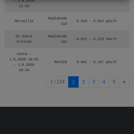
- 2.8.2026
11:36
RadiaCode
Marseille
0.033 - 0.042 µSv/h
110
do Dvora
RadiaCode
0.012 - 0.233 nSv/h
8
Králové
102
Cesta -
1.8.2026 18:01
RAYSID
0.061 - 0.167 µSv/h
4
- 1.8.2026
20:34
pag
1 / 134
1
2
3
4
5
»