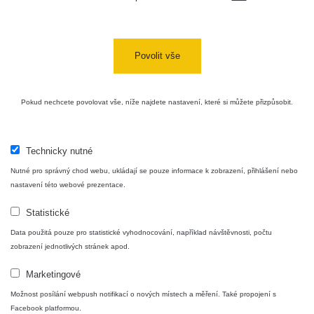
Cesta -
4.8.2026 16:15
RAYSID
0.042 - 0.172 µSv/h
4
- 4.8.2026
17:52
Povolit vše
Cesta -
2.8.2026 19:57
RAYSID
0.037 - 0.184 µSv/h
4
- 3.8.2026
Pokud nechcete povolovat vše, níže najdete nastavení, které si můžete přizpůsobit.
01:13
Technicky nutné
Žilina - walk
CzechRad
0.036 - 0.323 µSv/h
1
Nutné pro správný chod webu, ukládají se pouze informace k zobrazení, přihlášení nebo
nastavení této webové prezentace.
Statistické
Janosikove
CzechRad
0.036 - 0.323 µSv/h
1
diery - walk
Data použitá pouze pro statistické vyhodnocování, například návštěvnosti, počtu
zobrazení jednotlivých stránek apod.
RadiaCode
Marketingové
France
0.039 - 0.094 µSv/h
110
Možnost posílání webpush notifikací o nových místech a měření. Také propojení s
Facebook platformou.
RadiaCode