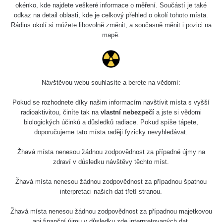
2026 08 01
0.059 - 0.133 µSv/h
165
okénko, kde najdete veškeré informace o měření. Součástí je také
103
odkaz na detail oblasti, kde je celkový přehled o okolí tohoto místa.
Rádius okolí si můžete libovolně změnit, a současně měnit i pozici na
RadiaCode
2026 07 31
0.007 - 0.13 µSv/h
4879
mapě.
103
RadiaCode
Slovinsko
0.011 - 0.215 µSv/h
30818
102
Návštěvou webu souhlasíte a berete na vědomí:
Cesta -
23.7.2026
Pokud se rozhodnete díky našim informacím navštívit místa s vyšší
19:32 -
RAYSID
0.062 - 0.18 µSv/h
2127
23.7.2026
radioaktivitou, činíte tak na
vlastní nebezpečí
a jste si vědomi
20:08
biologických účinků a důsledků radiace. Pokud spíše tápete,
doporučujeme tato místa raději fyzicky nevyhledávat.
Holíčsky
RadiaCode
0.022 - 0.092 µSv/h
464
zámok
110
Žhavá místa nenesou žádnou zodpovědnost za případné újmy na
zdraví v důsledku návštěvy těchto míst.
RadiaCode
Lednice
0.038 - 0.129 µSv/h
1385
110
Žhavá místa nenesou žádnou zodpovědnost za případnou špatnou
interpretaci našich dat třetí stranou.
RadiaCode
Valtice
0.054 - 0.142 µSv/h
757
110
Žhavá místa nenesou žádnou zodpovědnost za případnou majetkovou
ani finanční újmu v důsledku zde interpretovaných dat.