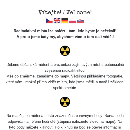
Vítejte! / Welcome!
Radioaktivní místa lze nalézt i tam, kde byste je nečekali!
A proto jsme tady my, abychom vám o tom dali vědět!
Cesty
Děláme občanská měření a prezentaci zajímavých míst s potenciálně
zvýšenou radioaktivitou.
Vyhledat
Vše co změříme, zanášíme do mapy. Většinou přikládáme fotografie,
které vám umožní přímo vidět místo, kde jsme měřili a nově i základní
spektrometrie.
pag
1 / 134
1
2
3
4
5
»
Název
Zařízení
Rozmezí hodnot
Bodů
Na mapě jsou měřená místa znázorněna barevnými body. Barva bodu
odpovídá naměřené hodnotě (stupnici naleznete vlevo na mapě). Na
tyto body můžete kliknout. Po kliknutí na bod se otevře informační
RadiaCode