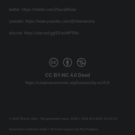
twitter:
https://twitter.com/ZhavaMista/
youtube:
https://www.youtube.com/@zhavamista
discord:
https://discord.gg/EKavNtPR4x
CC BY-NC 4.0 Deed
https://creativecommons.org/licenses/by-nc/4.0/
© 2026 Žhavá místa - Tile generated maps: 3346 z 3346 (8.8.2026 16:30:51)
Zpracování osobních údajů
| Technical support by
Red Peppers
Mám se bát?