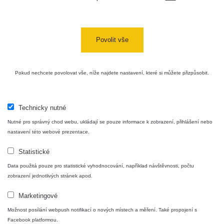
05:39 -
RAYSID
0.06 - 1.805 µSv/h
1876
17.7.2026
06:10
Povolit vše
Cesta -
20.7.2026
10:30 -
CzechRad
0.036 - 0.539 µSv/h
1382
20.7.2026
Pokud nechcete povolovat vše, níže najdete nastavení, které si můžete přizpůsobit.
12:28
Cesta -
4.8.2026
Technicky nutné
17:52 -
RAYSID
0.062 - 0.16 µSv/h
2034
Nutné pro správný chod webu, ukládají se pouze informace k zobrazení, přihlášení nebo
5.8.2026
09:54
nastavení této webové prezentace.
Statistické
USA
Roadtrip;
RadiaCode
0 - 204.56 µSv/h
108150
Data použitá pouze pro statistické vyhodnocování, například návštěvnosti, počtu
Denver -
110
zobrazení jednotlivých stránek apod.
Las Vegas
Marketingové
USA
Roadtrip;
RadiaCode
Možnost posílání webpush notifikací o nových místech a měření. Také propojení s
0 - 204.56 µSv/h
108150
Denver -
110
Facebook platformou.