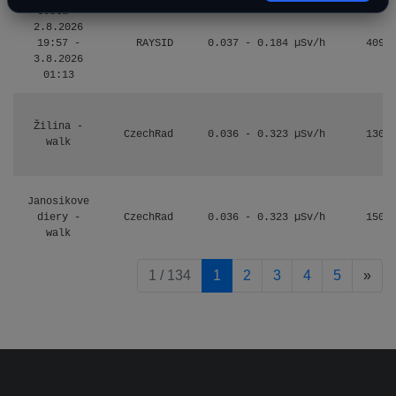
Cesta -
2.8.2026
19:57 -
RAYSID
0.037 - 0.184 µSv/h
4097
3.8.2026
01:13
Žilina -
CzechRad
0.036 - 0.323 µSv/h
1303
walk
Janosikove
diery -
CzechRad
0.036 - 0.323 µSv/h
1507
walk
pag
1 / 134
1
2
3
4
5
»