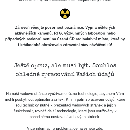
Cesta -
5.8.2026
21:43 -
RAYSID
0.044 - 0.225 µSv/h
2274
6.8.2026
19:30
Zároveň věnujte pozornost poznámce: Vyjma některých
aktivnějších kamenů, RTG, výzkumných laboratoří nebo
Halda Uni-
případných reaktorů není na území ČR radioaktivní místo, které by
RadiaCode
Stone
0.051 - 256.86 µSv/h
771
i krátkodobě ohrožovalo zdravotní stav návštěvníků!
103
Jáchymov
Bývalý důl
RadiaCode
Barbora -
0.043 - 0.26 µSv/h
412
Ještě opruz, ale musí být. Souhlas
103
Jáchymov
ohledně zpracování Vašich údajů
Bývalý důl
RadiaCode
Barbora -
0 - 0 µSv/h
0
103
Jáchymov
Na naší webové stránce využíváme různé technologie, abychom Vám
mohli poskytnout optimální zážitek. K nim patří zpracování údajů, které
Skalica
RadiaCode
jsou technicky nutné k prezentaci webových stránek a jejich
0.03 - 0.43 µSv/h
857
walk: 1
110
funkcionalit, rovněž další technologie, které jsou využívány k
pohodlnému nastavení webových stránek.
Cesta -
17.7.2026
Více informací o problematice naleznete
zde
.