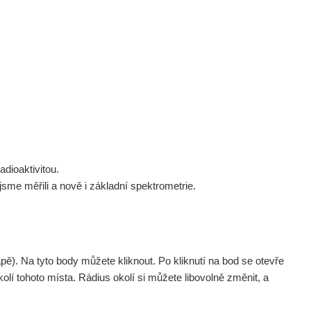
 nás
Podpořte nás
Studnice
Kontakt
Přihlásit
polek Žhavá Místa z. s.
Akce
Stanovy spolku
Tipy a rady
Členství ve spolku
Návody a manuály
Statutární orgán
Zajímavosti
dioaktivitou.
Experimenty
me měřili a nově i základní spektrometrie.
Videa
pagination.nextP
1 / 135
1
2
3
4
5
»
. Na tyto body můžete kliknout. Po kliknutí na bod se otevře
Naměřil
Akce
olí tohoto místa. Rádius okolí si můžete libovolně změnit, a