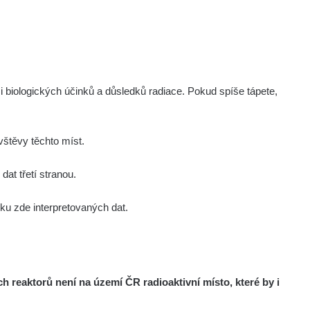
Zobrazit
Kernon
Zobrazit
Kernon
Zobrazit
Kernon
i biologických účinků a důsledků radiace. Pokud spíše tápete,
Zobrazit
Lukáš
štěvy těchto míst.
Zobrazit
Stevko
at třetí stranou.
u zde interpretovaných dat.
Zobrazit
Stevko
Zobrazit
Andy
reaktorů není na území ČR radioaktivní místo, které by i
Zobrazit
Andy