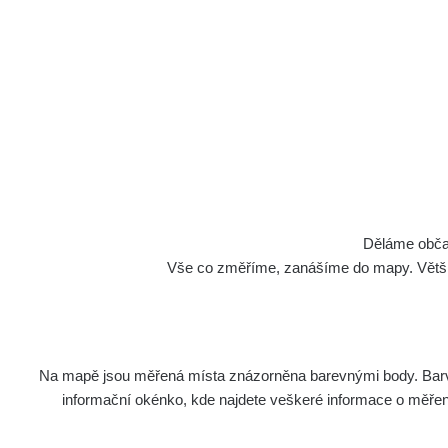
Cesty
Děláme občan
Vše co změříme, zanášíme do mapy. Většino
Na mapě jsou měřená místa znázorněna barevnými body. Barva 
Název
Z
informační okénko, kde najdete veškeré informace o měření. 
Ra