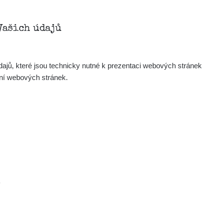
Zobrazit
Andy
Vašich údajů
Zobrazit
Tonda :-)
ajů, které jsou technicky nutné k prezentaci webových stránek
Zobrazit
jaroslavkc@gmail.com
ení webových stránek.
Zobrazit
jaroslavkc@gmail.com
Zobrazit
jaroslavkc@gmail.com
×
Zobrazit
Andy
.
Zobrazit
Tonda :-)