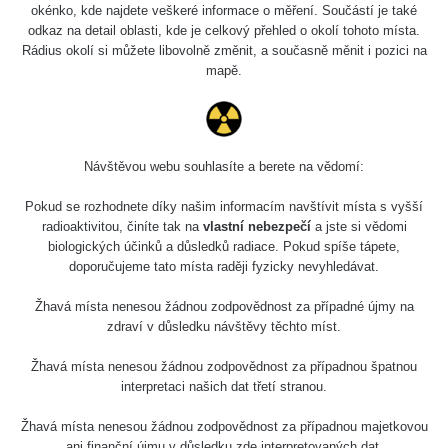
4.8.2026
okénko, kde najdete veškeré informace o měření. Součástí je také
17:52 -
RAYSID
0.062 - 0.16 µSv/h
2174
odkaz na detail oblasti, kde je celkový přehled o okolí tohoto místa.
5.8.2026
Rádius okolí si můžete libovolně změnit, a současně měnit i pozici na
10:24
mapě.
Prešov
RadiaCode
0.036 - 0.142 µSv/h
1024
#49
110
2026 08
RadiaCode
Návštěvou webu souhlasíte a berete na vědomí:
0.04 - 0.153 µSv/h
5128
02
103
Pokud se rozhodnete díky našim informacím navštívit místa s vyšší
2026 08
RadiaCode
radioaktivitou, činíte tak na
vlastní nebezpečí
a jste si vědomi
0.059 - 0.133 µSv/h
165
01
103
biologických účinků a důsledků radiace. Pokud spíše tápete,
doporučujeme tato místa raději fyzicky nevyhledávat.
2026 07
RadiaCode
0.007 - 0.13 µSv/h
4879
31
103
Žhavá místa nenesou žádnou zodpovědnost za případné újmy na
zdraví v důsledku návštěvy těchto míst.
RadiaCode
Slovinsko
0.011 - 0.215 µSv/h
30818
102
Žhavá místa nenesou žádnou zodpovědnost za případnou špatnou
interpretaci našich dat třetí stranou.
Cesta -
7.8.2026
Žhavá místa nenesou žádnou zodpovědnost za případnou majetkovou
19:18 -
RAYSID
0.054 - 0.346 µSv/h
4283
ani finanční újmu v důsledku zde interpretovaných dat.