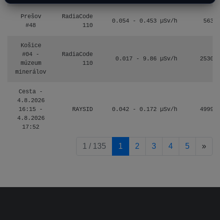
Prešov
RadiaCode
0.054 - 0.453 µSv/h
563
#48
110
Košice
#04 -
RadiaCode
0.017 - 9.86 µSv/h
2530
múzeum
110
minerálov
Cesta -
4.8.2026
16:15 -
RAYSID
0.042 - 0.172 µSv/h
4999
4.8.2026
17:52
pag
1 / 135
1
2
3
4
5
»