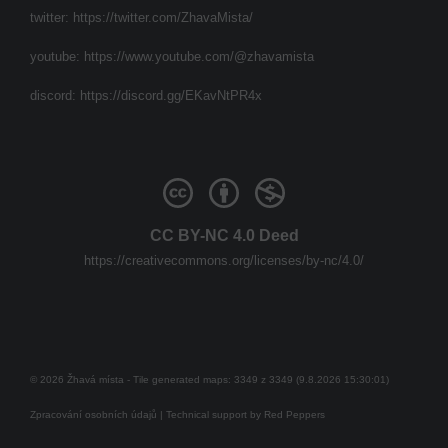
twitter:
https://twitter.com/ZhavaMista/
youtube:
https://www.youtube.com/@zhavamista
discord:
https://discord.gg/EKavNtPR4x
CC BY-NC 4.0 Deed
https://creativecommons.org/licenses/by-nc/4.0/
© 2026 Žhavá místa - Tile generated maps: 3349 z 3349 (9.8.2026 15:30:01)
Zpracování osobních údajů
| Technical support by
Red Peppers
Mám se bát?