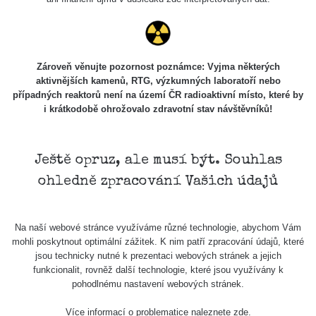
7.8.2026
21:07
Cesta -
23.7.2026
Zároveň věnujte pozornost poznámce: Vyjma některých
19:32 -
RAYSID
0.062 - 0.18 µSv/h
2127
aktivnějších kamenů, RTG, výzkumných laboratoří nebo
23.7.2026
případných reaktorů není na území ČR radioaktivní místo, které by
20:08
i krátkodobě ohrožovalo zdravotní stav návštěvníků!
Holíčsky
RadiaCode
0.022 - 0.092 µSv/h
464
zámok
110
Ještě opruz, ale musí být. Souhlas
RadiaCode
Lednice
0.038 - 0.129 µSv/h
1385
ohledně zpracování Vašich údajů
110
RadiaCode
Valtice
0.054 - 0.142 µSv/h
757
110
Na naší webové stránce využíváme různé technologie, abychom Vám
mohli poskytnout optimální zážitek. K nim patří zpracování údajů, které
Cesta -
jsou technicky nutné k prezentaci webových stránek a jejich
5.8.2026
funkcionalit, rovněž další technologie, které jsou využívány k
21:43 -
RAYSID
0.044 - 0.225 µSv/h
2274
pohodlnému nastavení webových stránek.
6.8.2026
19:30
Více informací o problematice naleznete
zde
.