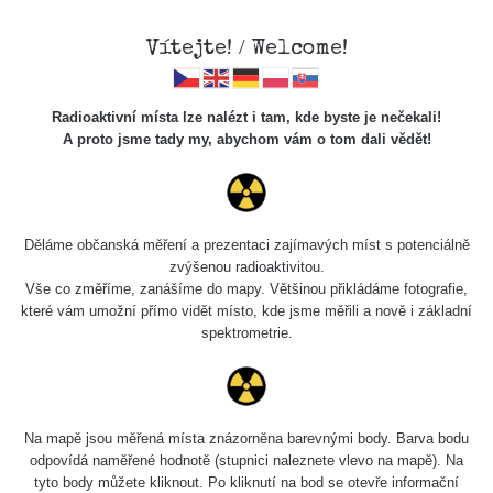
Vítejte! / Welcome!
Radioaktivní místa lze nalézt i tam, kde byste je nečekali!
A proto jsme tady my, abychom vám o tom dali vědět!
Cesty
Děláme občanská měření a prezentaci zajímavých míst s potenciálně
zvýšenou radioaktivitou.
Vyhledat
Vše co změříme, zanášíme do mapy. Většinou přikládáme fotografie,
které vám umožní přímo vidět místo, kde jsme měřili a nově i základní
spektrometrie.
pag
1 / 135
1
2
3
4
5
»
Název
Zařízení
Rozmezí hodnot
Bodů
Na mapě jsou měřená místa znázorněna barevnými body. Barva bodu
odpovídá naměřené hodnotě (stupnici naleznete vlevo na mapě). Na
tyto body můžete kliknout. Po kliknutí na bod se otevře informační
Cesta -