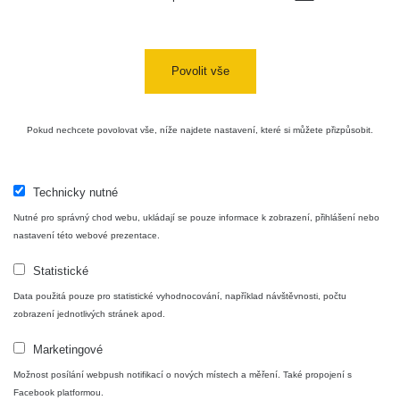
Halda
RadiaCode
Uni-Stone
0.051 - 256.86 µSv/h
771
103
Jáchymov
Povolit vše
Bývalý
důl
RadiaCode
0.043 - 0.26 µSv/h
412
Barbora -
103
Pokud nechcete povolovat vše, níže najdete nastavení, které si můžete přizpůsobit.
Jáchymov
Bývalý
důl
RadiaCode
Technicky nutné
0 - 0 µSv/h
0
Barbora -
103
Nutné pro správný chod webu, ukládají se pouze informace k zobrazení, přihlášení nebo
Jáchymov
nastavení této webové prezentace.
Skalica
RadiaCode
0.03 - 0.43 µSv/h
857
Statistické
walk: 1
110
Data použitá pouze pro statistické vyhodnocování, například návštěvnosti, počtu
Cesta -
zobrazení jednotlivých stránek apod.
17.7.2026
05:39 -
RAYSID
0.06 - 1.805 µSv/h
1876
Marketingové
17.7.2026
06:10
Možnost posílání webpush notifikací o nových místech a měření. Také propojení s
Facebook platformou.