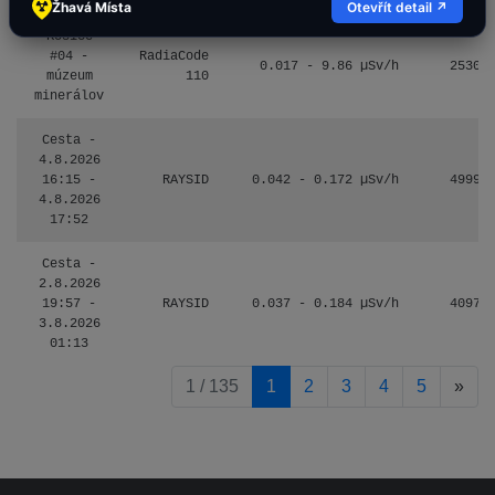
Žhavá Místa
Otevřít detail ↗
Košice
#04 -
RadiaCode
0.017 - 9.86 µSv/h
2530
múzeum
110
minerálov
Cesta -
4.8.2026
16:15 -
RAYSID
0.042 - 0.172 µSv/h
4999
4.8.2026
17:52
Cesta -
2.8.2026
19:57 -
RAYSID
0.037 - 0.184 µSv/h
4097
3.8.2026
01:13
pag
1 / 135
1
2
3
4
5
»