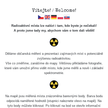
Vítejte! / Welcome!
Radioaktivní místa lze nalézt i tam, kde byste je nečekali!
A proto jsme tady my, abychom vám o tom dali vědět!
Cesty
Děláme občanská měření a prezentaci zajímavých míst s potenciálně
zvýšenou radioaktivitou.
Vyhledat
Vše co změříme, zanášíme do mapy. Většinou přikládáme fotografie,
které vám umožní přímo vidět místo, kde jsme měřili a nově i základní
spektrometrie.
pag
1 / 135
1
2
3
4
5
»
Název
Zařízení
Rozmezí hodnot
Bodů
Na mapě jsou měřená místa znázorněna barevnými body. Barva bodu
odpovídá naměřené hodnotě (stupnici naleznete vlevo na mapě). Na
tyto body můžete kliknout. Po kliknutí na bod se otevře informační
2026 08
RadiaCode