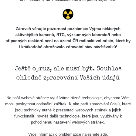
Holíčsky
RadiaCode
0.022 - 0.092 µSv/h
464
zámok
110
RadiaCode
Lednice
0.038 - 0.129 µSv/h
1385
110
Zároveň věnujte pozornost poznámce: Vyjma některých
aktivnějších kamenů, RTG, výzkumných laboratoří nebo
RadiaCode
případných reaktorů není na území ČR radioaktivní místo, které by
Valtice
0.054 - 0.142 µSv/h
757
110
i krátkodobě ohrožovalo zdravotní stav návštěvníků!
Cesta -
5.8.2026
21:43 -
RAYSID
0.044 - 0.225 µSv/h
2274
Ještě opruz, ale musí být. Souhlas
6.8.2026
ohledně zpracování Vašich údajů
19:30
Halda
RadiaCode
Uni-Stone
0.051 - 256.86 µSv/h
771
Na naší webové stránce využíváme různé technologie, abychom Vám
103
Jáchymov
mohli poskytnout optimální zážitek. K nim patří zpracování údajů, které
jsou technicky nutné k prezentaci webových stránek a jejich
Bývalý
funkcionalit, rovněž další technologie, které jsou využívány k
důl
RadiaCode
pohodlnému nastavení webových stránek.
0.043 - 0.26 µSv/h
412
Barbora -
103
Jáchymov
Více informací o problematice naleznete
zde
.