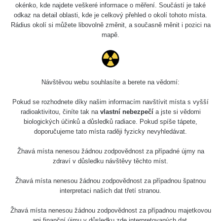
0.04 - 0.153 µSv/h
5128
okénko, kde najdete veškeré informace o měření. Součástí je také
02
103
odkaz na detail oblasti, kde je celkový přehled o okolí tohoto místa.
Rádius okolí si můžete libovolně změnit, a současně měnit i pozici na
2026 08
RadiaCode
0.059 - 0.133 µSv/h
165
mapě.
01
103
2026 07
RadiaCode
0.007 - 0.13 µSv/h
4879
31
103
Návštěvou webu souhlasíte a berete na vědomí:
RadiaCode
Slovinsko
0.011 - 0.215 µSv/h
30818
102
Pokud se rozhodnete díky našim informacím navštívit místa s vyšší
radioaktivitou, činíte tak na
vlastní nebezpečí
a jste si vědomi
Cesta -
biologických účinků a důsledků radiace. Pokud spíše tápete,
7.8.2026
doporučujeme tato místa raději fyzicky nevyhledávat.
19:18 -
RAYSID
0.054 - 0.346 µSv/h
4283
7.8.2026
21:07
Žhavá místa nenesou žádnou zodpovědnost za případné újmy na
zdraví v důsledku návštěvy těchto míst.
Cesta -
23.7.2026
Žhavá místa nenesou žádnou zodpovědnost za případnou špatnou
19:32 -
RAYSID
0.062 - 0.18 µSv/h
2127
interpretaci našich dat třetí stranou.
23.7.2026
20:08
Žhavá místa nenesou žádnou zodpovědnost za případnou majetkovou
ani finanční újmu v důsledku zde interpretovaných dat.