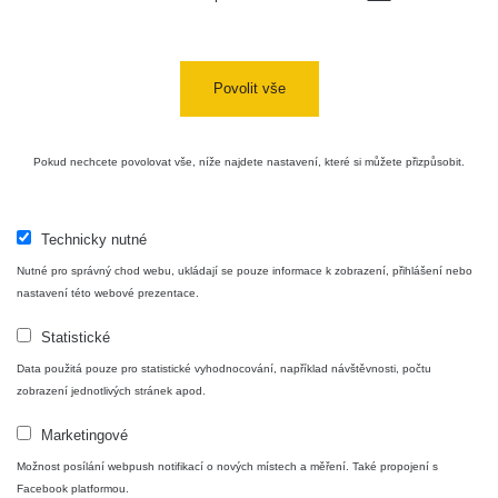
Bývalý
důl
RadiaCode
0 - 0 µSv/h
0
Barbora -
103
Jáchymov
Povolit vše
Skalica
RadiaCode
0.03 - 0.43 µSv/h
857
walk: 1
110
Pokud nechcete povolovat vše, níže najdete nastavení, které si můžete přizpůsobit.
Cesta -
17.7.2026
05:39 -
RAYSID
0.06 - 1.805 µSv/h
1876
Technicky nutné
17.7.2026
Nutné pro správný chod webu, ukládají se pouze informace k zobrazení, přihlášení nebo
06:10
nastavení této webové prezentace.
Cesta -
Statistické
20.7.2026
10:30 -
CzechRad
0.036 - 0.539 µSv/h
1382
Data použitá pouze pro statistické vyhodnocování, například návštěvnosti, počtu
20.7.2026
zobrazení jednotlivých stránek apod.
12:28
Marketingové
Cesta -
4.8.2026
Možnost posílání webpush notifikací o nových místech a měření. Také propojení s
17:52 -
RAYSID
0.062 - 0.16 µSv/h
2034
Facebook platformou.