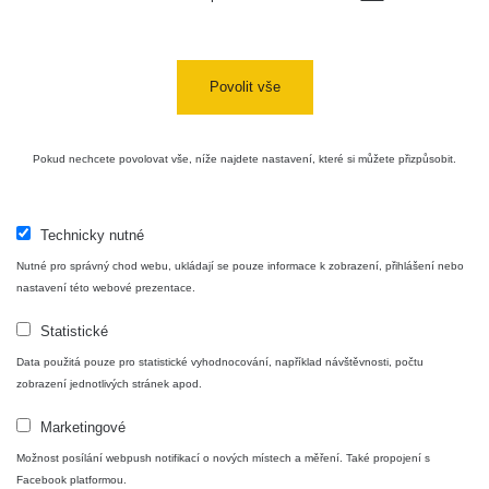
Cesta -
4.8.2026 16:15
RAYSID
0.042 - 0.172 µSv/h
4
- 4.8.2026
17:52
Povolit vše
Cesta -
2.8.2026 19:57
RAYSID
0.037 - 0.184 µSv/h
4
- 3.8.2026
Pokud nechcete povolovat vše, níže najdete nastavení, které si můžete přizpůsobit.
01:13
Technicky nutné
Žilina - walk
CzechRad
0.036 - 0.323 µSv/h
1
Nutné pro správný chod webu, ukládají se pouze informace k zobrazení, přihlášení nebo
nastavení této webové prezentace.
Statistické
Janosikove
CzechRad
0.036 - 0.323 µSv/h
1
diery - walk
Data použitá pouze pro statistické vyhodnocování, například návštěvnosti, počtu
zobrazení jednotlivých stránek apod.
RadiaCode
Marketingové
France
0.039 - 0.094 µSv/h
110
Možnost posílání webpush notifikací o nových místech a měření. Také propojení s
Facebook platformou.
RadiaCode