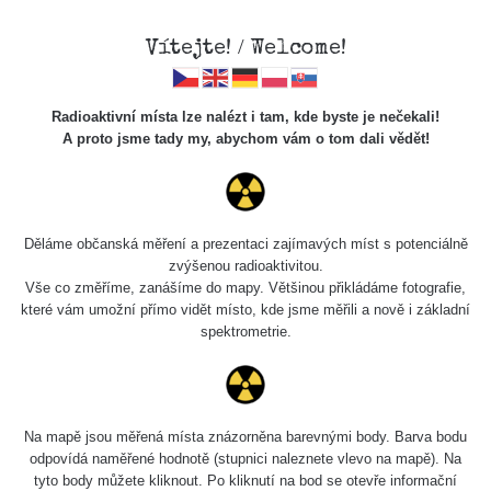
Vítejte! / Welcome!
Radioaktivní místa lze nalézt i tam, kde byste je nečekali!
A proto jsme tady my, abychom vám o tom dali vědět!
Cesty
Děláme občanská měření a prezentaci zajímavých míst s potenciálně
zvýšenou radioaktivitou.
Vyhledat
Vše co změříme, zanášíme do mapy. Většinou přikládáme fotografie,
které vám umožní přímo vidět místo, kde jsme měřili a nově i základní
spektrometrie.
pag
1 / 134
1
2
3
4
5
»
Název
Zařízení
Rozmezí hodnot
B
Na mapě jsou měřená místa znázorněna barevnými body. Barva bodu
odpovídá naměřené hodnotě (stupnici naleznete vlevo na mapě). Na
tyto body můžete kliknout. Po kliknutí na bod se otevře informační
Cesta -