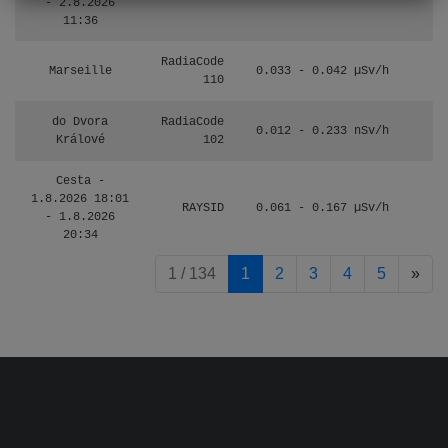
- 2.8.2026
11:36
RadiaCode
Marseille
0.033 - 0.042 µSv/h
110
do Dvora
RadiaCode
0.012 - 0.233 nSv/h
8
Králové
102
Cesta -
1.8.2026 18:01
RAYSID
0.061 - 0.167 µSv/h
4
- 1.8.2026
20:34
pag
1 / 134
1
2
3
4
5
»