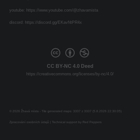
youtube:
https://www.youtube.com/@zhavamista
discord:
https://discord.gg/EKavNtPR4x
CC BY-NC 4.0 Deed
https://creativecommons.org/licenses/by-nc/4.0/
© 2026 Žhavá místa - Tile generated maps: 3337 z 3337 (5.8.2026 22:30:05)
Zpracování osobních údajů
| Technical support by
Red Peppers
Mám se bát?