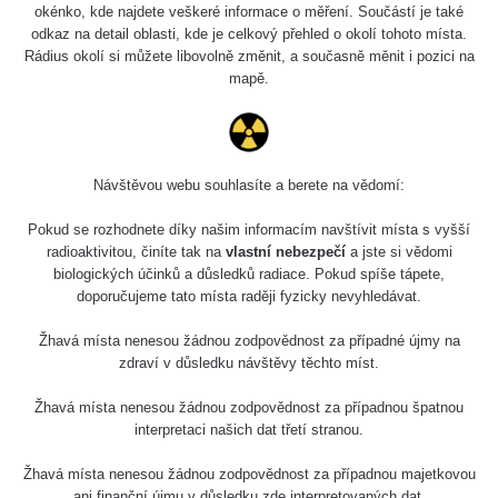
5.8.2026 21:43
okénko, kde najdete veškeré informace o měření. Součástí je také
RAYSID
0.054 - 0.225 µSv/h
1
- 5.8.2026
odkaz na detail oblasti, kde je celkový přehled o okolí tohoto místa.
22:13
Rádius okolí si můžete libovolně změnit, a současně měnit i pozici na
mapě.
Skalica walk:
RadiaCode
0.03 - 0.43 µSv/h
1
110
Cesta -
17.7.2026
Návštěvou webu souhlasíte a berete na vědomí:
05:39 -
RAYSID
0.06 - 1.805 µSv/h
1
17.7.2026
Pokud se rozhodnete díky našim informacím navštívit místa s vyšší
06:10
radioaktivitou, činíte tak na
vlastní nebezpečí
a jste si vědomi
biologických účinků a důsledků radiace. Pokud spíše tápete,
Cesta -
doporučujeme tato místa raději fyzicky nevyhledávat.
20.7.2026
10:30 -
CzechRad
0.036 - 0.539 µSv/h
1
Žhavá místa nenesou žádnou zodpovědnost za případné újmy na
20.7.2026
zdraví v důsledku návštěvy těchto míst.
12:28
Žhavá místa nenesou žádnou zodpovědnost za případnou špatnou
Cesta -
interpretaci našich dat třetí stranou.
4.8.2026 17:52
RAYSID
0.062 - 0.16 µSv/h
2
- 5.8.2026
09:54
Žhavá místa nenesou žádnou zodpovědnost za případnou majetkovou
ani finanční újmu v důsledku zde interpretovaných dat.