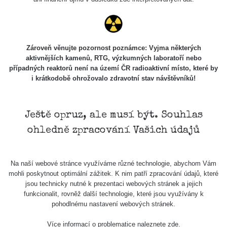
USA Roadtrip;
RadiaCode
Denver - Las
0 - 204.56 µSv/h
108
110
Vegas
USA Roadtrip;
Zároveň věnujte pozornost poznámce: Vyjma některých
RadiaCode
Denver - Las
0 - 204.56 µSv/h
108
aktivnějších kamenů, RTG, výzkumných laboratoří nebo
110
Vegas
případných reaktorů není na území ČR radioaktivní místo, které by
i krátkodobě ohrožovalo zdravotní stav návštěvníků!
Ámonova lúka -
RadiaCode
Plavecký
0.024 - 0.097 µSv/h
2
110
Mikuláš
Ještě opruz, ale musí být. Souhlas
Plavecký
RadiaCode
ohledně zpracování Vašich údajů
Mikuláš Walk:
0.035 - 0.053 µSv/h
110
1
RadiaCode
Na naší webové stránce využíváme různé technologie, abychom Vám
Prešov #48
0.054 - 0.453 µSv/h
110
mohli poskytnout optimální zážitek. K nim patří zpracování údajů, které
jsou technicky nutné k prezentaci webových stránek a jejich
Košice #04 -
funkcionalit, rovněž další technologie, které jsou využívány k
RadiaCode
múzeum
0.017 - 9.86 µSv/h
2
pohodlnému nastavení webových stránek.
110
minerálov
Více informací o problematice naleznete
zde
.