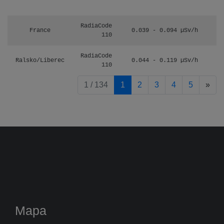
RadiaCode
France
0.039 - 0.094 µSv/h
110
RadiaCode
Ralsko/Liberec
0.044 - 0.119 µSv/h
110
pag
1 / 134
1
2
3
4
5
»
Mapa