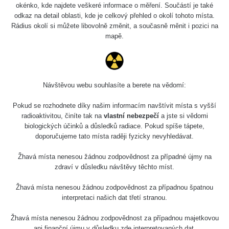
Slovinsko
0.011 - 0.215 µSv/h
3
okénko, kde najdete veškeré informace o měření. Součástí je také
102
odkaz na detail oblasti, kde je celkový přehled o okolí tohoto místa.
Rádius okolí si můžete libovolně změnit, a současně měnit i pozici na
Cesta -
23.7.2026
mapě.
19:32 -
RAYSID
0.062 - 0.18 µSv/h
23.7.2026
20:08
RadiaCode
Návštěvou webu souhlasíte a berete na vědomí:
Holíčsky zámok
0.022 - 0.092 µSv/h
110
Pokud se rozhodnete díky našim informacím navštívit místa s vyšší
RadiaCode
radioaktivitou, činíte tak na
vlastní nebezpečí
a jste si vědomi
Lednice
0.038 - 0.129 µSv/h
110
biologických účinků a důsledků radiace. Pokud spíše tápete,
doporučujeme tato místa raději fyzicky nevyhledávat.
RadiaCode
Valtice
0.054 - 0.142 µSv/h
110
Žhavá místa nenesou žádnou zodpovědnost za případné újmy na
zdraví v důsledku návštěvy těchto míst.
Cesta -
5.8.2026 21:43
Žhavá místa nenesou žádnou zodpovědnost za případnou špatnou
RAYSID
0.044 - 0.225 µSv/h
- 6.8.2026
interpretaci našich dat třetí stranou.
19:30
Žhavá místa nenesou žádnou zodpovědnost za případnou majetkovou
Halda Uni-
RadiaCode
ani finanční újmu v důsledku zde interpretovaných dat.
0.051 - 256.86 µSv/h