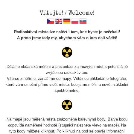
Vítejte! / Welcome!
Radioaktivní místa lze nalézt i tam, kde byste je nečekali!
A proto jsme tady my, abychom vám o tom dali vědět!
Cesty
Děláme občanská měření a prezentaci zajímavých míst s potenciálně
zvýšenou radioaktivitou.
Vyhledat
Vše co změříme, zanášíme do mapy. Většinou přikládáme fotografie,
které vám umožní přímo vidět místo, kde jsme měřili a nově i základní
spektrometrie.
pag
1 / 134
1
2
3
4
5
»
Název
Zařízení
Rozmezí hodnot
Na mapě jsou měřená místa znázorněna barevnými body. Barva bodu
odpovídá naměřené hodnotě (stupnici naleznete vlevo na mapě). Na
tyto body můžete kliknout. Po kliknutí na bod se otevře informační
RadiaCode