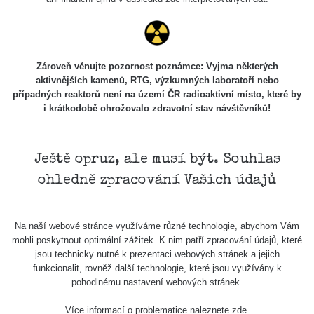
Stone Jáchymov
103
Bývalý důl
RadiaCode
Barbora -
0.043 - 0.26 µSv/h
103
Jáchymov
Zároveň věnujte pozornost poznámce: Vyjma některých
aktivnějších kamenů, RTG, výzkumných laboratoří nebo
Bývalý důl
případných reaktorů není na území ČR radioaktivní místo, které by
RadiaCode
Barbora -
0 - 0 µSv/h
103
i krátkodobě ohrožovalo zdravotní stav návštěvníků!
Jáchymov
Skalica walk:
RadiaCode
0.03 - 0.43 µSv/h
1
110
Ještě opruz, ale musí být. Souhlas
ohledně zpracování Vašich údajů
Cesta -
17.7.2026
05:39 -
RAYSID
0.06 - 1.805 µSv/h
17.7.2026
Na naší webové stránce využíváme různé technologie, abychom Vám
06:10
mohli poskytnout optimální zážitek. K nim patří zpracování údajů, které
jsou technicky nutné k prezentaci webových stránek a jejich
Cesta -
funkcionalit, rovněž další technologie, které jsou využívány k
20.7.2026
pohodlnému nastavení webových stránek.
10:30 -
CzechRad
0.036 - 0.539 µSv/h
20.7.2026
Více informací o problematice naleznete
zde
.
12:28