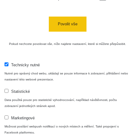
Cesta -
4.8.2026 17:52
RAYSID
0.062 - 0.16 µSv/h
- 5.8.2026
Povolit vše
09:54
USA Roadtrip;
RadiaCode
Pokud nechcete povolovat vše, níže najdete nastavení, které si můžete přizpůsobit.
Denver - Las
0 - 204.56 µSv/h
10
110
Vegas
USA Roadtrip;
Technicky nutné
RadiaCode
Denver - Las
0 - 204.56 µSv/h
10
110
Vegas
Nutné pro správný chod webu, ukládají se pouze informace k zobrazení, přihlášení nebo
nastavení této webové prezentace.
Ámonova lúka -
RadiaCode
Plavecký
0.024 - 0.097 µSv/h
Statistické
110
Mikuláš
Data použitá pouze pro statistické vyhodnocování, například návštěvnosti, počtu
zobrazení jednotlivých stránek apod.
Plavecký
RadiaCode
Mikuláš Walk:
0.035 - 0.053 µSv/h
110
Marketingové
1
Možnost posílání webpush notifikací o nových místech a měření. Také propojení s
RadiaCode
Facebook platformou.
🛣️ NAMĚŘENÁ TRASA
Prešov #48
0.054 - 0.453 µSv/h