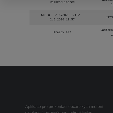
RadiaCo
Ralsko/Liberec
1
Cesta - 2.8.2026 17:22 -
RAYS
2.8.2026 19:57
RadiaCo
Prešov #47
1
Aplikace pro prezentaci občanských měření
s potenciálně zvýšenou radioaktivitou.