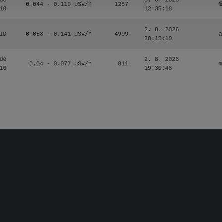
de
3. 8. 2026
0.044 - 0.119 µSv/h
1257
☢
10
12:35:18
2. 8. 2026
ID
0.058 - 0.141 µSv/h
4999
a
20:15:10
de
2. 8. 2026
0.04 - 0.077 µSv/h
811
m
10
19:30:48