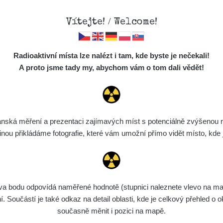
Vítejte! / Welcome!
Mapa
Měření
Lidé
O
Radioaktivní místa lze nalézt i tam, kde byste je nečekali!
Místa
S
A proto jsme tady my, abychom vám o tom dali vědět!
Cesty
Předměty
Monitoring
ská měření a prezentaci zajímavých míst s potenciálně zvýšenou ra
Vyhledat
Spektra
u přikládáme fotografie, které vám umožní přímo vidět místo, kde js
Výběr dozimetru
Půjčovna
bodu odpovídá naměřené hodnotě (stupnici naleznete vlevo na mapě)
ní
Rozmezí hodnot
Bodů
Nahráno
N
Součástí je také odkaz na detail oblasti, kde je celkový přehled o ok
současně měnit i pozici na mapě.
de
6. 8. 2026