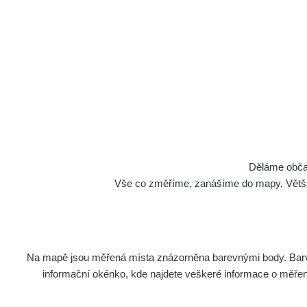
Cesty
Děláme občan
Vše co změříme, zanášíme do mapy. Většino
Na mapě jsou měřená místa znázorněna barevnými body. Barva 
Název
Zaříze
informační okénko, kde najdete veškeré informace o měření. 
RadiaCo