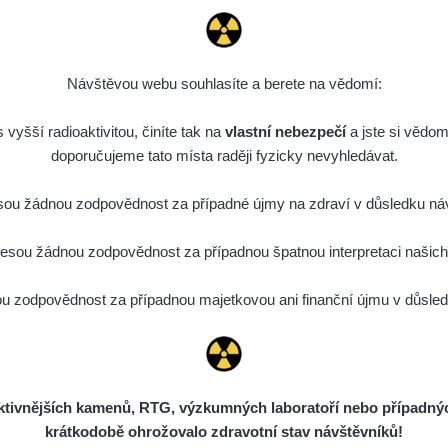
0.022 - 0.092 µSv/h
464
A
10
21:57:06
de
6. 8. 2026
0.038 - 0.129 µSv/h
1385
A
10
21:55:59
Návštěvou webu souhlasíte a berete na vědomí:
de
6. 8. 2026
0.054 - 0.142 µSv/h
757
A
vyšší radioaktivitou, činíte tak na
10
vlastní nebezpečí
21:55:19
a jste si vědom
doporučujeme tato místa raději fyzicky nevyhledávat.
6. 8. 2026
ID
0.044 - 0.225 µSv/h
2274
T
19:45:08
ou žádnou zodpovědnost za případné újmy na zdraví v důsledku náv
de
6. 8. 2026
0.051 - 256.86 µSv/h
771
j
sou žádnou zodpovědnost za případnou špatnou interpretaci našich d
03
19:20:45
de
6. 8. 2026
 zodpovědnost za případnou majetkovou ani finanční újmu v důsledk
0.043 - 0.26 µSv/h
412
j
03
19:15:29
de
6. 8. 2026
0 - 0 µSv/h
0
j
03
19:12:20
ivnějších kamenů, RTG, výzkumných laboratoří nebo případných 
de
5. 8. 2026
0.03 - 0.43 µSv/h
857
A
10
krátkodobě ohrožovalo zdravotní stav návštěvníků!
22:26:37