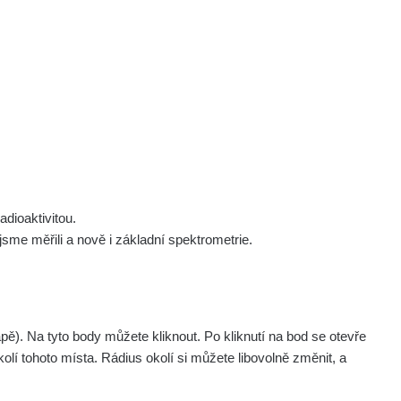
 nás
Podpořte nás
Studnice
Kontakt
Přihlásit
polek Žhavá Místa z. s.
Akce
Stanovy spolku
Tipy a rady
Členství ve spolku
Návody a manuály
Statutární orgán
Zajímavosti
dioaktivitou.
Experimenty
me měřili a nově i základní spektrometrie.
Videa
pagination.nextP
1 / 134
1
2
3
4
5
»
. Na tyto body můžete kliknout. Po kliknutí na bod se otevře
aměřil
Akce
olí tohoto místa. Rádius okolí si můžete libovolně změnit, a