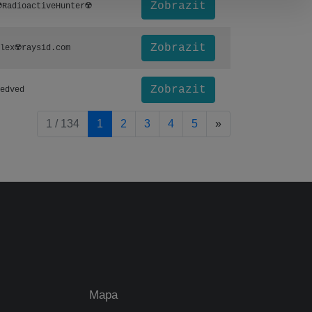
Zobrazit
️RadioactiveHunter☢️
Zobrazit
lex☢️raysid.com
Zobrazit
edved
pagination.nextP
1 / 134
1
2
3
4
5
»
Mapa