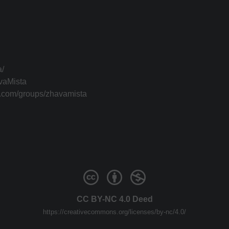
a/
vaMista
k.com/groups/zhavamista
CC BY-NC 4.0 Deed
https://creativecommons.org/licenses/by-nc/4.0/