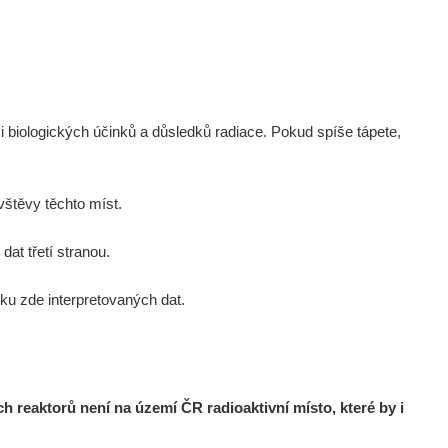
Zobrazit
ndy
Zobrazit
ndy
Zobrazit
ndy
i biologických účinků a důsledků radiace. Pokud spíše tápete,
Zobrazit
onda :-)
štěvy těchto míst.
Zobrazit
aroslavkc@gmail.com
at třetí stranou.
u zde interpretovaných dat.
Zobrazit
aroslavkc@gmail.com
Zobrazit
aroslavkc@gmail.com
reaktorů není na území ČR radioaktivní místo, které by i
Zobrazit
ndy