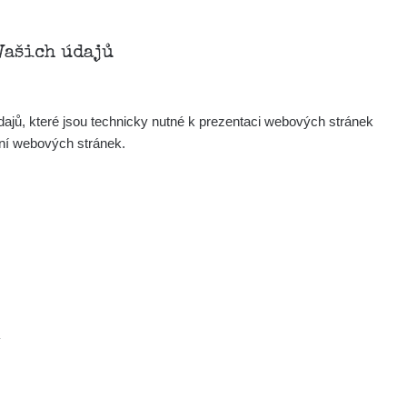
Zobrazit
onda :-)
Vašich údajů
Zobrazit
artap123@seznam.cz
ajů, které jsou technicky nutné k prezentaci webových stránek
Zobrazit
lex☢️raysid.com
ení webových stránek.
Zobrazit
iv
Zobrazit
iv
Zobrazit
ndy
×
.
Zobrazit
ndy