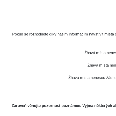
Holíčsky zámok
1
RadiaCo
Lednice
1
RadiaCo
Valtice
Pokud se rozhodnete díky našim informacím navštívit místa s 
1
Cesta - 5.8.2026 21:43 -
RAYS
6.8.2026 19:30
Žhavá místa nenes
RadiaCo
Halda Uni-Stone Jáchymov
Žhavá místa nene
1
RadiaCo
Žhavá místa nenesou žádnou
Bývalý důl Barbora - Jáchymov
1
RadiaCo
Bývalý důl Barbora - Jáchymov
1
Zároveň věnujte pozornost poznámce: Vyjma některých akt
RadiaCo
Skalica walk: 1
1