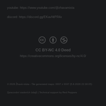
youtube:
https://www.youtube.com/@zhavamista
discord:
https://discord.gg/EKavNtPR4x
CC BY-NC 4.0 Deed
https://creativecommons.org/licenses/by-nc/4.0/
© 2026 Žhavá místa - Tile generated maps: 3337 z 3337 (5.8.2026 22:30:05)
Zpracování osobních údajů
| Technical support by
Red Peppers
Mám se bát?