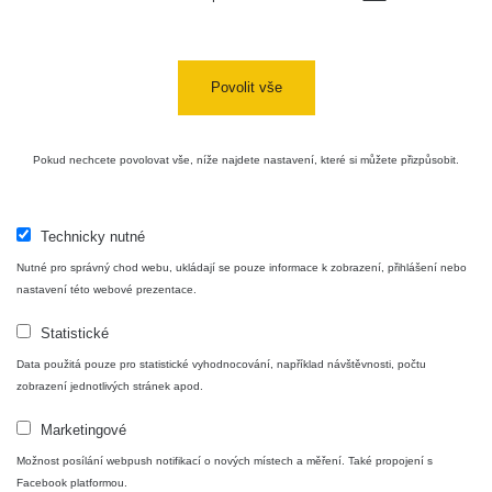
Cesta -
4.8.2026 16:15
RAYSID
0.042 - 0.172 µSv/h
4
- 4.8.2026
17:52
Povolit vše
Cesta -
2.8.2026 19:57
RAYSID
0.037 - 0.184 µSv/h
4
- 3.8.2026
Pokud nechcete povolovat vše, níže najdete nastavení, které si můžete přizpůsobit.
01:13
Technicky nutné
Žilina - walk
CzechRad
0.036 - 0.323 µSv/h
1
Nutné pro správný chod webu, ukládají se pouze informace k zobrazení, přihlášení nebo
nastavení této webové prezentace.
Statistické
Janosikove
CzechRad
0.036 - 0.323 µSv/h
1
diery - walk
Data použitá pouze pro statistické vyhodnocování, například návštěvnosti, počtu
zobrazení jednotlivých stránek apod.
RadiaCode
Marketingové
France
0.039 - 0.094 µSv/h
110
Možnost posílání webpush notifikací o nových místech a měření. Také propojení s
Facebook platformou.
RadiaCode