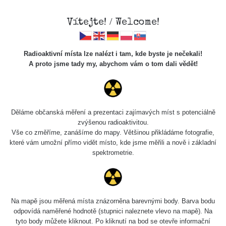
Vítejte! / Welcome!
Radioaktivní místa lze nalézt i tam, kde byste je nečekali!
A proto jsme tady my, abychom vám o tom dali vědět!
Cesty
Děláme občanská měření a prezentaci zajímavých míst s potenciálně
zvýšenou radioaktivitou.
Vyhledat
Vše co změříme, zanášíme do mapy. Většinou přikládáme fotografie,
které vám umožní přímo vidět místo, kde jsme měřili a nově i základní
spektrometrie.
pag
1 / 134
1
2
3
4
5
»
Název
Zařízení
Rozmezí hodnot
B
Na mapě jsou měřená místa znázorněna barevnými body. Barva bodu
odpovídá naměřené hodnotě (stupnici naleznete vlevo na mapě). Na
tyto body můžete kliknout. Po kliknutí na bod se otevře informační
Cesta -