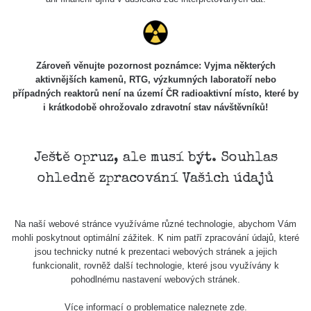
USA Roadtrip;
RadiaCode
Denver - Las
0 - 204.56 µSv/h
108
110
Vegas
USA Roadtrip;
Zároveň věnujte pozornost poznámce: Vyjma některých
RadiaCode
Denver - Las
0 - 204.56 µSv/h
108
aktivnějších kamenů, RTG, výzkumných laboratoří nebo
110
Vegas
případných reaktorů není na území ČR radioaktivní místo, které by
i krátkodobě ohrožovalo zdravotní stav návštěvníků!
Ámonova lúka -
RadiaCode
Plavecký
0.024 - 0.097 µSv/h
2
110
Mikuláš
Ještě opruz, ale musí být. Souhlas
Plavecký
RadiaCode
ohledně zpracování Vašich údajů
Mikuláš Walk:
0.035 - 0.053 µSv/h
110
1
RadiaCode
Na naší webové stránce využíváme různé technologie, abychom Vám
Prešov #48
0.054 - 0.453 µSv/h
110
mohli poskytnout optimální zážitek. K nim patří zpracování údajů, které
jsou technicky nutné k prezentaci webových stránek a jejich
Košice #04 -
funkcionalit, rovněž další technologie, které jsou využívány k
RadiaCode
múzeum
0.017 - 9.86 µSv/h
2
pohodlnému nastavení webových stránek.
110
minerálov
Více informací o problematice naleznete
zde
.