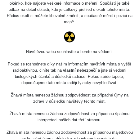
5.8.2026 21:43
okénko, kde najdete veškeré informace o měření. Součástí je také
RAYSID
0.054 - 0.225 µSv/h
1
- 5.8.2026
odkaz na detail oblasti, kde je celkový přehled o okolí tohoto místa.
22:13
Rádius okolí si můžete libovolně změnit, a současně měnit i pozici na
mapě.
Skalica walk:
RadiaCode
0.03 - 0.43 µSv/h
1
110
Cesta -
17.7.2026
Návštěvou webu souhlasíte a berete na vědomí:
05:39 -
RAYSID
0.06 - 1.805 µSv/h
1
17.7.2026
Pokud se rozhodnete díky našim informacím navštívit místa s vyšší
06:10
radioaktivitou, činíte tak na
vlastní nebezpečí
a jste si vědomi
biologických účinků a důsledků radiace. Pokud spíše tápete,
Cesta -
doporučujeme tato místa raději fyzicky nevyhledávat.
20.7.2026
10:30 -
CzechRad
0.036 - 0.539 µSv/h
1
Žhavá místa nenesou žádnou zodpovědnost za případné újmy na
20.7.2026
zdraví v důsledku návštěvy těchto míst.
12:28
Žhavá místa nenesou žádnou zodpovědnost za případnou špatnou
Cesta -
interpretaci našich dat třetí stranou.
4.8.2026 17:52
RAYSID
0.062 - 0.16 µSv/h
2
- 5.8.2026
09:54
Žhavá místa nenesou žádnou zodpovědnost za případnou majetkovou
ani finanční újmu v důsledku zde interpretovaných dat.