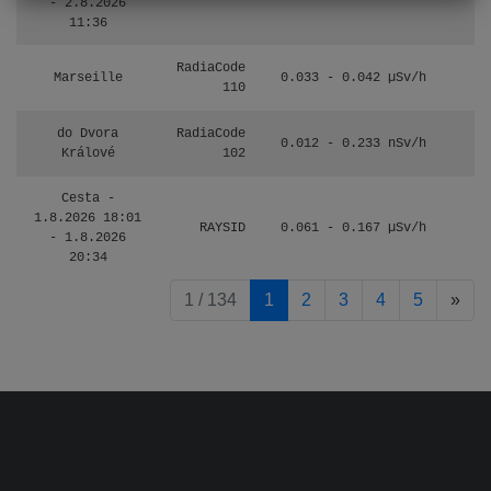
- 2.8.2026
11:36
RadiaCode
Marseille
0.033 - 0.042 µSv/h
110
do Dvora
RadiaCode
0.012 - 0.233 nSv/h
8
Králové
102
Cesta -
1.8.2026 18:01
RAYSID
0.061 - 0.167 µSv/h
4
- 1.8.2026
20:34
pag
1 / 134
1
2
3
4
5
»