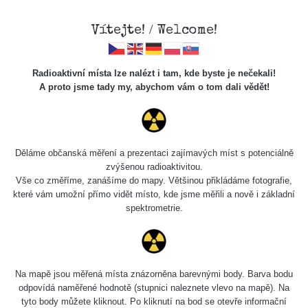
Vítejte! / Welcome!
Radioaktivní místa lze nalézt i tam, kde byste je nečekali!
A proto jsme tady my, abychom vám o tom dali vědět!
Cesty
Děláme občanská měření a prezentaci zajímavých míst s potenciálně
zvýšenou radioaktivitou.
Vyhledat
Vše co změříme, zanášíme do mapy. Většinou přikládáme fotografie,
které vám umožní přímo vidět místo, kde jsme měřili a nově i základní
spektrometrie.
pag
1 / 134
1
2
3
4
5
»
Název
Zařízení
Rozmezí hodnot
Na mapě jsou měřená místa znázorněna barevnými body. Barva bodu
odpovídá naměřené hodnotě (stupnici naleznete vlevo na mapě). Na
tyto body můžete kliknout. Po kliknutí na bod se otevře informační
RadiaCode