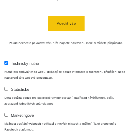
USA Roadtrip;
RadiaCode
Denver - Las
0 - 204.56 µSv/h
10
110
Vegas
Povolit vše
Ámonova lúka -
RadiaCode
Plavecký
0.024 - 0.097 µSv/h
110
Pokud nechcete povolovat vše, níže najdete nastavení, které si můžete přizpůsobit.
Mikuláš
Plavecký
RadiaCode
Mikuláš Walk:
0.035 - 0.053 µSv/h
110
Technicky nutné
1
Nutné pro správný chod webu, ukládají se pouze informace k zobrazení, přihlášení nebo
RadiaCode
nastavení této webové prezentace.
Prešov #48
0.054 - 0.453 µSv/h
110
Statistické
Košice #04 -
RadiaCode
Data použitá pouze pro statistické vyhodnocování, například návštěvnosti, počtu
múzeum
0.017 - 9.86 µSv/h
110
zobrazení jednotlivých stránek apod.
minerálov
Marketingové
Cesta -
4.8.2026 16:15
Možnost posílání webpush notifikací o nových místech a měření. Také propojení s
RAYSID
0.042 - 0.172 µSv/h
×
🛣️ NAMĚŘENÁ TRASA
- 4.8.2026
Facebook platformou.