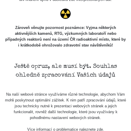
Skalica walk:
RadiaCode
0.03 - 0.43 µSv/h
1
110
Cesta -
Zároveň věnujte pozornost poznámce: Vyjma některých
17.7.2026
aktivnějších kamenů, RTG, výzkumných laboratoří nebo
05:39 -
RAYSID
0.06 - 1.805 µSv/h
případných reaktorů není na území ČR radioaktivní místo, které by
17.7.2026
i krátkodobě ohrožovalo zdravotní stav návštěvníků!
06:10
Cesta -
20.7.2026
Ještě opruz, ale musí být. Souhlas
10:30 -
CzechRad
0.036 - 0.539 µSv/h
ohledně zpracování Vašich údajů
20.7.2026
12:28
Cesta -
Na naší webové stránce využíváme různé technologie, abychom Vám
4.8.2026 17:52
RAYSID
0.062 - 0.16 µSv/h
mohli poskytnout optimální zážitek. K nim patří zpracování údajů, které
- 5.8.2026
jsou technicky nutné k prezentaci webových stránek a jejich
09:54
funkcionalit, rovněž další technologie, které jsou využívány k
pohodlnému nastavení webových stránek.
USA Roadtrip;
RadiaCode
Denver - Las
0 - 204.56 µSv/h
10
110
Více informací o problematice naleznete
zde
.
Vegas