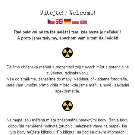
Vítejte! / Welcome!
Radioaktivní místa lze nalézt i tam, kde byste je nečekali!
A proto jsme tady my, abychom vám o tom dali vědět!
Cesty
Děláme občanská měření a prezentaci zajímavých míst s potenciálně
zvýšenou radioaktivitou.
Vyhledat
Vše co změříme, zanášíme do mapy. Většinou přikládáme fotografie,
které vám umožní přímo vidět místo, kde jsme měřili a nově i základní
spektrometrie.
pag
1 / 134
1
2
3
4
5
»
Název
Zařízení
Rozmezí hodnot
Na mapě jsou měřená místa znázorněna barevnými body. Barva bodu
odpovídá naměřené hodnotě (stupnici naleznete vlevo na mapě). Na
tyto body můžete kliknout. Po kliknutí na bod se otevře informační
RadiaCode