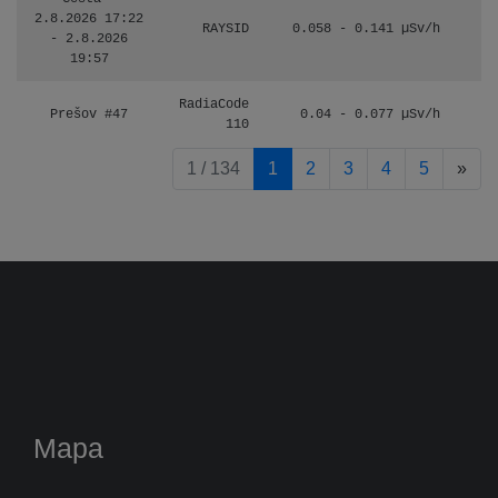
2.8.2026 17:22
RAYSID
0.058 - 0.141 µSv/h
- 2.8.2026
19:57
RadiaCode
Prešov #47
0.04 - 0.077 µSv/h
110
pag
1 / 134
1
2
3
4
5
»
Mapa