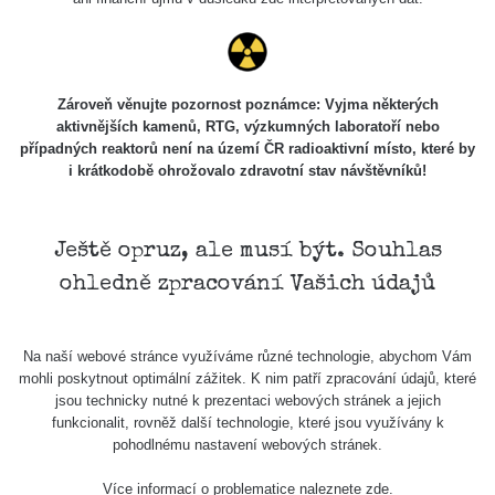
Skalica walk:
RadiaCode
0.03 - 0.43 µSv/h
1
110
Cesta -
Zároveň věnujte pozornost poznámce: Vyjma některých
17.7.2026
aktivnějších kamenů, RTG, výzkumných laboratoří nebo
05:39 -
RAYSID
0.06 - 1.805 µSv/h
případných reaktorů není na území ČR radioaktivní místo, které by
17.7.2026
i krátkodobě ohrožovalo zdravotní stav návštěvníků!
06:10
Cesta -
20.7.2026
Ještě opruz, ale musí být. Souhlas
10:30 -
CzechRad
0.036 - 0.539 µSv/h
ohledně zpracování Vašich údajů
20.7.2026
12:28
Cesta -
Na naší webové stránce využíváme různé technologie, abychom Vám
4.8.2026 17:52
RAYSID
0.062 - 0.16 µSv/h
mohli poskytnout optimální zážitek. K nim patří zpracování údajů, které
- 5.8.2026
jsou technicky nutné k prezentaci webových stránek a jejich
09:54
funkcionalit, rovněž další technologie, které jsou využívány k
pohodlnému nastavení webových stránek.
USA Roadtrip;
RadiaCode
Denver - Las
0 - 204.56 µSv/h
10
110
Více informací o problematice naleznete
zde
.
Vegas