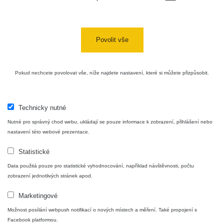
USA Roadtrip;
RadiaCode
Denver - Las
0 - 204.56 µSv/h
10
110
Vegas
Povolit vše
Ámonova lúka -
RadiaCode
Plavecký
0.024 - 0.097 µSv/h
110
Pokud nechcete povolovat vše, níže najdete nastavení, které si můžete přizpůsobit.
Mikuláš
Plavecký
RadiaCode
Mikuláš Walk:
0.035 - 0.053 µSv/h
110
Technicky nutné
1
Nutné pro správný chod webu, ukládají se pouze informace k zobrazení, přihlášení nebo
RadiaCode
nastavení této webové prezentace.
Prešov #48
0.054 - 0.453 µSv/h
110
Statistické
Košice #04 -
RadiaCode
Data použitá pouze pro statistické vyhodnocování, například návštěvnosti, počtu
múzeum
0.017 - 9.86 µSv/h
110
zobrazení jednotlivých stránek apod.
minerálov
Marketingové
Cesta -
4.8.2026 16:15
Možnost posílání webpush notifikací o nových místech a měření. Také propojení s
RAYSID
0.042 - 0.172 µSv/h
×
🛣️ NAMĚŘENÁ TRASA
- 4.8.2026
Facebook platformou.