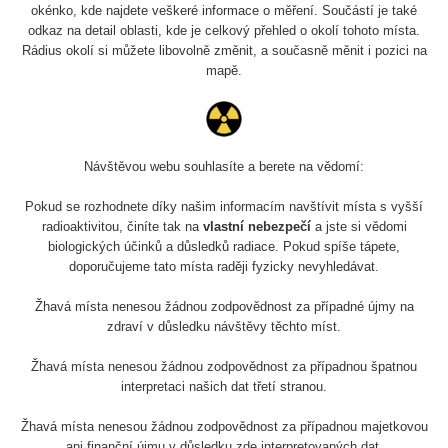
Holíčsky zámok
0.022 - 0.092 µSv/h
okénko, kde najdete veškeré informace o měření. Součástí je také
110
odkaz na detail oblasti, kde je celkový přehled o okolí tohoto místa.
Rádius okolí si můžete libovolně změnit, a současně měnit i pozici na
RadiaCode
Lednice
0.038 - 0.129 µSv/h
mapě.
110
RadiaCode
Valtice
0.054 - 0.142 µSv/h
110
Návštěvou webu souhlasíte a berete na vědomí:
Cesta -
5.8.2026 21:43
RAYSID
0.044 - 0.225 µSv/h
Pokud se rozhodnete díky našim informacím navštívit místa s vyšší
- 6.8.2026
19:30
radioaktivitou, činíte tak na
vlastní nebezpečí
a jste si vědomi
biologických účinků a důsledků radiace. Pokud spíše tápete,
doporučujeme tato místa raději fyzicky nevyhledávat.
Halda Uni-
RadiaCode
0.051 - 256.86 µSv/h
Stone Jáchymov
103
Žhavá místa nenesou žádnou zodpovědnost za případné újmy na
Bývalý důl
zdraví v důsledku návštěvy těchto míst.
RadiaCode
Barbora -
0.043 - 0.26 µSv/h
103
Jáchymov
Žhavá místa nenesou žádnou zodpovědnost za případnou špatnou
interpretaci našich dat třetí stranou.
Bývalý důl
RadiaCode
Barbora -
0 - 0 µSv/h
Žhavá místa nenesou žádnou zodpovědnost za případnou majetkovou
103
Jáchymov
ani finanční újmu v důsledku zde interpretovaných dat.