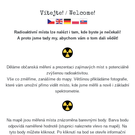
Vítejte! / Welcome!
Radioaktivní místa lze nalézt i tam, kde byste je nečekali!
A proto jsme tady my, abychom vám o tom dali vědět!
Cesty
Děláme občanská měření a prezentaci zajímavých míst s potenciálně
zvýšenou radioaktivitou.
Vyhledat
Vše co změříme, zanášíme do mapy. Většinou přikládáme fotografie,
které vám umožní přímo vidět místo, kde jsme měřili a nově i základní
spektrometrie.
pag
1 / 134
1
2
3
4
5
»
Název
Zařízení
Rozmezí hodnot
B
Na mapě jsou měřená místa znázorněna barevnými body. Barva bodu
odpovídá naměřené hodnotě (stupnici naleznete vlevo na mapě). Na
tyto body můžete kliknout. Po kliknutí na bod se otevře informační
Cesta -