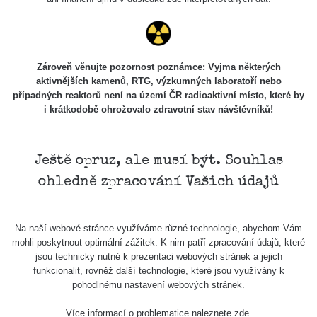
USA Roadtrip;
RadiaCode
Denver - Las
0 - 204.56 µSv/h
108
110
Vegas
USA Roadtrip;
Zároveň věnujte pozornost poznámce: Vyjma některých
RadiaCode
Denver - Las
0 - 204.56 µSv/h
108
aktivnějších kamenů, RTG, výzkumných laboratoří nebo
110
Vegas
případných reaktorů není na území ČR radioaktivní místo, které by
i krátkodobě ohrožovalo zdravotní stav návštěvníků!
Ámonova lúka -
RadiaCode
Plavecký
0.024 - 0.097 µSv/h
2
110
Mikuláš
Ještě opruz, ale musí být. Souhlas
Plavecký
RadiaCode
ohledně zpracování Vašich údajů
Mikuláš Walk:
0.035 - 0.053 µSv/h
110
1
RadiaCode
Na naší webové stránce využíváme různé technologie, abychom Vám
Prešov #48
0.054 - 0.453 µSv/h
110
mohli poskytnout optimální zážitek. K nim patří zpracování údajů, které
jsou technicky nutné k prezentaci webových stránek a jejich
Košice #04 -
funkcionalit, rovněž další technologie, které jsou využívány k
RadiaCode
múzeum
0.017 - 9.86 µSv/h
2
pohodlnému nastavení webových stránek.
110
minerálov
Více informací o problematice naleznete
zde
.