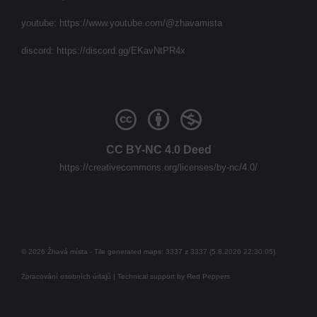
youtube:
https://www.youtube.com/@zhavamista
discord:
https://discord.gg/EKavNtPR4x
CC BY-NC 4.0 Deed
https://creativecommons.org/licenses/by-nc/4.0/
© 2026 Žhavá místa - Tile generated maps: 3337 z 3337 (5.8.2026 22:30:05)
Zpracování osobních údajů
| Technical support by
Red Peppers
Mám se bát?