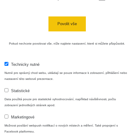
Cesta -
4.8.2026 16:15
RAYSID
0.042 - 0.172 µSv/h
4
- 4.8.2026
17:52
Povolit vše
Cesta -
2.8.2026 19:57
RAYSID
0.037 - 0.184 µSv/h
4
- 3.8.2026
Pokud nechcete povolovat vše, níže najdete nastavení, které si můžete přizpůsobit.
01:13
Technicky nutné
Žilina - walk
CzechRad
0.036 - 0.323 µSv/h
1
Nutné pro správný chod webu, ukládají se pouze informace k zobrazení, přihlášení nebo
nastavení této webové prezentace.
Statistické
Janosikove
CzechRad
0.036 - 0.323 µSv/h
1
diery - walk
Data použitá pouze pro statistické vyhodnocování, například návštěvnosti, počtu
zobrazení jednotlivých stránek apod.
RadiaCode
Marketingové
France
0.039 - 0.094 µSv/h
110
Možnost posílání webpush notifikací o nových místech a měření. Také propojení s
Facebook platformou.
RadiaCode