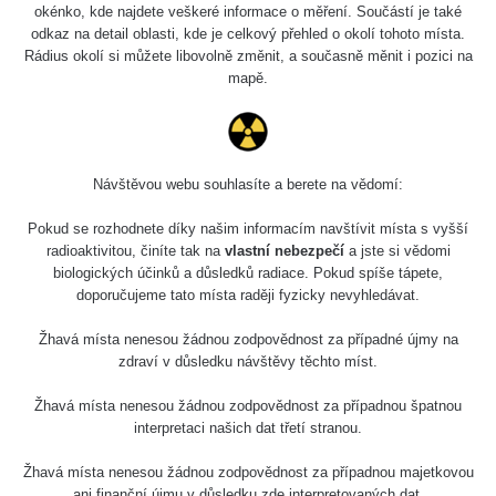
5.8.2026 21:43
okénko, kde najdete veškeré informace o měření. Součástí je také
RAYSID
0.054 - 0.225 µSv/h
1
- 5.8.2026
odkaz na detail oblasti, kde je celkový přehled o okolí tohoto místa.
22:13
Rádius okolí si můžete libovolně změnit, a současně měnit i pozici na
mapě.
Skalica walk:
RadiaCode
0.03 - 0.43 µSv/h
1
110
Cesta -
17.7.2026
Návštěvou webu souhlasíte a berete na vědomí:
05:39 -
RAYSID
0.06 - 1.805 µSv/h
1
17.7.2026
Pokud se rozhodnete díky našim informacím navštívit místa s vyšší
06:10
radioaktivitou, činíte tak na
vlastní nebezpečí
a jste si vědomi
biologických účinků a důsledků radiace. Pokud spíše tápete,
Cesta -
doporučujeme tato místa raději fyzicky nevyhledávat.
20.7.2026
10:30 -
CzechRad
0.036 - 0.539 µSv/h
1
Žhavá místa nenesou žádnou zodpovědnost za případné újmy na
20.7.2026
zdraví v důsledku návštěvy těchto míst.
12:28
Žhavá místa nenesou žádnou zodpovědnost za případnou špatnou
Cesta -
interpretaci našich dat třetí stranou.
4.8.2026 17:52
RAYSID
0.062 - 0.16 µSv/h
2
- 5.8.2026
09:54
Žhavá místa nenesou žádnou zodpovědnost za případnou majetkovou
ani finanční újmu v důsledku zde interpretovaných dat.