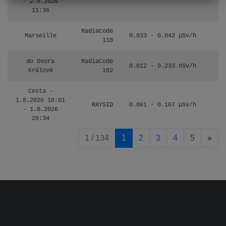
- 2.8.2026
11:36
RadiaCode
Marseille
0.033 - 0.042 µSv/h
110
do Dvora
RadiaCode
0.012 - 0.233 nSv/h
8
Králové
102
Cesta -
1.8.2026 18:01
RAYSID
0.061 - 0.167 µSv/h
4
- 1.8.2026
20:34
pag
1 / 134
1
2
3
4
5
»