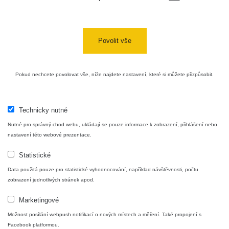
USA Roadtrip;
RadiaCode
Denver - Las
0 - 204.56 µSv/h
10
110
Vegas
Povolit vše
Ámonova lúka -
RadiaCode
Plavecký
0.024 - 0.097 µSv/h
110
Pokud nechcete povolovat vše, níže najdete nastavení, které si můžete přizpůsobit.
Mikuláš
Plavecký
RadiaCode
Mikuláš Walk:
0.035 - 0.053 µSv/h
110
Technicky nutné
1
Nutné pro správný chod webu, ukládají se pouze informace k zobrazení, přihlášení nebo
RadiaCode
nastavení této webové prezentace.
Prešov #48
0.054 - 0.453 µSv/h
110
Statistické
Košice #04 -
RadiaCode
Data použitá pouze pro statistické vyhodnocování, například návštěvnosti, počtu
múzeum
0.017 - 9.86 µSv/h
110
zobrazení jednotlivých stránek apod.
minerálov
Marketingové
Cesta -
4.8.2026 16:15
Možnost posílání webpush notifikací o nových místech a měření. Také propojení s
RAYSID
0.042 - 0.172 µSv/h
×
🛣️ NAMĚŘENÁ TRASA
- 4.8.2026
Facebook platformou.