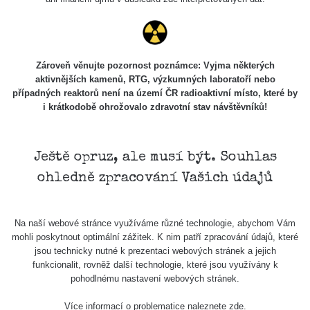
Skalica walk:
RadiaCode
0.03 - 0.43 µSv/h
1
110
Cesta -
Zároveň věnujte pozornost poznámce: Vyjma některých
17.7.2026
aktivnějších kamenů, RTG, výzkumných laboratoří nebo
05:39 -
RAYSID
0.06 - 1.805 µSv/h
případných reaktorů není na území ČR radioaktivní místo, které by
17.7.2026
i krátkodobě ohrožovalo zdravotní stav návštěvníků!
06:10
Cesta -
20.7.2026
Ještě opruz, ale musí být. Souhlas
10:30 -
CzechRad
0.036 - 0.539 µSv/h
ohledně zpracování Vašich údajů
20.7.2026
12:28
Cesta -
Na naší webové stránce využíváme různé technologie, abychom Vám
4.8.2026 17:52
RAYSID
0.062 - 0.16 µSv/h
mohli poskytnout optimální zážitek. K nim patří zpracování údajů, které
- 5.8.2026
jsou technicky nutné k prezentaci webových stránek a jejich
09:54
funkcionalit, rovněž další technologie, které jsou využívány k
pohodlnému nastavení webových stránek.
USA Roadtrip;
RadiaCode
Denver - Las
0 - 204.56 µSv/h
10
110
Více informací o problematice naleznete
zde
.
Vegas