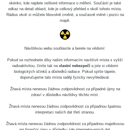
Holíčsky zámok
0.022 - 0.092 µSv/h
okénko, kde najdete veškeré informace o měření. Součástí je také
110
odkaz na detail oblasti, kde je celkový přehled o okolí tohoto místa.
Rádius okolí si můžete libovolně změnit, a současně měnit i pozici na
RadiaCode
Lednice
0.038 - 0.129 µSv/h
mapě.
110
RadiaCode
Valtice
0.054 - 0.142 µSv/h
110
Návštěvou webu souhlasíte a berete na vědomí:
Cesta -
5.8.2026 21:43
RAYSID
0.044 - 0.225 µSv/h
Pokud se rozhodnete díky našim informacím navštívit místa s vyšší
- 6.8.2026
19:30
radioaktivitou, činíte tak na
vlastní nebezpečí
a jste si vědomi
biologických účinků a důsledků radiace. Pokud spíše tápete,
doporučujeme tato místa raději fyzicky nevyhledávat.
Halda Uni-
RadiaCode
0.051 - 256.86 µSv/h
Stone Jáchymov
103
Žhavá místa nenesou žádnou zodpovědnost za případné újmy na
Bývalý důl
zdraví v důsledku návštěvy těchto míst.
RadiaCode
Barbora -
0.043 - 0.26 µSv/h
103
Jáchymov
Žhavá místa nenesou žádnou zodpovědnost za případnou špatnou
interpretaci našich dat třetí stranou.
Bývalý důl
RadiaCode
Barbora -
0 - 0 µSv/h
Žhavá místa nenesou žádnou zodpovědnost za případnou majetkovou
103
Jáchymov
ani finanční újmu v důsledku zde interpretovaných dat.