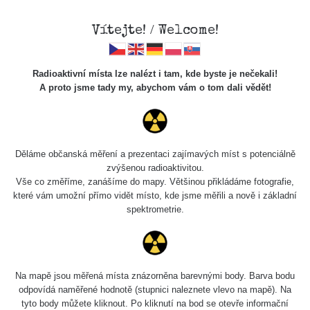
Vítejte! / Welcome!
Radioaktivní místa lze nalézt i tam, kde byste je nečekali!
A proto jsme tady my, abychom vám o tom dali vědět!
Cesty
Děláme občanská měření a prezentaci zajímavých míst s potenciálně
zvýšenou radioaktivitou.
Vyhledat
Vše co změříme, zanášíme do mapy. Většinou přikládáme fotografie,
které vám umožní přímo vidět místo, kde jsme měřili a nově i základní
spektrometrie.
pag
1 / 134
1
2
3
4
5
»
Název
Zařízení
Rozmezí hodnot
Na mapě jsou měřená místa znázorněna barevnými body. Barva bodu
odpovídá naměřené hodnotě (stupnici naleznete vlevo na mapě). Na
tyto body můžete kliknout. Po kliknutí na bod se otevře informační
RadiaCode