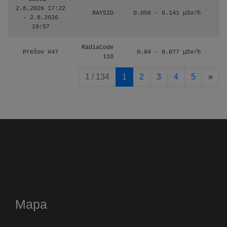
2.8.2026 17:22
RAYSID
0.058 - 0.141 µSv/h
- 2.8.2026
19:57
RadiaCode
Prešov #47
0.04 - 0.077 µSv/h
110
pag
1 / 134
1
2
3
4
5
»
Mapa