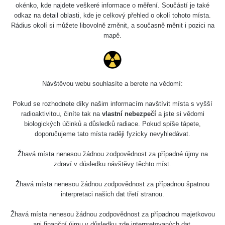
Slovinsko
0.011 - 0.215 µSv/h
3
okénko, kde najdete veškeré informace o měření. Součástí je také
102
odkaz na detail oblasti, kde je celkový přehled o okolí tohoto místa.
Rádius okolí si můžete libovolně změnit, a současně měnit i pozici na
Cesta -
23.7.2026
mapě.
19:32 -
RAYSID
0.062 - 0.18 µSv/h
23.7.2026
20:08
RadiaCode
Návštěvou webu souhlasíte a berete na vědomí:
Holíčsky zámok
0.022 - 0.092 µSv/h
110
Pokud se rozhodnete díky našim informacím navštívit místa s vyšší
RadiaCode
radioaktivitou, činíte tak na
vlastní nebezpečí
a jste si vědomi
Lednice
0.038 - 0.129 µSv/h
110
biologických účinků a důsledků radiace. Pokud spíše tápete,
doporučujeme tato místa raději fyzicky nevyhledávat.
RadiaCode
Valtice
0.054 - 0.142 µSv/h
110
Žhavá místa nenesou žádnou zodpovědnost za případné újmy na
zdraví v důsledku návštěvy těchto míst.
Cesta -
5.8.2026 21:43
Žhavá místa nenesou žádnou zodpovědnost za případnou špatnou
RAYSID
0.044 - 0.225 µSv/h
- 6.8.2026
interpretaci našich dat třetí stranou.
19:30
Žhavá místa nenesou žádnou zodpovědnost za případnou majetkovou
Halda Uni-
RadiaCode
ani finanční újmu v důsledku zde interpretovaných dat.
0.051 - 256.86 µSv/h