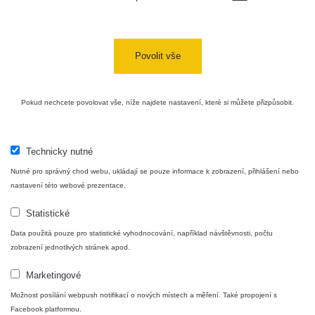
Cesta -
4.8.2026 17:52
RAYSID
0.062 - 0.16 µSv/h
- 5.8.2026
Povolit vše
09:54
USA Roadtrip;
RadiaCode
Pokud nechcete povolovat vše, níže najdete nastavení, které si můžete přizpůsobit.
Denver - Las
0 - 204.56 µSv/h
10
110
Vegas
USA Roadtrip;
Technicky nutné
RadiaCode
Denver - Las
0 - 204.56 µSv/h
10
110
Vegas
Nutné pro správný chod webu, ukládají se pouze informace k zobrazení, přihlášení nebo
nastavení této webové prezentace.
Ámonova lúka -
RadiaCode
Plavecký
0.024 - 0.097 µSv/h
Statistické
110
Mikuláš
Data použitá pouze pro statistické vyhodnocování, například návštěvnosti, počtu
zobrazení jednotlivých stránek apod.
Plavecký
RadiaCode
Mikuláš Walk:
0.035 - 0.053 µSv/h
110
Marketingové
1
Možnost posílání webpush notifikací o nových místech a měření. Také propojení s
RadiaCode
Facebook platformou.
🛣️ NAMĚŘENÁ TRASA
Prešov #48
0.054 - 0.453 µSv/h