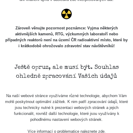
Stone Jáchymov
103
Bývalý důl
RadiaCode
Barbora -
0.043 - 0.26 µSv/h
103
Jáchymov
Zároveň věnujte pozornost poznámce: Vyjma některých
aktivnějších kamenů, RTG, výzkumných laboratoří nebo
Bývalý důl
případných reaktorů není na území ČR radioaktivní místo, které by
RadiaCode
Barbora -
0 - 0 µSv/h
103
i krátkodobě ohrožovalo zdravotní stav návštěvníků!
Jáchymov
Skalica walk:
RadiaCode
0.03 - 0.43 µSv/h
1
110
Ještě opruz, ale musí být. Souhlas
ohledně zpracování Vašich údajů
Cesta -
17.7.2026
05:39 -
RAYSID
0.06 - 1.805 µSv/h
17.7.2026
Na naší webové stránce využíváme různé technologie, abychom Vám
06:10
mohli poskytnout optimální zážitek. K nim patří zpracování údajů, které
jsou technicky nutné k prezentaci webových stránek a jejich
Cesta -
funkcionalit, rovněž další technologie, které jsou využívány k
20.7.2026
pohodlnému nastavení webových stránek.
10:30 -
CzechRad
0.036 - 0.539 µSv/h
20.7.2026
Více informací o problematice naleznete
zde
.
12:28