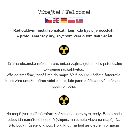
Vítejte! / Welcome!
Radioaktivní místa lze nalézt i tam, kde byste je nečekali!
A proto jsme tady my, abychom vám o tom dali vědět!
Cesty
Děláme občanská měření a prezentaci zajímavých míst s potenciálně
zvýšenou radioaktivitou.
Vyhledat
Vše co změříme, zanášíme do mapy. Většinou přikládáme fotografie,
které vám umožní přímo vidět místo, kde jsme měřili a nově i základní
spektrometrie.
pag
1 / 134
1
2
3
4
5
»
Název
Zařízení
Rozmezí hodnot
Na mapě jsou měřená místa znázorněna barevnými body. Barva bodu
odpovídá naměřené hodnotě (stupnici naleznete vlevo na mapě). Na
tyto body můžete kliknout. Po kliknutí na bod se otevře informační
RadiaCode