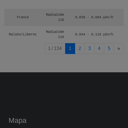
RadiaCode
France
0.039 - 0.094 µSv/h
110
RadiaCode
Ralsko/Liberec
0.044 - 0.119 µSv/h
110
pag
1 / 134
1
2
3
4
5
»
Mapa