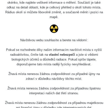
2026 08 01
0.059 - 0.133 µSv/h
165
okénko, kde najdete veškeré informace o měření. Součástí je také
103
odkaz na detail oblasti, kde je celkový přehled o okolí tohoto místa.
Rádius okolí si můžete libovolně změnit, a současně měnit i pozici na
RadiaCode
2026 07 31
0.007 - 0.13 µSv/h
4879
mapě.
103
RadiaCode
Slovinsko
0.011 - 0.215 µSv/h
30818
102
Návštěvou webu souhlasíte a berete na vědomí:
Cesta -
23.7.2026
Pokud se rozhodnete díky našim informacím navštívit místa s vyšší
19:32 -
RAYSID
0.062 - 0.18 µSv/h
2127
23.7.2026
radioaktivitou, činíte tak na
vlastní nebezpečí
a jste si vědomi
20:08
biologických účinků a důsledků radiace. Pokud spíše tápete,
doporučujeme tato místa raději fyzicky nevyhledávat.
Holíčsky
RadiaCode
0.022 - 0.092 µSv/h
464
zámok
110
Žhavá místa nenesou žádnou zodpovědnost za případné újmy na
zdraví v důsledku návštěvy těchto míst.
RadiaCode
Lednice
0.038 - 0.129 µSv/h
1385
110
Žhavá místa nenesou žádnou zodpovědnost za případnou špatnou
interpretaci našich dat třetí stranou.
RadiaCode
Valtice
0.054 - 0.142 µSv/h
757
110
Žhavá místa nenesou žádnou zodpovědnost za případnou majetkovou
ani finanční újmu v důsledku zde interpretovaných dat.