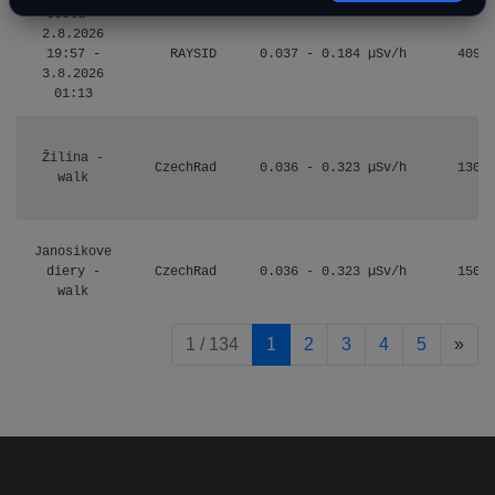
Cesta -
2.8.2026
19:57 -
RAYSID
0.037 - 0.184 µSv/h
4097
3.8.2026
01:13
Žilina -
CzechRad
0.036 - 0.323 µSv/h
1303
walk
Janosikove
diery -
CzechRad
0.036 - 0.323 µSv/h
1507
walk
pag
1 / 134
1
2
3
4
5
»