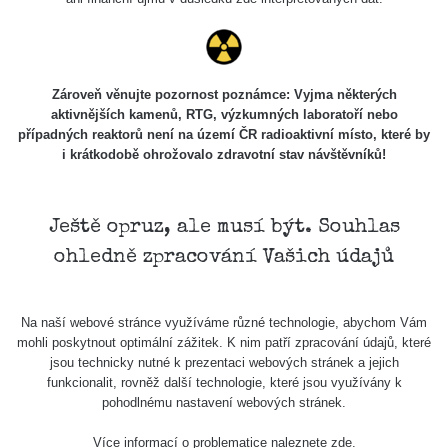
Cesta -
5.8.2026
21:43 -
RAYSID
0.044 - 0.225 µSv/h
2274
6.8.2026
19:30
Zároveň věnujte pozornost poznámce: Vyjma některých
aktivnějších kamenů, RTG, výzkumných laboratoří nebo
Halda Uni-
případných reaktorů není na území ČR radioaktivní místo, které by
RadiaCode
Stone
0.051 - 256.86 µSv/h
771
i krátkodobě ohrožovalo zdravotní stav návštěvníků!
103
Jáchymov
Bývalý důl
RadiaCode
Barbora -
0.043 - 0.26 µSv/h
412
Ještě opruz, ale musí být. Souhlas
103
Jáchymov
ohledně zpracování Vašich údajů
Bývalý důl
RadiaCode
Barbora -
0 - 0 µSv/h
0
103
Jáchymov
Na naší webové stránce využíváme různé technologie, abychom Vám
mohli poskytnout optimální zážitek. K nim patří zpracování údajů, které
Skalica
RadiaCode
jsou technicky nutné k prezentaci webových stránek a jejich
0.03 - 0.43 µSv/h
857
walk: 1
110
funkcionalit, rovněž další technologie, které jsou využívány k
pohodlnému nastavení webových stránek.
Cesta -
17.7.2026
Více informací o problematice naleznete
zde
.