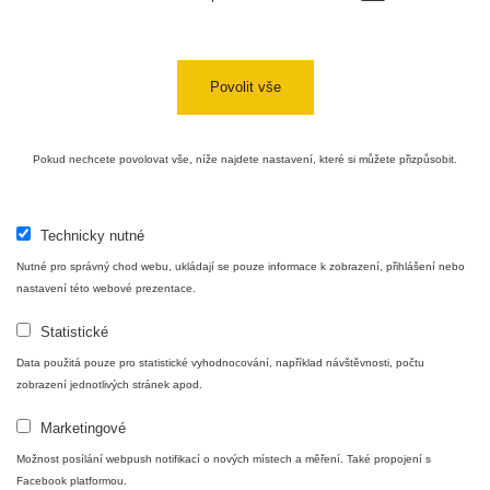
05:39 -
RAYSID
0.06 - 1.805 µSv/h
1876
17.7.2026
06:10
Povolit vše
Cesta -
20.7.2026
10:30 -
CzechRad
0.036 - 0.539 µSv/h
1382
20.7.2026
Pokud nechcete povolovat vše, níže najdete nastavení, které si můžete přizpůsobit.
12:28
Cesta -
4.8.2026
Technicky nutné
17:52 -
RAYSID
0.062 - 0.16 µSv/h
2034
Nutné pro správný chod webu, ukládají se pouze informace k zobrazení, přihlášení nebo
5.8.2026
09:54
nastavení této webové prezentace.
Statistické
USA
Roadtrip;
RadiaCode
0 - 204.56 µSv/h
108150
Data použitá pouze pro statistické vyhodnocování, například návštěvnosti, počtu
Denver -
110
zobrazení jednotlivých stránek apod.
Las Vegas
Marketingové
USA
Roadtrip;
RadiaCode
Možnost posílání webpush notifikací o nových místech a měření. Také propojení s
0 - 204.56 µSv/h
108150
Denver -
110
Facebook platformou.