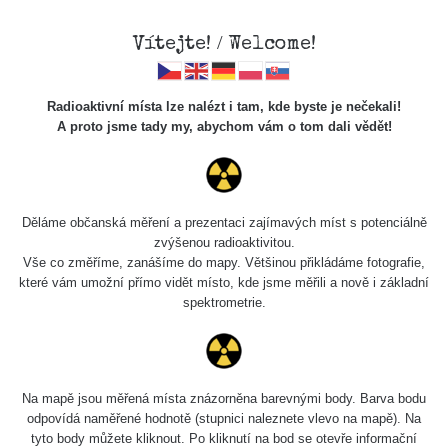
Vítejte! / Welcome!
Radioaktivní místa lze nalézt i tam, kde byste je nečekali!
A proto jsme tady my, abychom vám o tom dali vědět!
Cesty
Děláme občanská měření a prezentaci zajímavých míst s potenciálně
zvýšenou radioaktivitou.
Vyhledat
Vše co změříme, zanášíme do mapy. Většinou přikládáme fotografie,
které vám umožní přímo vidět místo, kde jsme měřili a nově i základní
spektrometrie.
pag
1 / 134
1
2
3
4
5
»
Název
Zařízení
Rozmezí hodnot
Bodů
Na mapě jsou měřená místa znázorněna barevnými body. Barva bodu
odpovídá naměřené hodnotě (stupnici naleznete vlevo na mapě). Na
tyto body můžete kliknout. Po kliknutí na bod se otevře informační
RadiaCode