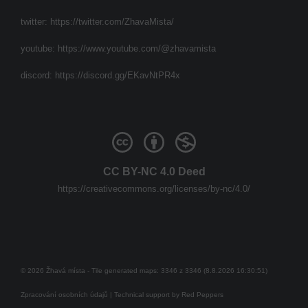
twitter:
https://twitter.com/ZhavaMista/
youtube:
https://www.youtube.com/@zhavamista
discord:
https://discord.gg/EKavNtPR4x
CC BY-NC 4.0 Deed
https://creativecommons.org/licenses/by-nc/4.0/
© 2026 Žhavá místa - Tile generated maps: 3346 z 3346 (8.8.2026 16:30:51)
Zpracování osobních údajů
| Technical support by
Red Peppers
Mám se bát?