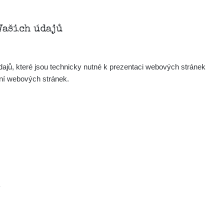
Zobrazit
onda :-)
Vašich údajů
Zobrazit
artap123@seznam.cz
ajů, které jsou technicky nutné k prezentaci webových stránek
Zobrazit
lex☢️raysid.com
ení webových stránek.
Zobrazit
iv
Zobrazit
iv
Zobrazit
ndy
×
.
Zobrazit
ndy