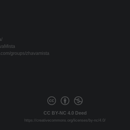
a/
vaMista
k.com/groups/zhavamista
CC BY-NC 4.0 Deed
https://creativecommons.org/licenses/by-nc/4.0/