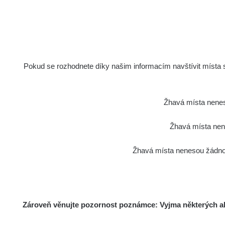
Holíčsky zámok
1
RadiaCo
Lednice
1
RadiaCo
Valtice
Pokud se rozhodnete díky našim informacím navštívit místa s 
1
Cesta - 5.8.2026 21:43 -
RAYS
6.8.2026 19:30
Žhavá místa nenes
RadiaCo
Halda Uni-Stone Jáchymov
Žhavá místa nene
1
RadiaCo
Žhavá místa nenesou žádnou
Bývalý důl Barbora - Jáchymov
1
RadiaCo
Bývalý důl Barbora - Jáchymov
1
Zároveň věnujte pozornost poznámce: Vyjma některých akt
RadiaCo
Skalica walk: 1
1