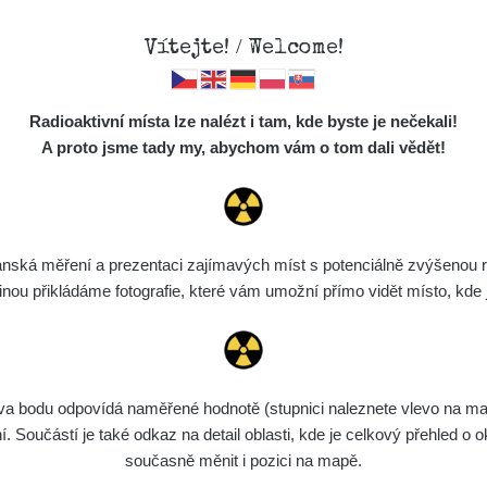
Vítejte! / Welcome!
Mapa
Měření
Lidé
O
Radioaktivní místa lze nalézt i tam, kde byste je nečekali!
Místa
S
A proto jsme tady my, abychom vám o tom dali vědět!
Cesty
Předměty
Monitoring
ská měření a prezentaci zajímavých míst s potenciálně zvýšenou ra
Vyhledat
Spektra
u přikládáme fotografie, které vám umožní přímo vidět místo, kde js
Výběr dozimetru
Půjčovna
bodu odpovídá naměřené hodnotě (stupnici naleznete vlevo na mapě)
ní
Rozmezí hodnot
Bodů
Nahráno
N
Součástí je také odkaz na detail oblasti, kde je celkový přehled o ok
současně měnit i pozici na mapě.
de
6. 8. 2026