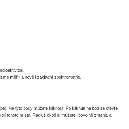
 nás
Podpořte nás
Studnice
Kontakt
Přihlásit
polek Žhavá Místa z. s.
Akce
Stanovy spolku
Tipy a rady
Členství ve spolku
Návody a manuály
Statutární orgán
Zajímavosti
dioaktivitou.
Experimenty
me měřili a nově i základní spektrometrie.
Videa
pagination.nextP
1 / 134
1
2
3
4
5
»
. Na tyto body můžete kliknout. Po kliknutí na bod se otevře
aměřil
Akce
olí tohoto místa. Rádius okolí si můžete libovolně změnit, a