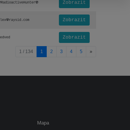
Zobrazit
️RadioactiveHunter☢️
Zobrazit
lex☢️raysid.com
Zobrazit
edved
pagination.nextP
1 / 134
1
2
3
4
5
»
Mapa