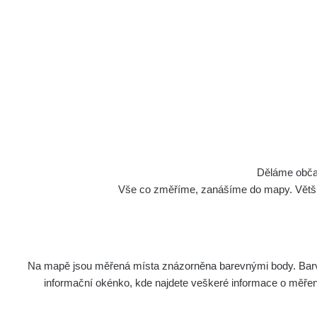
Cesty
Děláme občan
Vše co změříme, zanášíme do mapy. Většino
Na mapě jsou měřená místa znázorněna barevnými body. Barva 
Název
Zaříze
informační okénko, kde najdete veškeré informace o měření. 
RadiaCo