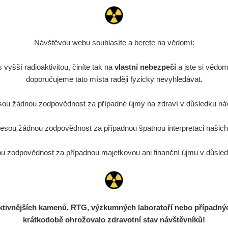
0.022 - 0.092 µSv/h
464
A
10
21:57:06
de
6. 8. 2026
0.038 - 0.129 µSv/h
1385
A
10
21:55:59
Návštěvou webu souhlasíte a berete na vědomí:
de
6. 8. 2026
0.054 - 0.142 µSv/h
757
A
vyšší radioaktivitou, činíte tak na
10
vlastní nebezpečí
21:55:19
a jste si vědom
doporučujeme tato místa raději fyzicky nevyhledávat.
6. 8. 2026
ID
0.044 - 0.225 µSv/h
2274
T
19:45:08
ou žádnou zodpovědnost za případné újmy na zdraví v důsledku náv
de
6. 8. 2026
0.051 - 256.86 µSv/h
771
j
sou žádnou zodpovědnost za případnou špatnou interpretaci našich d
03
19:20:45
de
6. 8. 2026
 zodpovědnost za případnou majetkovou ani finanční újmu v důsledk
0.043 - 0.26 µSv/h
412
j
03
19:15:29
de
6. 8. 2026
0 - 0 µSv/h
0
j
03
19:12:20
ivnějších kamenů, RTG, výzkumných laboratoří nebo případných 
de
5. 8. 2026
0.03 - 0.43 µSv/h
857
A
10
krátkodobě ohrožovalo zdravotní stav návštěvníků!
22:26:37