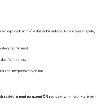
Zobrazit
ndy
Zobrazit
ndy
Zobrazit
ndy
i biologických účinků a důsledků radiace. Pokud spíše tápete,
Zobrazit
onda :-)
štěvy těchto míst.
Zobrazit
aroslavkc@gmail.com
at třetí stranou.
u zde interpretovaných dat.
Zobrazit
aroslavkc@gmail.com
Zobrazit
aroslavkc@gmail.com
reaktorů není na území ČR radioaktivní místo, které by i
Zobrazit
ndy