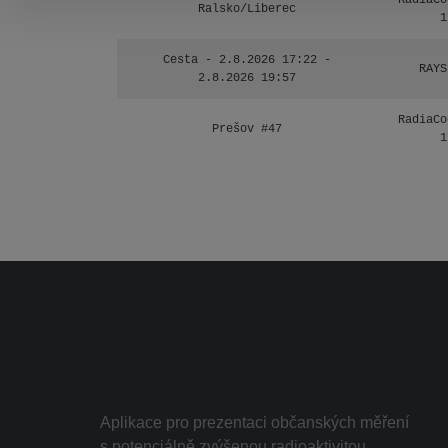
RadiaCo
Ralsko/Liberec
1
Cesta - 2.8.2026 17:22 -
RAYS
2.8.2026 19:57
RadiaCo
Prešov #47
1
Aplikace pro prezentaci občanských měření
s potenciálně zvýšenou radioaktivitou.