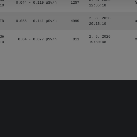
de
3. 8. 2026
0.044 - 0.119 µSv/h
1257
☢
10
12:35:18
2. 8. 2026
ID
0.058 - 0.141 µSv/h
4999
a
20:15:10
de
2. 8. 2026
0.04 - 0.077 µSv/h
811
m
10
19:30:48