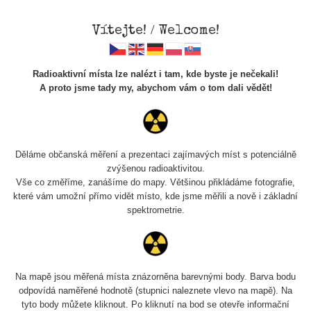
Vítejte! / Welcome!
Radioaktivní místa lze nalézt i tam, kde byste je nečekali!
A proto jsme tady my, abychom vám o tom dali vědět!
Cesty
Děláme občanská měření a prezentaci zajímavých míst s potenciálně
zvýšenou radioaktivitou.
Vyhledat
Vše co změříme, zanášíme do mapy. Většinou přikládáme fotografie,
které vám umožní přímo vidět místo, kde jsme měřili a nově i základní
spektrometrie.
pag
1 / 134
1
2
3
4
5
»
Název
Zařízení
Rozmezí hodnot
B
Na mapě jsou měřená místa znázorněna barevnými body. Barva bodu
odpovídá naměřené hodnotě (stupnici naleznete vlevo na mapě). Na
tyto body můžete kliknout. Po kliknutí na bod se otevře informační
Bývalý důl