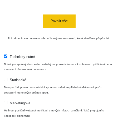
RadiaCode
Prešov #48
0.054 - 0.453 µSv/h
110
Povolit vše
Košice #04 -
RadiaCode
múzeum
0.017 - 9.86 µSv/h
2
110
minerálov
Pokud nechcete povolovat vše, níže najdete nastavení, které si můžete přizpůsobit.
Cesta -
4.8.2026 16:15
RAYSID
0.042 - 0.172 µSv/h
4
- 4.8.2026
17:52
Technicky nutné
Nutné pro správný chod webu, ukládají se pouze informace k zobrazení, přihlášení nebo
Cesta -
nastavení této webové prezentace.
2.8.2026 19:57
RAYSID
0.037 - 0.184 µSv/h
4
- 3.8.2026
Statistické
01:13
Data použitá pouze pro statistické vyhodnocování, například návštěvnosti, počtu
zobrazení jednotlivých stránek apod.
Žilina - walk
CzechRad
0.036 - 0.323 µSv/h
1
Marketingové
Možnost posílání webpush notifikací o nových místech a měření. Také propojení s
Facebook platformou.