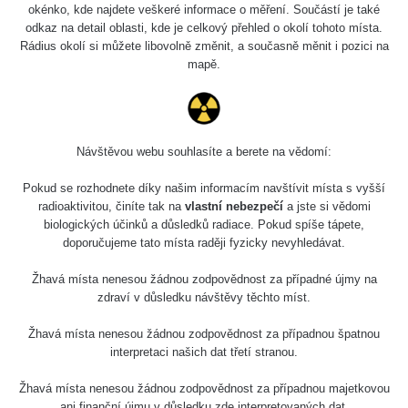
RadiaCode
Barbora -
0.043 - 0.26 µSv/h
okénko, kde najdete veškeré informace o měření. Součástí je také
103
Jáchymov
odkaz na detail oblasti, kde je celkový přehled o okolí tohoto místa.
Rádius okolí si můžete libovolně změnit, a současně měnit i pozici na
Bývalý důl
mapě.
RadiaCode
Barbora -
0 - 0 µSv/h
103
Jáchymov
Cesta -
5.8.2026 21:43
Návštěvou webu souhlasíte a berete na vědomí:
RAYSID
0.054 - 0.225 µSv/h
1
- 5.8.2026
22:13
Pokud se rozhodnete díky našim informacím navštívit místa s vyšší
radioaktivitou, činíte tak na
vlastní nebezpečí
a jste si vědomi
Skalica walk:
RadiaCode
biologických účinků a důsledků radiace. Pokud spíše tápete,
0.03 - 0.43 µSv/h
1
110
doporučujeme tato místa raději fyzicky nevyhledávat.
Cesta -
Žhavá místa nenesou žádnou zodpovědnost za případné újmy na
17.7.2026
zdraví v důsledku návštěvy těchto míst.
05:39 -
RAYSID
0.06 - 1.805 µSv/h
1
17.7.2026
Žhavá místa nenesou žádnou zodpovědnost za případnou špatnou
06:10
interpretaci našich dat třetí stranou.
Cesta -
Žhavá místa nenesou žádnou zodpovědnost za případnou majetkovou
20.7.2026
10:30 -
CzechRad
0.036 - 0.539 µSv/h
1
ani finanční újmu v důsledku zde interpretovaných dat.