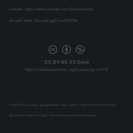
youtube:
https://www.youtube.com/@zhavamista
discord:
https://discord.gg/EKavNtPR4x
CC BY-NC 4.0 Deed
https://creativecommons.org/licenses/by-nc/4.0/
© 2026 Žhavá místa - Tile generated maps: 3337 z 3339 (5.8.2026 22:30:05)
Zpracování osobních údajů
| Technical support by
Red Peppers
Mám se bát?