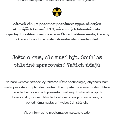
20.7.2026
12:28
Cesta -
4.8.2026 17:52
Zároveň věnujte pozornost poznámce: Vyjma některých
RAYSID
0.062 - 0.16 µSv/h
2
- 5.8.2026
aktivnějších kamenů, RTG, výzkumných laboratoří nebo
09:54
případných reaktorů není na území ČR radioaktivní místo, které by
i krátkodobě ohrožovalo zdravotní stav návštěvníků!
USA Roadtrip;
RadiaCode
Denver - Las
0 - 204.56 µSv/h
108
110
Vegas
Ještě opruz, ale musí být. Souhlas
USA Roadtrip;
RadiaCode
ohledně zpracování Vašich údajů
Denver - Las
0 - 204.56 µSv/h
108
110
Vegas
Ámonova lúka -
Na naší webové stránce využíváme různé technologie, abychom Vám
RadiaCode
Plavecký
0.024 - 0.097 µSv/h
2
mohli poskytnout optimální zážitek. K nim patří zpracování údajů, které
110
Mikuláš
jsou technicky nutné k prezentaci webových stránek a jejich
funkcionalit, rovněž další technologie, které jsou využívány k
Plavecký
pohodlnému nastavení webových stránek.
RadiaCode
Mikuláš Walk:
0.035 - 0.053 µSv/h
110
1
Více informací o problematice naleznete
zde
.